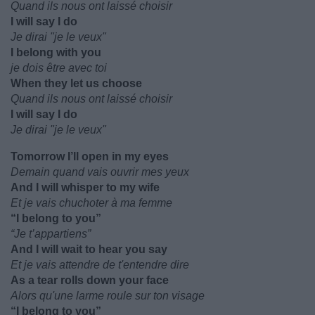
Quand ils nous ont laissé choisir
I will say I do
Je dirai "je le veux"
I belong with you
je dois être avec toi
When they let us choose
Quand ils nous ont laissé choisir
I will say I do
Je dirai "je le veux"
Tomorrow I’ll open in my eyes
Demain quand vais ouvrir mes yeux
And I will whisper to my wife
Et je vais chuchoter à ma femme
“I belong to you”
“Je t’appartiens”
And I will wait to hear you say
Et je vais attendre de t'entendre dire
As a tear rolls down your face
Alors qu'une larme roule sur ton visage
“I belong to you”