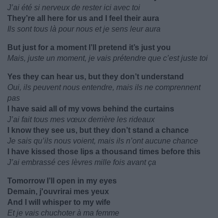
J’ai été si nerveux de rester ici avec toi
They’re all here for us and I feel their aura
Ils sont tous là pour nous et je sens leur aura
But just for a moment I’ll pretend it’s just you
Mais, juste un moment, je vais prétendre que c’est juste toi
Yes they can hear us, but they don’t understand
Oui, ils peuvent nous entendre, mais ils ne comprennent
pas
I have said all of my vows behind the curtains
J’ai fait tous mes vœux derrière les rideaux
I know they see us, but they don’t stand a chance
Je sais qu’ils nous voient, mais ils n’ont aucune chance
I have kissed those lips a thousand times before this
J’ai embrassé ces lèvres mille fois avant ça
Tomorrow I’ll open in my eyes
Demain, j'ouvrirai mes yeux
And I will whisper to my wife
Et je vais chuchoter à ma femme