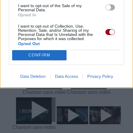
Trouver un instrument de musique ou une partition au
I want to opt-out of the Sale of my
meilleur prix sur
Personal Data.
Opted In
I want to opt-out of Collection, Use,
Paroles + Traduction
Téléchargement
Vidéos
⇑
Retention, Sale, and/or Sharing of my
Personal Data that Is Unrelated with the
Purposes for which it was collected.
Commentaires
Opted Out
Voir la vidéo de «I Belong To You»
CONFIRM
Data Deletion
Data Access
Privacy Policy
Chanson sans vidéo
Chanson sans vidéo
Chanson sans vidéo