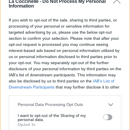
La Coccinelle -
Do Not Process My Personal
6h31.
Information
Chanteurs :
Jacob Lee
If you wish to opt-out of the sale, sharing to third parties, or
Albums :
Philosophy
processing of your personal or sensitive information for
targeted advertising by us, please use the below opt-out
section to confirm your selection. Please note that after your
opt-out request is processed you may continue seeing
interest-based ads based on personal information utilized by
Paroles + Traduction
Téléchargement
Vidéos
⇑
us or personal information disclosed to third parties prior to
Commentaires
your opt-out. You may separately opt-out of the further
disclosure of your personal information by third parties on the
IAB’s list of downstream participants. This information may
also be disclosed by us to third parties on the
IAB’s List of
Downstream Participants
that may further disclose it to other
Pour prolonger le plaisir musical :
third parties.
Vous aimez chanter, apprenez la guitare chez
Personal Data Processing Opt Outs
Télécharger légalement les MP3 sur
Télécharger légalement les MP3 ou trouver le CD sur
I want to opt-out of the Sharing of my
personal data.
Opted In
Trouver des vinyles et des CD sur