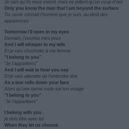
Je sais qu’ils nous voient, mais ne jettent qu'un coup d’œil
Only you know the man that I am beyond the surface
Toi seule connait l’homme que je suis, au-delà des
apparences
Tomorrow I’ll open in my eyes
Demain, j'ouvrirai mes yeux
And I will whisper to my wife
Et je vais chuchoter à ma femme
“I belong to you”
“Je t’appartiens”
And I will wait to hear you say
Et je vais attendre de t'entendre dire
As a tear rolls down your face
Alors qu'une larme roule sur ton visage
“I belong to you”
“Je t’appartiens”
I belong with you
je dois être avec toi
When they let us choose