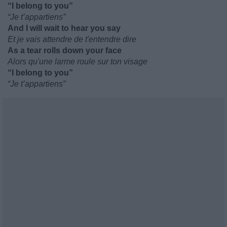
“I belong to you”
“Je t’appartiens”
And I will wait to hear you say
Et je vais attendre de t'entendre dire
As a tear rolls down your face
Alors qu'une larme roule sur ton visage
“I belong to you”
“Je t’appartiens”