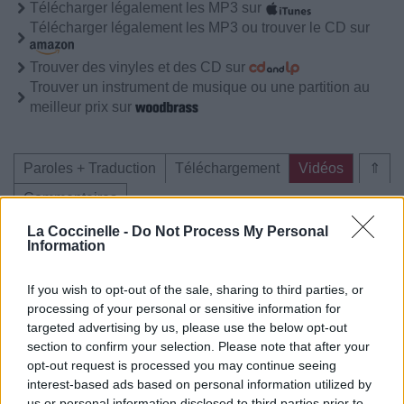
Télécharger légalement les MP3 sur
Télécharger légalement les MP3 ou trouver le CD sur
Trouver des vinyles et des CD sur
Trouver un instrument de musique ou une partition au
meilleur prix sur
Paroles + Traduction
Téléchargement
Vidéos
⇑
Commentaires
La Coccinelle -
Do Not Process My Personal
Voir la vidéo de «I Was Your Girl»
Information
If you wish to opt-out of the sale, sharing to third parties, or
processing of your personal or sensitive information for
targeted advertising by us, please use the below opt-out
section to confirm your selection. Please note that after your
Chanson sans vidéo
opt-out request is processed you may continue seeing
interest-based ads based on personal information utilized by
us or personal information disclosed to third parties prior to