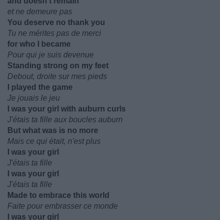
and doesn't remain
et ne demeure pas
You deserve no thank you
Tu ne mérites pas de merci
for who I became
Pour qui je suis devenue
Standing strong on my feet
Debout, droite sur mes pieds
I played the game
Je jouais le jeu
I was your girl with auburn curls
J'étais ta fille aux boucles auburn
But what was is no more
Mais ce qui était, n'est plus
I was your girl
J'étais ta fille
I was your girl
J'étais ta fille
Made to embrace this world
Faite pour embrasser ce monde
I was your girl