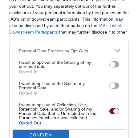
your opt-out. You may separately opt-out of the further
disclosure of your personal information by third parties on the
IAB’s list of downstream participants. This information may
also be disclosed by us to third parties on the
IAB’s List of
Paroles + Traduction
Téléchargement
Vidéos
⇑
Downstream Participants
that may further disclose it to other
Commentaires
third parties.
paroles traduction
Personal Data Processing Opt Outs
I want to opt-out of the Sharing of my
personal data.
Dire «merci» pour cette traduction
Corriger une erreur
Opted In
I want to opt-out of the Sale of my
Personal Data.
Opted In
I want to opt-out of Collection, Use,
Retention, Sale, and/or Sharing of my
Personal Data that Is Unrelated with the
Purposes for which it was collected.
Opted Out
CONFIRM