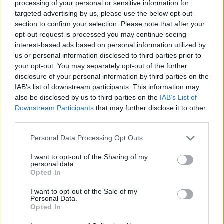
processing of your personal or sensitive information for
meilleur prix sur
targeted advertising by us, please use the below opt-out
section to confirm your selection. Please note that after your
opt-out request is processed you may continue seeing
Paroles + Traduction
Téléchargement
Vidéos
⇑
interest-based ads based on personal information utilized by
us or personal information disclosed to third parties prior to
Commentaires
your opt-out. You may separately opt-out of the further
disclosure of your personal information by third parties on the
Voir la vidéo de «Devil Town»
IAB’s list of downstream participants. This information may
also be disclosed by us to third parties on the
IAB’s List of
Downstream Participants
that may further disclose it to other
third parties.
Personal Data Processing Opt Outs
Chanson sans vidéo
Chanson sans vidéo
I want to opt-out of the Sharing of my
personal data.
Opted In
I want to opt-out of the Sale of my
Personal Data.
Chanson sans vidéo
Opted In