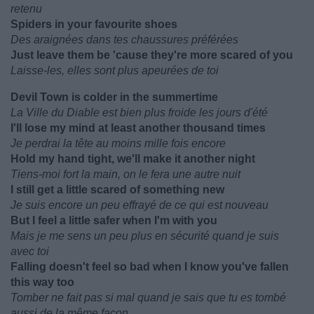
retenu
Spiders in your favourite shoes
Des araignées dans tes chaussures préférées
Just leave them be 'cause they're more scared of you
Laisse-les, elles sont plus apeurées de toi
Devil Town is colder in the summertime
La Ville du Diable est bien plus froide les jours d'été
I'll lose my mind at least another thousand times
Je perdrai la tête au moins mille fois encore
Hold my hand tight, we'll make it another night
Tiens-moi fort la main, on le fera une autre nuit
I still get a little scared of something new
Je suis encore un peu effrayé de ce qui est nouveau
But I feel a little safer when I'm with you
Mais je me sens un peu plus en sécurité quand je suis
avec toi
Falling doesn't feel so bad when I know you've fallen
this way too
Tomber ne fait pas si mal quand je sais que tu es tombé
aussi de la même façon