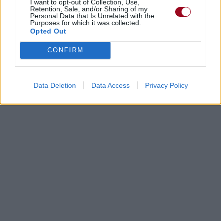
I want to opt-out of Collection, Use,
Paroles + Traduction
Téléchargement
Vidéos
⇑
Retention, Sale, and/or Sharing of my
Personal Data that Is Unrelated with the
Purposes for which it was collected.
Commentaires
Opted Out
CONFIRM
Dire «merci» pour cette traduction
Corriger une erreur
Data Deletion
Data Access
Privacy Policy