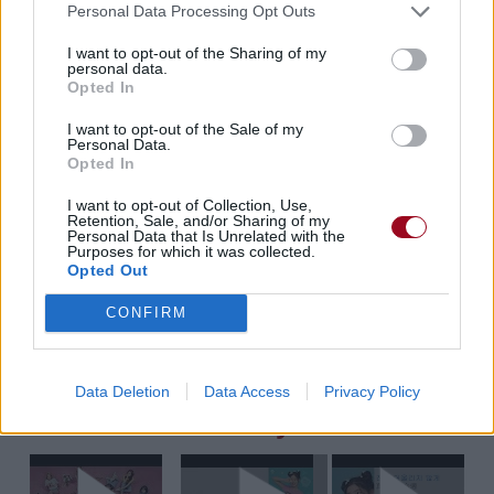
Personal Data Processing Opt Outs
I want to opt-out of the Sharing of my
personal data.
Pour prolonger le plaisir musical :
Opted In
Vous aimez chanter, apprenez la guitare chez
I want to opt-out of the Sale of my
Télécharger légalement les MP3 sur
Personal Data.
Télécharger légalement les MP3 ou trouver le CD sur
Opted In
I want to opt-out of Collection, Use,
Trouver des vinyles et des CD sur
Retention, Sale, and/or Sharing of my
Trouver un instrument de musique ou une partition au
Personal Data that Is Unrelated with the
Purposes for which it was collected.
meilleur prix sur
Opted Out
CONFIRM
Paroles + Traduction
Téléchargement
Vidéos
⇑
Commentaires
Data Deletion
Data Access
Privacy Policy
Voir la vidéo de «Say Yes»