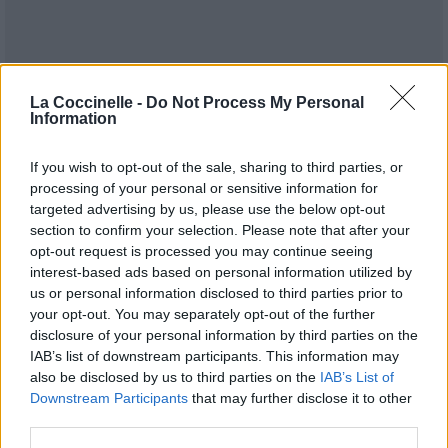
La Coccinelle -
Do Not Process My Personal
Information
If you wish to opt-out of the sale, sharing to third parties, or
processing of your personal or sensitive information for
Publié par
Zetpis
le 17 juillet 2019 à
18988
4
4
6
targeted advertising by us, please use the below opt-out
7h41.
section to confirm your selection. Please note that after your
Chanteurs :
TWICE
opt-out request is processed you may continue seeing
interest-based ads based on personal information utilized by
Albums :
What is Love ? [Ep]
,
Summer
us or personal information disclosed to third parties prior to
Nights
your opt-out. You may separately opt-out of the further
disclosure of your personal information by third parties on the
IAB’s list of downstream participants. This information may
also be disclosed by us to third parties on the
IAB’s List of
Paroles + Traduction
Téléchargement
Vidéos
⇑
Downstream Participants
that may further disclose it to other
Commentaires
third parties.