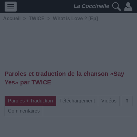
La Coccinelle
Accueil
>
TWICE
>
What is Love ? [Ep]
Paroles et traduction de la chanson «Say
Yes» par TWICE
Paroles + Traduction
Téléchargement
Vidéos
⇑
Commentaires