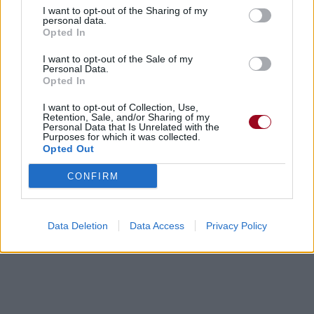
Voir la vidéo de «Untitled»
I want to opt-out of the Sharing of my
personal data.
Opted In
I want to opt-out of the Sale of my
Personal Data.
Opted In
Concert/Live
Concert/Live
Concert/Live
I want to opt-out of Collection, Use,
Retention, Sale, and/or Sharing of my
Personal Data that Is Unrelated with the
Purposes for which it was collected.
Paroles + Traduction
Téléchargement
Vidéos
⇑
Opted Out
Commentaires
CONFIRM
Dire «merci» pour cette traduction
Corriger une erreur
Data Deletion
Data Access
Privacy Policy