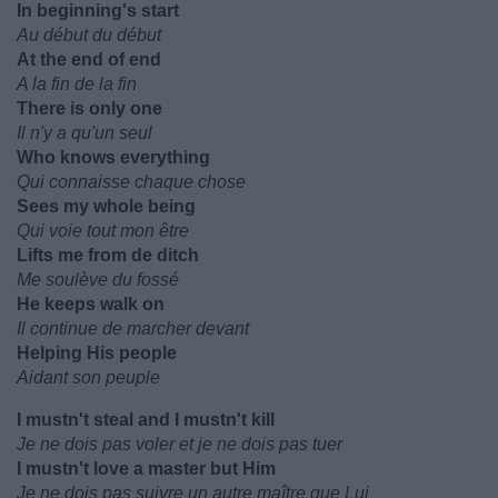
In beginning's start
Au début du début
At the end of end
A la fin de la fin
There is only one
Il n'y a qu'un seul
Who knows everything
Qui connaisse chaque chose
Sees my whole being
Qui voie tout mon être
Lifts me from de ditch
Me soulève du fossé
He keeps walk on
Il continue de marcher devant
Helping His people
Aidant son peuple
I mustn't steal and I mustn't kill
Je ne dois pas voler et je ne dois pas tuer
I mustn't love a master but Him
Je ne dois pas suivre un autre maître que Lui