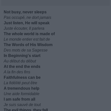
Not busy, never sleeps
Pas occupé, ne dort jamais
Just listen, He will speak
Juste écouter, Il parlera
The whole world is made of
Le monde entier est fait de
The Words of His Wisdom
Des mots de sa Sagesse
In Beginning's start
Au début du début
At the end the ends
A la fin des fins
Faithfulness can be
La fidélité peut être
A tremendous help
Une aide formidable
I am safe from all
Je suis sauvé de tout
The evil things, they fall