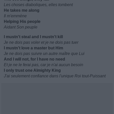
Les choses diaboliques, elles tombent
He takes me along
Il m'emmène
Helping His people
Aidant Son peuple
I mustn't steal and I mustn't kill
Je ne dois pas voler et je ne dois pas tuer
I mustn't love a master but Him
Je ne dois pas suivre un autre maître que Lui
And I will not, for I have no need
Et je ne le ferai pas, car je n'ai aucun besoin
I only trust one Almighty King
J'ai seulement confiance dans l'unique Roi tout-Puissant