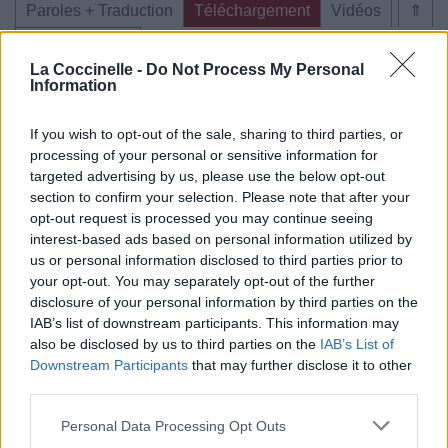
Paroles + Traduction
Téléchargement
Vidéos
⇑
Commentaires
La Coccinelle -
Do Not Process My Personal
Information
If you wish to opt-out of the sale, sharing to third parties, or
Pour prolonger le plaisir musical :
processing of your personal or sensitive information for
targeted advertising by us, please use the below opt-out
Vous aimez chanter, apprenez la guitare chez
section to confirm your selection. Please note that after your
Télécharger légalement les MP3 sur
opt-out request is processed you may continue seeing
Télécharger légalement les MP3 ou trouver le CD sur
interest-based ads based on personal information utilized by
us or personal information disclosed to third parties prior to
Trouver des vinyles et des CD sur
your opt-out. You may separately opt-out of the further
Trouver un instrument de musique ou une partition au
disclosure of your personal information by third parties on the
meilleur prix sur
IAB’s list of downstream participants. This information may
also be disclosed by us to third parties on the
IAB’s List of
Downstream Participants
that may further disclose it to other
Paroles + Traduction
Téléchargement
Vidéos
⇑
third parties.
Commentaires
Personal Data Processing Opt Outs