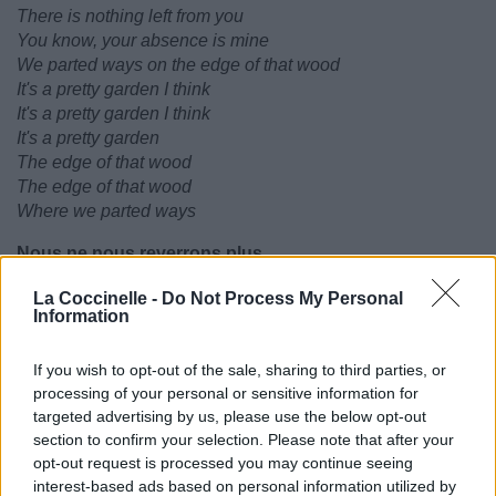
There is nothing left from you
You know, your absence is mine
We parted ways on the edge of that wood
It's a pretty garden I think
It's a pretty garden I think
It's a pretty garden
The edge of that wood
The edge of that wood
Where we parted ways
Nous ne nous reverrons plus
Nous ne nous reverrons plus
La Coccinelle -
Do Not Process My Personal
Nous ne nous reverrons plus
Information
Nous ne nous reverrons plus
Que de l'autre côté
If you wish to opt-out of the sale, sharing to third parties, or
De la mer
processing of your personal or sensitive information for
À jamais
targeted advertising by us, please use the below opt-out
Nous ne nous reverrons plus
section to confirm your selection. Please note that after your
Nous ne nous reverrons plus
opt-out request is processed you may continue seeing
Nous ne nous reverrons plus
interest-based ads based on personal information utilized by