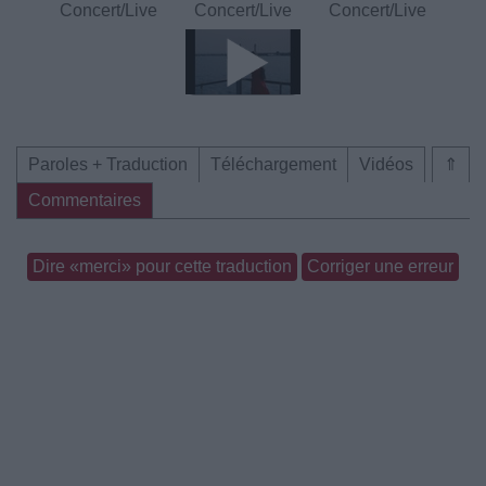
Concert/Live
Concert/Live
Concert/Live
Paroles + Traduction
Téléchargement
Vidéos
⇑
Commentaires
Dire «merci» pour cette traduction
Corriger une erreur