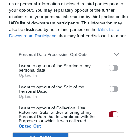
Nous ne nous reverrons plus
us or personal information disclosed to third parties prior to
Que de l'autre côté
your opt-out. You may separately opt-out of the further
De la mer
disclosure of your personal information by third parties on the
À jamais
IAB’s list of downstream participants. This information may
We won't see each other again,
also be disclosed by us to third parties on the
IAB’s List of
We won't see each other again,
Downstream Participants
that may further disclose it to other
We won't see each other again,
third parties.
We won't see each other again,
But on the other side
Personal Data Processing Opt Outs
Of the sea
I want to opt-out of the Sharing of my
Forever
personal data.
We won't see each other again,
Opted In
We won't see each other again,
I want to opt-out of the Sale of my
We won't see each other again,
Personal Data.
We won't see each other again,
Opted In
But on the other side
Of the sea
I want to opt-out of Collection, Use,
Retention, Sale, and/or Sharing of my
Forever
Personal Data that Is Unrelated with the
Purposes for which it was collected.
Il me reste plus rien de toi
Opted Out
Tu sais, ton absence m'appartient