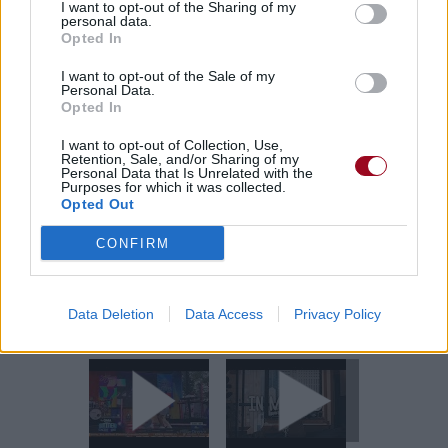
I want to opt-out of the Sharing of my
Pour prolonger le plaisir musical :
personal data.
Opted In
Vous aimez chanter, apprenez la guitare chez
Télécharger légalement les MP3 sur
I want to opt-out of the Sale of my
Personal Data.
Télécharger légalement les MP3 ou trouver le CD sur
Opted In
Trouver des vinyles et des CD sur
I want to opt-out of Collection, Use,
Trouver un instrument de musique ou une partition au
Retention, Sale, and/or Sharing of my
Personal Data that Is Unrelated with the
meilleur prix sur
Purposes for which it was collected.
Opted Out
CONFIRM
Paroles + Traduction
Téléchargement
Vidéos
⇑
Commentaires
Data Deletion
Data Access
Privacy Policy
Voir la vidéo de «In My Bed»