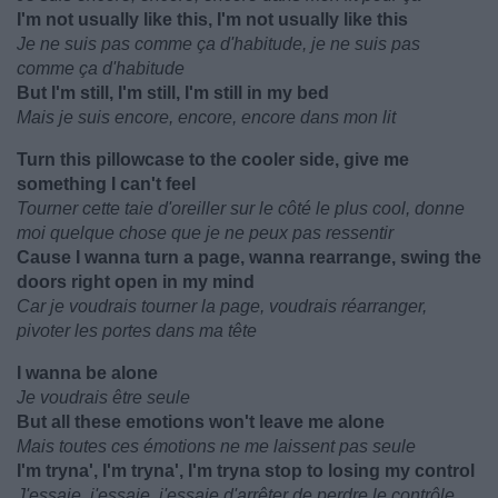
I'm not usually like this, I'm not usually like this
Je ne suis pas comme ça d'habitude, je ne suis pas
comme ça d'habitude
But I'm still, I'm still, I'm still in my bed
Mais je suis encore, encore, encore dans mon lit
Turn this pillowcase to the cooler side, give me
something I can't feel
Tourner cette taie d'oreiller sur le côté le plus cool, donne
moi quelque chose que je ne peux pas ressentir
Cause I wanna turn a page, wanna rearrange, swing the
doors right open in my mind
Car je voudrais tourner la page, voudrais réarranger,
pivoter les portes dans ma tête
I wanna be alone
Je voudrais être seule
But all these emotions won't leave me alone
Mais toutes ces émotions ne me laissent pas seule
I'm tryna', I'm tryna', I'm tryna stop to losing my control
J'essaie, j'essaie, j'essaie d'arrêter de perdre le contrôle