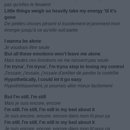
pas qu'elles le feraient
Little things weigh so heavily take my energy 'til it's
gone
De petites choses pèsent si lourdement et prennent mon
énergie jusqu'à ce qu'elle soit partie
I wanna be alone
Je voudrais être seule
But all these emotions won't leave me alone
Mais toutes ces émotions ne me laissent pas seule
I'm tryna', I'm tryna', I'm tryna stop to losing my control
J'essaie, j'essaie, j'essaie d'arrêter de perdre le contrôle
Hypothetically, I could let it go easy
Hypothétiquement, je pourrais aller mieux facilement
But I'm still, I'm still
Mais je suis encore, encore
I'm still, I'm still, I'm still in my bed about it
Je suis encore, encore, encore dans mon lit pour ça
I'm still, I'm still, I'm still in my bed about it
Je suis encore, encore, encore dans mon lit pour ça