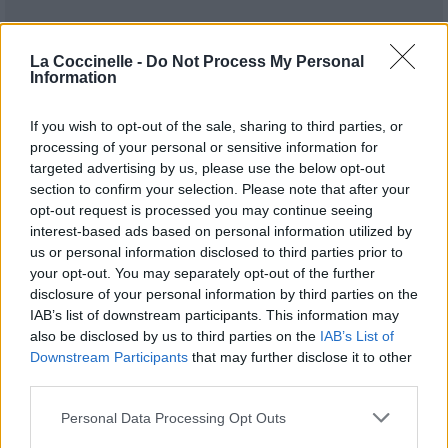
La Coccinelle -
Do Not Process My Personal
Information
If you wish to opt-out of the sale, sharing to third parties, or
Publié par
Nathanouat
le 10 août 2019 à
6050
2
3
4
processing of your personal or sensitive information for
7h34.
targeted advertising by us, please use the below opt-out
section to confirm your selection. Please note that after your
Chanteurs :
Sabrina Carpenter
opt-out request is processed you may continue seeing
Albums :
Singular Act II
interest-based ads based on personal information utilized by
us or personal information disclosed to third parties prior to
your opt-out. You may separately opt-out of the further
disclosure of your personal information by third parties on the
IAB’s list of downstream participants. This information may
Paroles + Traduction
Téléchargement
Vidéos
⇑
also be disclosed by us to third parties on the
IAB’s List of
Commentaires
Downstream Participants
that may further disclose it to other
third parties.
Personal Data Processing Opt Outs