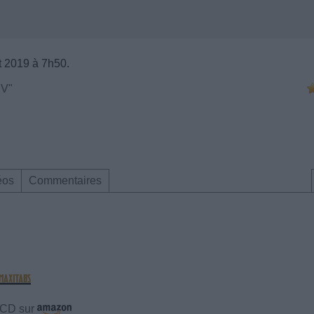
t 2019 à 7h50.
"V"
éos
Commentaires
e CD sur