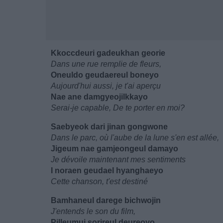
Kkoccdeuri gadeukhan georie
Dans une rue remplie de fleurs,
Oneuldo geudaereul boneyo
Aujourd'hui aussi, je t'ai aperçu
Nae ane damgyeojilkkayo
Serai-je capable, De te porter en moi?
Saebyeok dari jinan gongwone
Dans le parc, où l'aube de la lune s'en est allée,
Jigeum nae gamjeongeul damayo
Je dévoile maintenant mes sentiments
I noraen geudael hyanghaeyo
Cette chanson, t'est destiné
Bamhaneul darege bichwojin
J'entends le son du film,
Pilleumui sorireul deureoyo