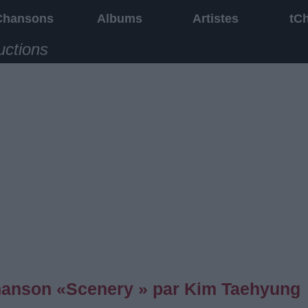
Chansons
Albums
Artistes
tC
uctions
 chanson «Scenery » par Kim Taehyung