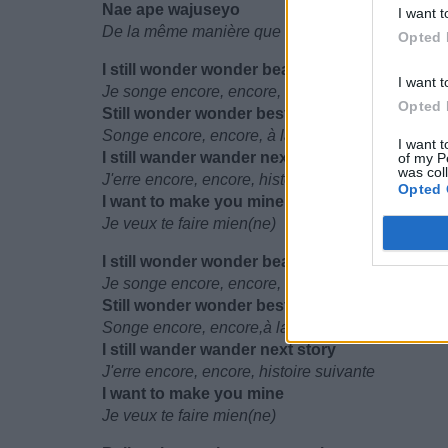
Nae ape wajuseyo
I want t
De la même manière que tu l'as fait hier
Opted 
I still wonder wonder beautiful story
I want t
Je songe encore, encore, à cette belle histoire
Opted 
Still wonder wonder best part
Songe encore, encore, à la meilleure partie
I want t
I still wander wander next story
of my P
was col
J'erre encore, encore, histoir esuivante
Opted 
I want to make you mine
Je veux te faire mien(ne)
I still wonder wonder beautiful story
Je songe encore, encore, à cette belle histoire
Still wonder wonder best part
Songe encore, encore,à la meilleure partie
I still wander wander next story
J'erre encore, encore, histoire suivante
I want to make you mine
Je veux te faire mien(ne)