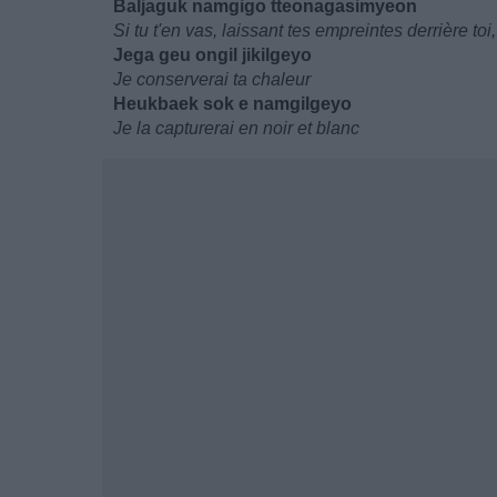
Baljaguk namgigo tteonagasimyeon
Si tu t'en vas, laissant tes empreintes derrière toi,
Jega geu ongil jikilgeyo
Je conserverai ta chaleur
Heukbaek sok e namgilgeyo
Je la capturerai en noir et blanc