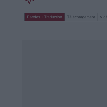
"V"
Paroles + Traduction
Téléchargement
Vid