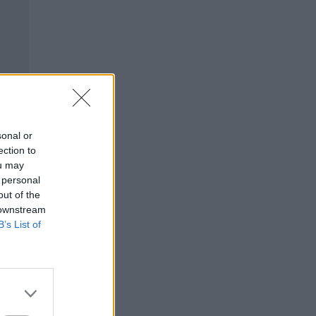
sonal or
ection to
ou may
 personal
out of the
 downstream
B’s List of