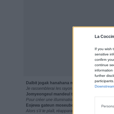
La Coccin
If you wish 
sensitive in
confirm you
continue se
information 
further disc
participants
Dalbit jogak hanahana moa
Downstream 
Je rassemblerai les rayons du clair de lune, mo
Jomyeongeul mandeul teni
Pour créer une illumination,
Eojewa gateun moseubeuro
Persona
Alors s'il te plaît, réapparais à mes côtés,