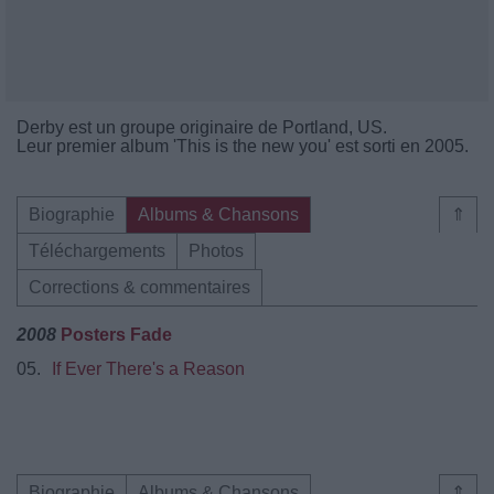
Derby est un groupe originaire de Portland, US.
Leur premier album 'This is the new you' est sorti en 2005.
Biographie
Albums & Chansons
⇑
Téléchargements
Photos
Corrections & commentaires
2008
Posters Fade
05.
If Ever There's a Reason
Biographie
Albums & Chansons
⇑