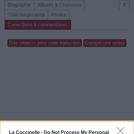
Biographie
Albums & Chansons
⇑
Téléchargements
Photos
Corrections & commentaires
Dire «merci» pour cette traduction
Corriger une erreur
La Coccinelle -
Do Not Process My Personal