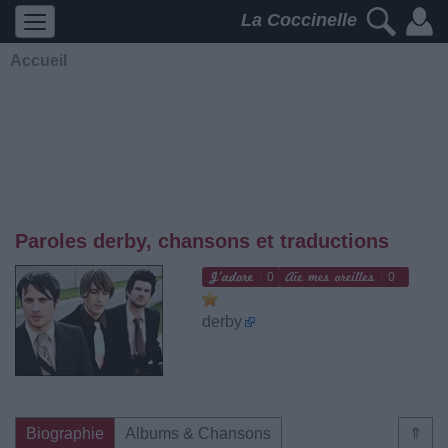
La Coccinelle
Accueil
Paroles derby, chansons et traductions
0
0
derby
Biographie
Albums & Chansons
⇑