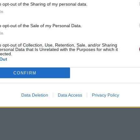
o opt-out of the Sharing of my personal data.
In
er !
o opt-out of the Sale of my Personal Data.
In
o opt-out of Collection, Use, Retention, Sale, and/or Sharing
ersonal Data that Is Unrelated with the Purposes for which it
lected.
mpartment where you will remain for the rest of the journey
Out
ent privé où vous resterez pour le reste du voyage
the desk
CONFIRM
ureau
Data Deletion
Data Access
Privacy Policy