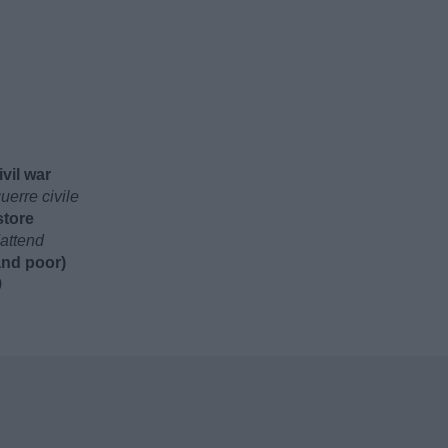
ivil war
erre civile
store
'attend
and poor)
)