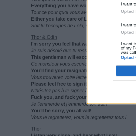
I want t
Everything you have worked for is in danger!
Opted 
Tout ce pour quoi vous avez travaillé est en dang
Either you take care of Loki, or I will
I want t
Soit tu t'occupes de Loki, soit je m'en occupe
Opted 
Thor & Odin
I’m sorry you feel that way
I want t
of my P
Je suis désolé que tu ressentes ça comme ça
was col
This gentleman will escort you to a private co
Opted 
Ce monsieur vous escortera jusqu'à un compartim
You’ll find your resignation letter laid out on 
Vous trouverez votre lettre de démission sur le b
Please feel free to sign it at your own leisure
N'hésitez pas à le signer à votre guise
Fuck you, and fuck your train
Je t'emmerde et j'emmerde ton train
You’ll be sorry, you all will!
Vous le regretterez, vous le regretterez tous !
Thor
Listen very close, and hear what I say