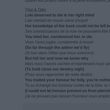
Quand vos projets voués à la perte échoueront, je
Thor & Odin
Loki deserved to die in her right mind
Loki méritait de mourir saine d'esprit
Her knowledge of the track could not be left 
Ses connaissances de la voie ne pouvaient être 
You tried her, condemned her, to die
Vous l'avez jugée, condamnée à mourir
(So far through the aether we'd fly)
(Si loin dans l'éther que nous volerions)
But hid her and now we know why
Mais nous l'avons cachée et maintenant nous s
(To hold close our destiny nigh)
(Pour nous rapprocher de notre destin)
You traded your honour for folly, you’re noth
Tu as échangé ton honneur contre de la folie, tu 
(I could not let honour prevent us from pierci
(Je ne pouvais pas laisser l'honneur nous empêch