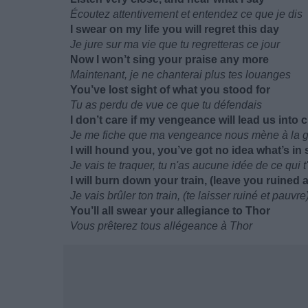
Écoutez attentivement et entendez ce que je dis
I swear on my life you will regret this day
Je jure sur ma vie que tu regretteras ce jour
Now I won’t sing your praise any more
Maintenant, je ne chanterai plus tes louanges
You’ve lost sight of what you stood for
Tu as perdu de vue ce que tu défendais
I don’t care if my vengeance will lead us into c
Je me fiche que ma vengeance nous mène à la gu
I will hound you, you’ve got no idea what’s in 
Je vais te traquer, tu n'as aucune idée de ce qui t
I will burn down your train, (leave you ruined 
Je vais brûler ton train, (te laisser ruiné et pauvre
You’ll all swear your allegiance to Thor
Vous prêterez tous allégeance à Thor