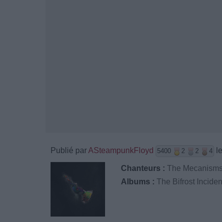
Publié par
ASteampunkFloyd
le
5400
2
2
4
Chanteurs :
The Mecanism
Albums :
The Bifrost Inciden