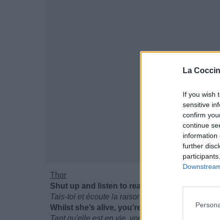
La Coccin
If you wish 
sensitive in
confirm you
continue se
information 
further disc
participants
Downstream 
Thor
Shut up and listen to reason, for once
Tais-toi et écoute la raison, pour une fois
Persona
Whilst she’s alive, you’re in danger, the train 
Tant qu'elle est en vie, vous êtes en danger, le t