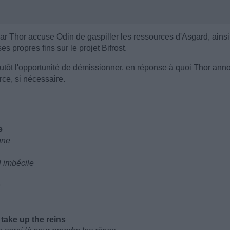
ar Thor accuse Odin de gaspiller les ressources d'Asgard, ains
s propres fins sur le projet Bifrost.
 plutôt l'opportunité de démissionner, en réponse à quoi Thor an
orce, si nécessaire.
e
gne
l imbécile
n
 take up the reins