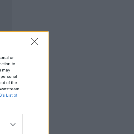
sonal or
ection to
ou may
 personal
out of the
 downstream
B’s List of