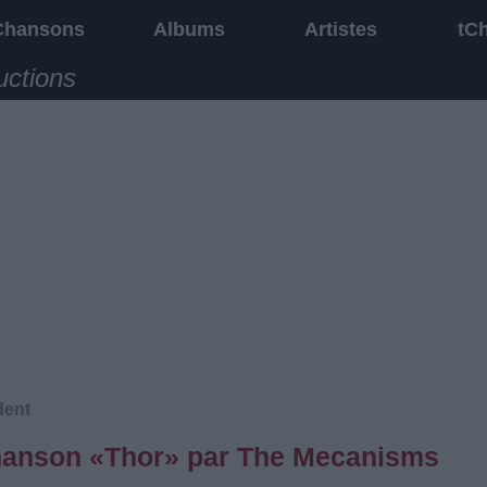
Chansons
Albums
Artistes
tC
uctions
dent
 chanson «Thor» par The Mecanisms