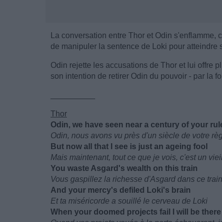
La conversation entre Thor et Odin s'enflamme, c
de manipuler la sentence de Loki pour atteindre se
Odin rejette les accusations de Thor et lui offre
son intention de retirer Odin du pouvoir - par la f
__________
Thor
Odin, we have seen near a century of your rul
Odin, nous avons vu près d'un siècle de votre rè
But now all that I see is just an ageing fool
Mais maintenant, tout ce que je vois, c'est un viei
You waste Asgard's wealth on this train
Vous gaspillez la richesse d'Asgard dans ce trai
And your mercy's defiled Loki's brain
Et ta miséricorde a souillé le cerveau de Loki
When your doomed projects fail I will be there