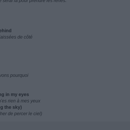
 serai là pour prendre les rênes.
behind
laissées de côté
avons pourquoi
ing in my eyes
n'es rien à mes yeux
ng the sky)
er de percer le ciel)