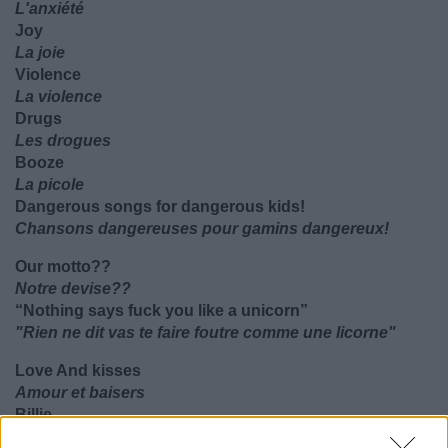
L'anxiété
Joy
La joie
Violence
La violence
Drugs
Les drogues
Booze
La picole
Dangerous songs for dangerous kids!
Chansons dangereuses pour gamins dangereux!
Our motto??
Notre devise??
“Nothing says fuck you like a unicorn”
"Rien ne dit vas te faire foutre comme une licorne"
Love And kisses
Amour et baisers
Billie