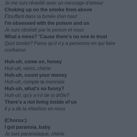
Je me suis réveillé avec un message d'amour
Choking up on the smoke from above
Étouffant dans la fumée d'en haut
I'm obsessed with the poison and us
Je suis obsédé par le poison et nous
What a mess? 'Cause there's no one to trust
Quoi bordel? Parce qu'il n'y a personne en qui faire
confiance
Huh-uh, come on, honey
Huh-uh, viens, chérie
Huh-uh, count your money
Huh-uh, compte ta monnaie
Huh-uh, what's so funny?
Huh-uh, qu'y a-t-il de si drôle?
There's a riot living inside of us
Il y a de la rébellion en nous
(Chorus:)
I got paranoia, baby
Je suis paranoïaque, chérie