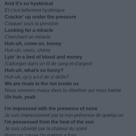
And it's so hysterical
Et c'est tellement hystérique
Crackin' up under the pressure
Craquer sous la pression
Looking for a miracle
Cherchant un miracle
Huh-uh, come on, honey
Huh-uh, viens, chérie
Lyin' in a bed of blood and money
S'allonger dans un lit de sang et d'argent
Huh-uh, what’s so funny?
Huh-uh, qu'y a-t-il de si drôle?
We are rivals in the riot inside us
Nous sommes rivaux dans la rébellion qui nous habite
Uh-huh, yeah
I'm impressed with the presence of none
Je suis impressionné par la non-présence de quelqu'un
I'm possessed from the heat of the sun
Je suis obsédé par la chaleur du soleil
Hurry up 'cause I'm making a fuss