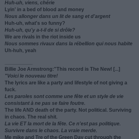
Huh-uh, viens, chérie
Lyin' in a bed of blood and money
Nous allonger dans un lit de sang et d'argent
Huh-uh, what's so funny?
Huh-uh, qu'y a-t-il de si drôle?
We are rivals in the riot inside us
Nous sommes rivaux dans la rébellion qui nous habite
Uh-huh, yeah
__________
Billie Joe Armstrong:
"This record is The New! [...]
"Voici le nouveau titre!
The lyrics are like a party and lifestyle of not giving a
fuck.
Les paroles sont comme une fête et un style de vie
consistant à ne pas se faire foutre.
The life AND death of the party. Not political. Surviving
in chaos. The real shit.
La vie ET la mort de la fête. Ce n'est pas politique.
Survivre dans le chaos. La vraie merde.
Me mike and Tre of the Green Day cut through the