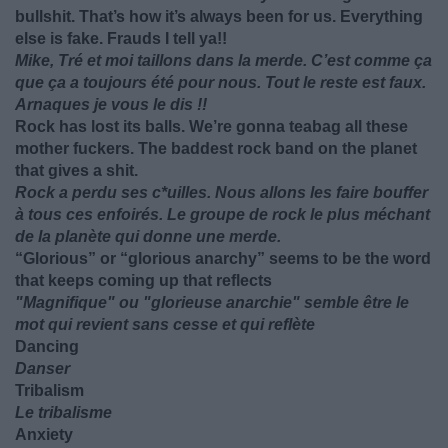
bullshit. That’s how it’s always been for us. Everything
else is fake. Frauds I tell ya!!
Mike, Tré et moi taillons dans la merde. C’est comme ça
que ça a toujours été pour nous. Tout le reste est faux.
Arnaques je vous le dis !!
Rock has lost its balls. We’re gonna teabag all these
mother fuckers. The baddest rock band on the planet
that gives a shit.
Rock a perdu ses c*uilles. Nous allons les faire bouffer
à tous ces enfoirés. Le groupe de rock le plus méchant
de la planète qui donne une merde.
“Glorious” or “glorious anarchy” seems to be the word
that keeps coming up that reflects
"Magnifique" ou "glorieuse anarchie" semble être le
mot qui revient sans cesse et qui reflète
Dancing
Danser
Tribalism
Le tribalisme
Anxiety