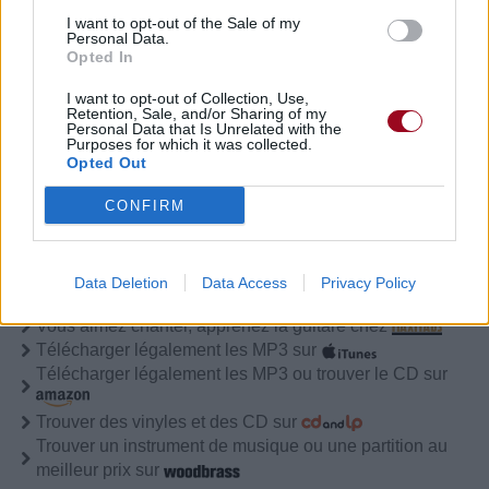
I want to opt-out of the Sale of my
Albums :
Father of All...
Personal Data.
Opted In
I want to opt-out of Collection, Use,
Retention, Sale, and/or Sharing of my
Personal Data that Is Unrelated with the
Paroles + Traduction
Téléchargement
Vidéos
⇑
Purposes for which it was collected.
Opted Out
Commentaires
CONFIRM
Data Deletion
Data Access
Privacy Policy
Pour prolonger le plaisir musical :
Vous aimez chanter, apprenez la guitare chez
Télécharger légalement les MP3 sur
Télécharger légalement les MP3 ou trouver le CD sur
Trouver des vinyles et des CD sur
Trouver un instrument de musique ou une partition au
meilleur prix sur