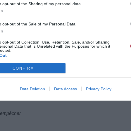
 make you miss me
o opt-out of the Sharing of my personal data.
e te manque, que je te manque
In
o opt-out of the Sale of my Personal Data.
In
o opt-out of Collection, Use, Retention, Sale, and/or Sharing
ersonal Data that Is Unrelated with the Purposes for which it
lected.
Out
CONFIRM
Data Deletion
Data Access
Privacy Policy
l'empêcher