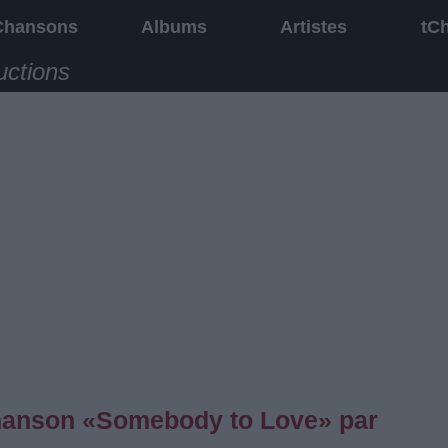
Chansons
Albums
Artistes
tC
uctions
 chanson «Somebody to Love» par