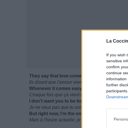
La Coccin
If you wish 
sensitive in
confirm you
continue se
They say that love comes easy
information 
Ils disent que l'amour vient facilement
further disc
Whenever it comes easy and I see it on your f
participants
Chaque fois que ça vient facilement et que je le 
Downstream 
I don't want you to be lonely
Je ne veux pas que tu sois solitaire
But right now, I'm the only one who feels this
Persona
Mais à l'heure actuelle, je suis le seul qui se sent