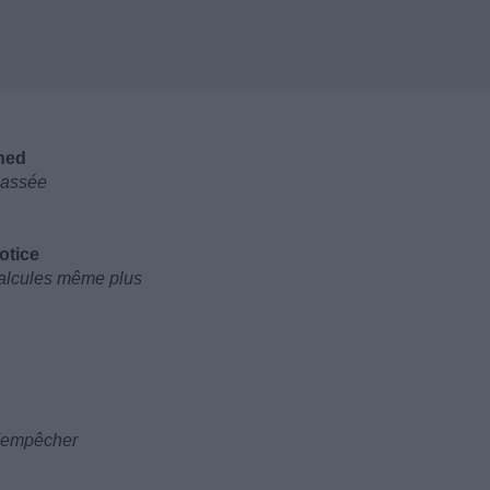
ned
 passée
otice
 calcules même plus
l'empêcher