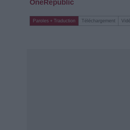
OneRepublic
Paroles + Traduction
Téléchargement
Vid