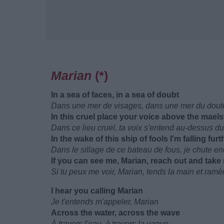
Marian
(*)
In a sea of faces, in a sea of doubt
Dans une mer de visages, dans une mer du dout
In this cruel place your voice above the mael
Dans ce lieu cruel, ta voix s'entend au-dessus d
In the wake of this ship of fools I'm falling fu
Dans le sillage de ce bateau de fous, je chute e
If you can see me, Marian, reach out and take 
Si tu peux me voir, Marian, tends la main et ramè
I hear you calling Marian
Je t'entends m'appeler, Marian
Across the water, across the wave
À travers l'eau, à travers la vague