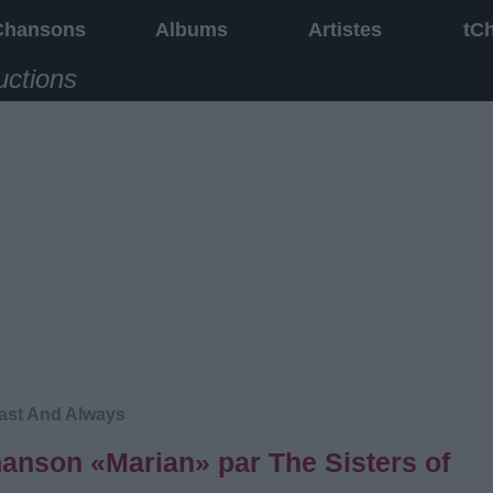
Chansons
Albums
Artistes
tC
uctions
Last And Always
chanson «Marian» par The Sisters of