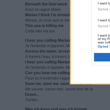
I want t
Beneath the fatal wave
Opted 
Sous la vague fatale
Marian I think I'm drowning
Marian, je crois que je me noie
I want t
This sea is killing me
Opted 
Cette mer me tue
I want t
of my P
I hear you calling Marian
was col
Je t'entends m'appeler, Marian
Opted 
Across the water, across the wave
À travers l'eau, à travers la vague
I hear you calling Marian
Je t'entends m'appeler, Marian
Can you hear me calling you to
Peux-tu m'entendre t'appeler pour
Save me, save me, save me from the
Me sauver, sauve-moi, sauve-moi de la
Grave...
Tombe...
Was ich kann und was ich könnte