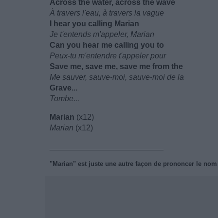
Across the water, across the wave
À travers l'eau, à travers la vague
I hear you calling Marian
Je t'entends m'appeler, Marian
Can you hear me calling you to
Peux-tu m'entendre t'appeler pour
Save me, save me, save me from the
Me sauver, sauve-moi, sauve-moi de la
Grave...
Tombe...
Marian
(x12)
Marian
(x12)
__________________________
"Marian" est juste une autre façon de prononcer le nom