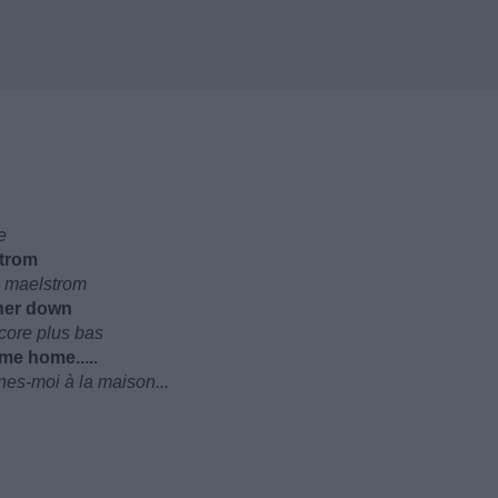
e
strom
u maelstrom
rther down
ncore plus bas
me home.....
nes-moi à la maison...