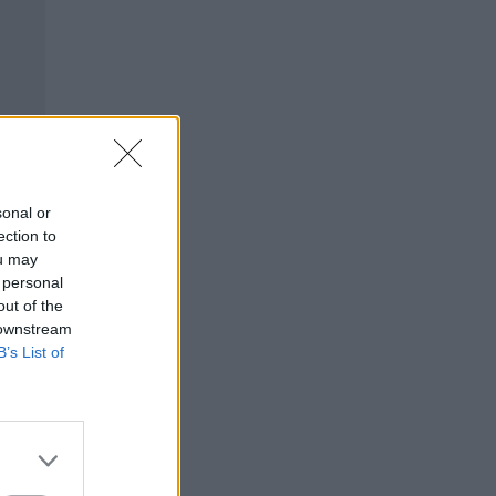
sonal or
ection to
ou may
 personal
out of the
 downstream
B’s List of