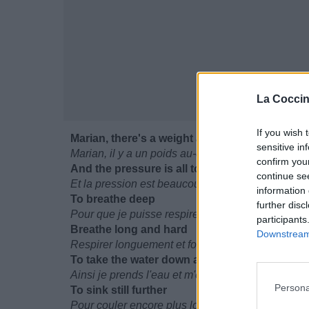
La Coccin
If you wish 
Marian, there's a weight above me
sensitive in
Marian, il y a un poids au-dessus de moi
confirm you
And the pressure is all too strong
continue se
Et la pression est beaucoup trop intense
information 
To breathe deep
further disc
Pour que je puisse respirer profondément
participants
Breathe long and hard
Downstream 
Respirer longuement et fort
To take the water down and go to sleep
Ainsi je prends l'eau et m'endors
Persona
To sink still further
Pour couler encore plus loin