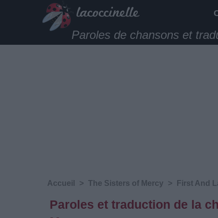
Paroles de chansons et trad
Accueil
>
The Sisters of Mercy
>
First And 
Paroles et traduction de la 