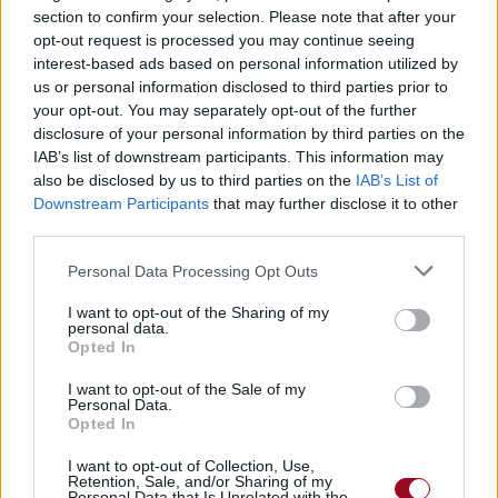
Paroles + Traduction
Téléchargement
Vidéos
⇑
section to confirm your selection. Please note that after your
opt-out request is processed you may continue seeing
Commentaires
interest-based ads based on personal information utilized by
us or personal information disclosed to third parties prior to
your opt-out. You may separately opt-out of the further
disclosure of your personal information by third parties on the
IAB’s list of downstream participants. This information may
Pour prolonger le plaisir musical :
also be disclosed by us to third parties on the
IAB’s List of
Vous aimez chanter, apprenez la guitare chez
Downstream Participants
that may further disclose it to other
Télécharger légalement les MP3 sur
third parties.
Télécharger légalement les MP3 ou trouver le CD sur
Personal Data Processing Opt Outs
Trouver des vinyles et des CD sur
I want to opt-out of the Sharing of my
Trouver un instrument de musique ou une partition au
personal data.
meilleur prix sur
Opted In
I want to opt-out of the Sale of my
Personal Data.
Paroles + Traduction
Téléchargement
Vidéos
⇑
Opted In
Commentaires
I want to opt-out of Collection, Use,
Retention, Sale, and/or Sharing of my
Personal Data that Is Unrelated with the