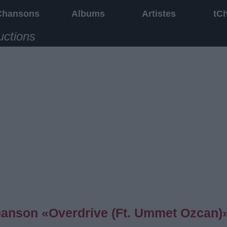
Chansons
Albums
Artistes
tC
uctions
chanson «Overdrive (Ft. Ummet Ozcan)