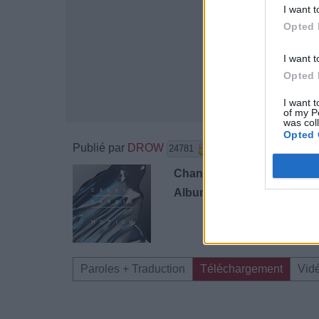
I want t
Opted 
I want t
Opted 
I want t
of my P
was col
Opted 
Publié par
DROW
le 24 septe
24781
4
5
7
Chanteurs :
Calvin Harris
Albums :
Motion
Paroles + Traduction
Téléchargement
Vid