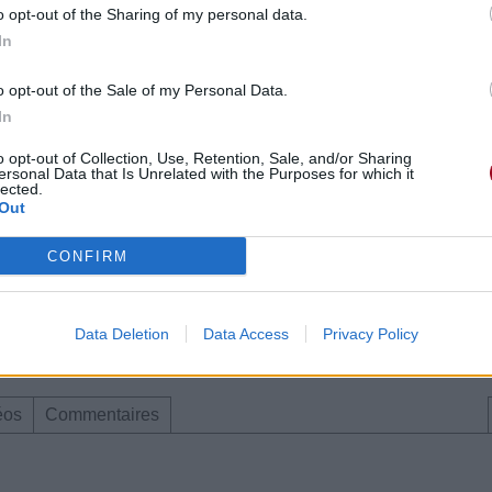
o opt-out of the Sharing of my personal data.
In
o opt-out of the Sale of my Personal Data.
In
o opt-out of Collection, Use, Retention, Sale, and/or Sharing
ersonal Data that Is Unrelated with the Purposes for which it
lected.
Out
mbre 2019 à 7h14.
CONFIRM
Data Deletion
Data Access
Privacy Policy
éos
Commentaires