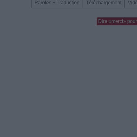
Paroles + Traduction
Téléchargement
Vid
Dire «merci» pour 