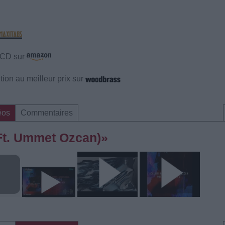
e CD sur
ion au meilleur prix sur
éos
Commentaires
(Ft. Ummet Ozcan)»