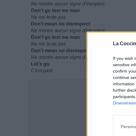
Ne montre aucun signe d'irrespect
Don't go test me man
Ne me teste pas
Don't mean no disrespect
Ne montre aucun signe d'irrespect
Don't go test me man
La Coccin
Ne me teste pas
Don't mean no disrespect
Ne montre aucun signe d'irrespect
If you wish 
Let's go
sensitive in
C'est parti
confirm you
continue se
information 
further disc
participants
Downstream 
Persona