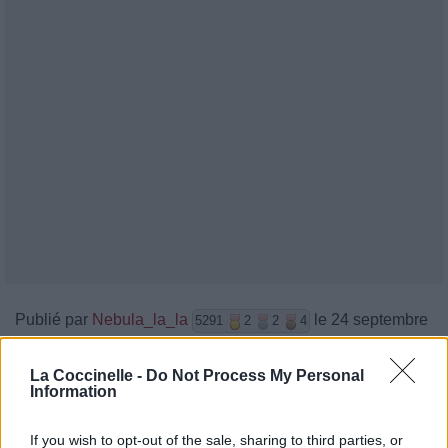
Publié par
Nebula_la_la
le 24 septembre
5291
2
2
4
2019 à 7h35.
La Coccinelle -
Do Not Process My Personal
Chanteurs :
Will Jay
Information
Albums :
By Now [Single]
If you wish to opt-out of the sale, sharing to third parties, or