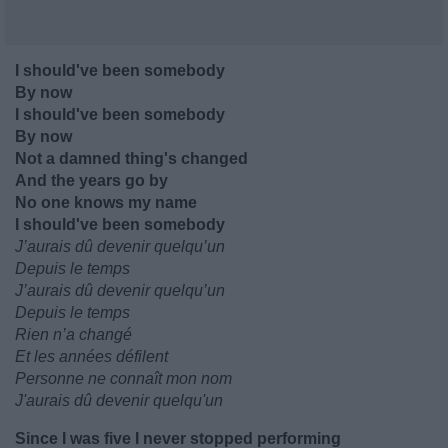
I should've been somebody
By now
I should've been somebody
By now
Not a damned thing's changed
And the years go by
No one knows my name
I should've been somebody
J’aurais dû devenir quelqu’un
Depuis le temps
J’aurais dû devenir quelqu’un
Depuis le temps
Rien n’a changé
Et les années défilent
Personne ne connaît mon nom
J'aurais dû devenir quelqu'un
Since I was five I never stopped performing