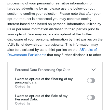
processing of your personal or sensitive information for
targeted advertising by us, please use the below opt-out
section to confirm your selection. Please note that after your
Paroles + Traduction
Téléchargement
Vidéos
⇑
opt-out request is processed you may continue seeing
Commentaires
interest-based ads based on personal information utilized by
us or personal information disclosed to third parties prior to
your opt-out. You may separately opt-out of the further
disclosure of your personal information by third parties on the
IAB’s list of downstream participants. This information may
Pour prolonger le plaisir musical :
also be disclosed by us to third parties on the
IAB’s List of
Downstream Participants
that may further disclose it to other
Vous aimez chanter, apprenez la guitare chez
third parties.
Télécharger légalement les MP3 sur
Télécharger légalement les MP3 ou trouver le CD sur
Personal Data Processing Opt Outs
Trouver des vinyles et des CD sur
I want to opt-out of the Sharing of my
personal data.
Trouver un instrument de musique ou une partition au
Opted In
meilleur prix sur
I want to opt-out of the Sale of my
Personal Data.
Opted In
Paroles + Traduction
Téléchargement
Vidéos
⇑