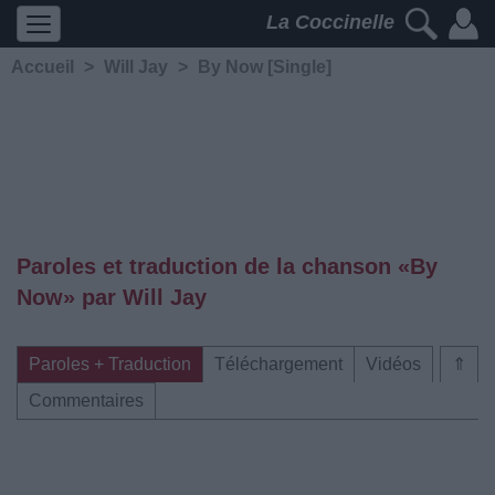
La Coccinelle
Accueil
>
Will Jay
>
By Now [Single]
Paroles et traduction de la chanson «By
Now» par Will Jay
Paroles + Traduction
Téléchargement
Vidéos
⇑
Commentaires