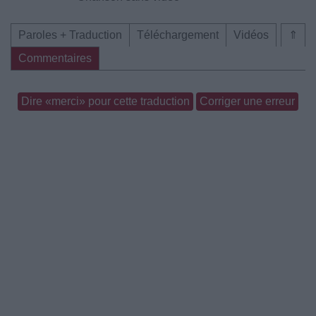
Paroles + Traduction
Téléchargement
Vidéos
⇑
Commentaires
Dire «merci» pour cette traduction
Corriger une erreur