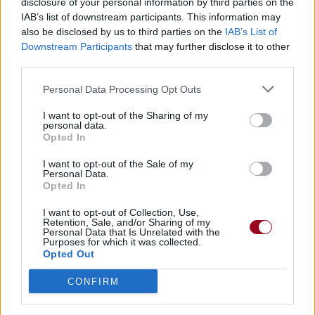
die (die !)
disclosure of your personal information by third parties on the
Le vôtre ne veut pas dire le mien (mien !), tuer ne veut pas
IAB’s list of downstream participants. This information may
dire mourir (mourir !)
also be disclosed by us to third parties on the
IAB’s List of
We are not your kind
Downstream Participants
that may further disclose it to other
third parties.
Nous ne sommes pas ton genre
No excuses, I challenge you to all out fucking life
Personal Data Processing Opt Outs
Aucune excuse, je vous défie toute la putain de vie
I want to opt-out of the Sharing of my
(Outro)
personal data.
All out life, yeah
Opted In
Toute la vie, ouais
I want to opt-out of the Sale of my
I challenge you to all out fucking life, yeah
Personal Data.
Je vous défie toute la putain de vie, yeah
Opted In
Live, live, live, life
Vivre, vivre, vivre, vie
I want to opt-out of Collection, Use,
Retention, Sale, and/or Sharing of my
___________
Personal Data that Is Unrelated with the
Purposes for which it was collected.
C'est le single qui a annoncé le retour de Slipknot et qui,
Opted Out
de loins, tease aussi le nouvel album qui est sortit
quelques mois plus tard. Notamment en remarquant que le
CONFIRM
titre est prononcé à plusieurs reprise dans la chanson. On
peut également retrouver cette chanson dans l'édition