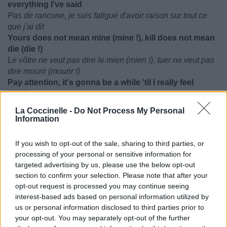
everything I've said
Pas de rancune, je suis fatigué d'avoir raison sur tout ce
que j'ai dit
Yours does not mean mine (mine !), kill does not mean
die (die !)
Le vôtre ne veut pas dire le mien (mien !), tuer ne veut pas
dire mourir (mourir !)
Pay attention, it's gonna be a while 'til I really feel
alright
Faites attention, ça va prendre un moment jusqu'à ce que
La Coccinelle -
Do Not Process My Personal
je me sente vraiment bien
Information
Old does not mean dead (dead !), new does not mean
best (best !)
If you wish to opt-out of the sale, sharing to third parties, or
Vieux ne veut pas dire mort (mort !), neuf ne veut pas dire
processing of your personal or sensitive information for
meilleur (meilleur !)
targeted advertising by us, please use the below opt-out
No hard feelings, I'm tired of being right about
section to confirm your selection. Please note that after your
everything I've said
opt-out request is processed you may continue seeing
Pas de rancune, je suis fatigué d'avoir raison sur tout ce
interest-based ads based on personal information utilized by
que j'ai dit
us or personal information disclosed to third parties prior to
Yours does not mean mine (mine !), kill does not mean
your opt-out. You may separately opt-out of the further