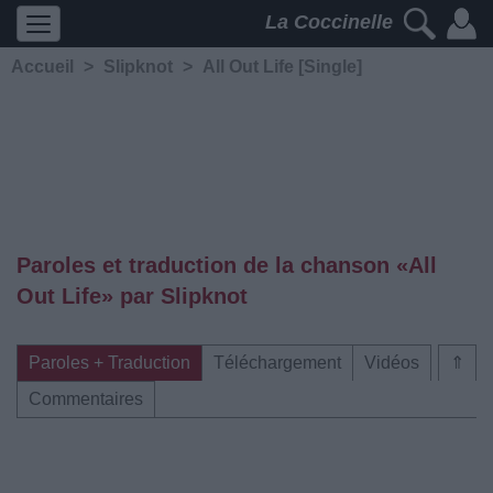
La Coccinelle
Accueil
>
Slipknot
>
All Out Life [Single]
Paroles et traduction de la chanson «All
Out Life» par Slipknot
Paroles + Traduction
Téléchargement
Vidéos
⇑
Commentaires