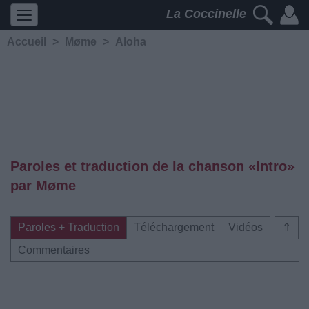
La Coccinelle
Accueil
>
Møme
>
Aloha
Paroles et traduction de la chanson «Intro»
par Møme
Paroles + Traduction
Téléchargement
Vidéos
⇑
Commentaires