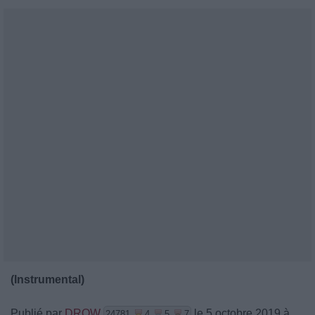
(Instrumental)
Publié par
DROW
le 5 octobre 2019 à
24781
4
5
7