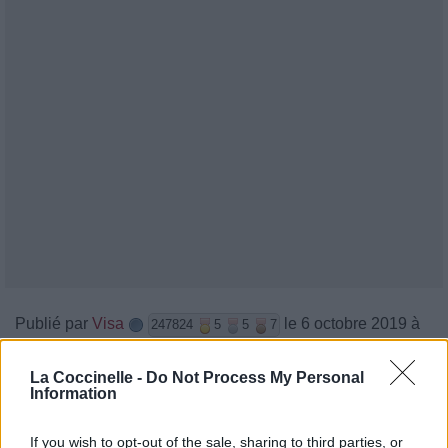
Publié par
Visa
le 6 octobre 2019 à
247824
5
5
7
8h41.
La Coccinelle -
Do Not Process My Personal
Chanteurs :
MØ
Information
Albums :
Forever Neverland
If you wish to opt-out of the sale, sharing to third parties, or