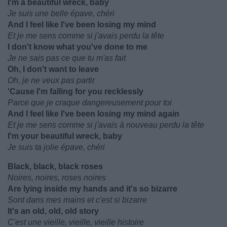
I'm a beautiful wreck, baby
Je suis une belle épave, chéri
And I feel like I've been losing my mind
Et je me sens comme si j'avais perdu la tête
I don't know what you've done to me
Je ne sais pas ce que tu m'as fait
Oh, I don't want to leave
Oh, je ne veux pas partir
'Cause I'm falling for you recklessly
Parce que je craque dangereusement pour toi
And I feel like I've been losing my mind again
Et je me sens comme si j'avais à nouveau perdu la tête
I'm your beautiful wreck, baby
Je suis ta jolie épave, chéri
Black, black, black roses
Noires, noires, roses noires
Are lying inside my hands and it's so bizarre
Sont dans mes mains et c'est si bizarre
It's an old, old, old story
C'est une vieille, vieille, vieille histoire