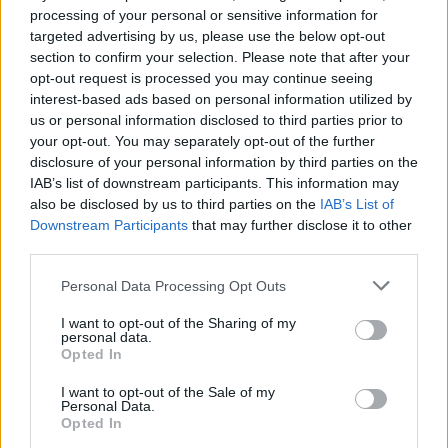
processing of your personal or sensitive information for
targeted advertising by us, please use the below opt-out
section to confirm your selection. Please note that after your
Paroles + Traduction
Téléchargement
Vidéos
⇑
opt-out request is processed you may continue seeing
Commentaires
interest-based ads based on personal information utilized by
us or personal information disclosed to third parties prior to
your opt-out. You may separately opt-out of the further
disclosure of your personal information by third parties on the
IAB’s list of downstream participants. This information may
Pour prolonger le plaisir musical :
also be disclosed by us to third parties on the
IAB’s List of
Downstream Participants
that may further disclose it to other
Vous aimez chanter, apprenez la guitare chez
third parties.
Télécharger légalement les MP3 sur
Télécharger légalement les MP3 ou trouver le CD sur
Personal Data Processing Opt Outs
Trouver des vinyles et des CD sur
I want to opt-out of the Sharing of my
personal data.
Trouver un instrument de musique ou une partition au
Opted In
meilleur prix sur
I want to opt-out of the Sale of my
Personal Data.
Opted In
Paroles + Traduction
Téléchargement
Vidéos
⇑