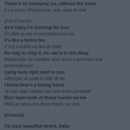
There's no harmony, no, without the harm
Il n'y a pas d'harmonie, non, sans le mal
(Pre-Chorus)
And baby I'm burning for you
Et chéri je me consumerai pour toi
It's like a forest fire
C'est comme un feu de forêt
No way to stop it, no, we're in too deep
Impossible de l'arrêter, non, nous y sommes trop
profondément
Lying here right next to you
Allongée là juste à côté de toi
I know love's a losing hand
Je sais que l'amour est une main perdante
But I want both of those hands on me
Mais je veux ces deux mains sur moi
(Chorus)
I'm your beautiful wreck, baby