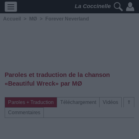
La Coccinelle
Accueil
>
MØ
>
Forever Neverland
Paroles et traduction de la chanson
«Beautiful Wreck» par MØ
Paroles + Traduction
Téléchargement
Vidéos
⇑
Commentaires