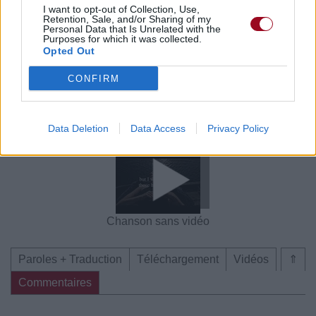
I want to opt-out of Collection, Use,
Commentaires
Retention, Sale, and/or Sharing of my
Personal Data that Is Unrelated with the
Purposes for which it was collected.
Voir la vidéo de «Beautiful Wreck»
Opted Out
CONFIRM
Data Deletion
Data Access
Privacy Policy
Chanson sans vidéo
Chanson sans vidéo
Chanson sans vidéo
Paroles + Traduction
Téléchargement
Vidéos
⇑
Commentaires