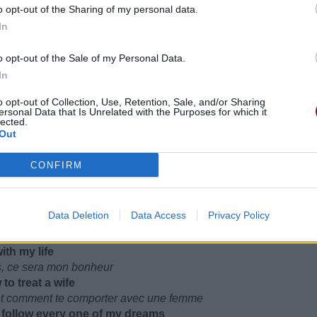
o opt-out of the Sharing of my personal data.
In
t I am now
o opt-out of the Sale of my Personal Data.
je suis maintenant
In
o opt-out of Collection, Use, Retention, Sale, and/or Sharing
ersonal Data that Is Unrelated with the Purposes for which it
lected.
Out
CONFIRM
Data Deletion
Data Access
Privacy Policy
ith my life
es, ce sera mon bonheur
o treat a wife
 et comment te comporter avec une femme
o follow every one of my dreams