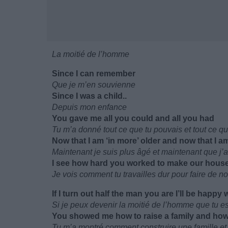
La moitié de l’homme
Since I can remember
Que je m’en souvienne
Since I was a child..
Depuis mon enfance
You gave me all you could and all you had
Tu m’a donné tout ce que tu pouvais et tout ce qu
Now that I am ‘in more’ older and now that I 
Maintenant je suis plus âgé et maintenant que j’a
I see how hard you worked to make our hou
Je vois comment tu travailles dur pour faire de n
If I turn out half the man you are I’ll be happy w
Si je peux devenir la moitié de l’homme que tu 
You showed me how to raise a family and how t
Tu m’a montré comment construire une famille 