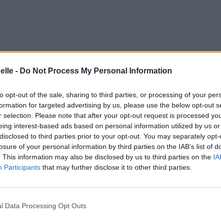
elle -
Do Not Process My Personal Information
to opt-out of the sale, sharing to third parties, or processing of your per
formation for targeted advertising by us, please use the below opt-out s
r selection. Please note that after your opt-out request is processed y
ith my life
eing interest-based ads based on personal information utilized by us or
es, ce sera mon bonheur
disclosed to third parties prior to your opt-out. You may separately opt-
o treat a wife
losure of your personal information by third parties on the IAB’s list of
 et comment te comporter avec une femme
. This information may also be disclosed by us to third parties on the
IA
o follow every one of my dreams
Participants
that may further disclose it to other third parties.
uoi c’est possible de suivre chacun de ses rêves
lright
 je le ferai bien
l Data Processing Opt Outs