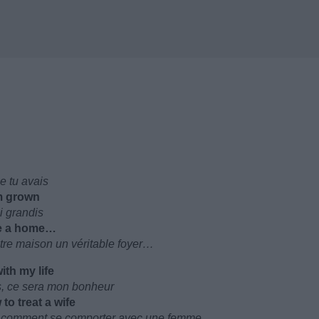
e tu avais
am grown
i grandis
se a home…
otre maison un véritable foyer…
ith my life
es, ce sera mon bonheur
o treat a wife
et comment se comporter avec une femme