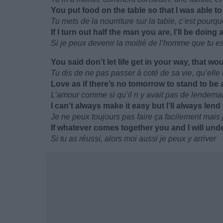
You put food on the table so that I was able t
Tu mets de la nourriture sur la table, c’est pourq
If I turn out half the man you are, I’ll be doing
Si je peux devenir la moitié de l’homme que tu es
You said don’t let life get in your way, that 
Tu dis de ne pas passer à coté de sa vie, qu’elle 
Love as if there’s no tomorrow to stand to be
L’amour comme si qu’il n y avait pas de lendema
I can’t always make it easy but I’ll always len
Je ne peux toujours pas faire ça facilement mais 
If whatever comes together you and I will und
Si tu as réussi, alors moi aussi je peux y arriver