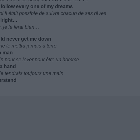
o follow every one of my dreams
uoi il était possible de suivre chacun de ses rêves
 alright…
, je le ferai bien…
would never get me down
ne te mettra jamais à terre
 a man
in pour se lever pour être un homme
d a hand
je tendrais toujours une main
erstand