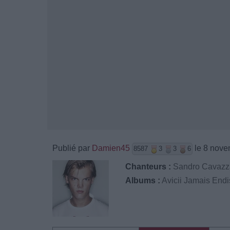
Publié par
Damien45
le 8 nove
8587
3
3
6
Chanteurs :
Sandro Cavazz
Albums :
Avicii Jamais End