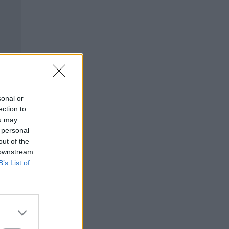
sonal or
ection to
ou may
 personal
out of the
 downstream
B’s List of