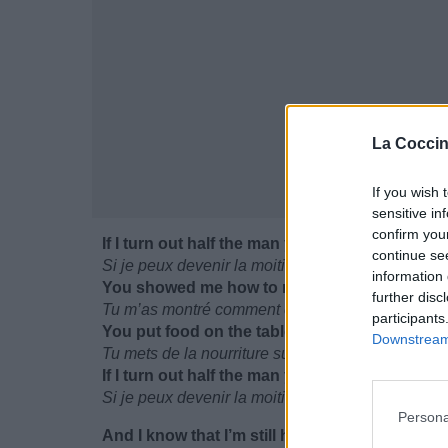
La Coccin
If you wish 
sensitive in
confirm you
If I turn out half the man you are I’ll be happy w
continue se
Si je peux devenir la moitié de l’homme que tu 
information 
You showed me how to raise a family and how t
further disc
Tu m’as montré comment construire une famille
participants
You put food on the table so that I was able t
Downstream 
Tu mets de la nourriture sur la table, c’est pourq
If I turn out half the man you are, I’ll be doing a
Si je peux devenir la moitié de l’homme que tu es,
Persona
And I know that I’m still hurting,