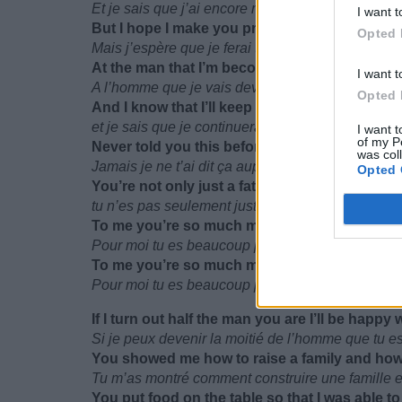
Et je sais que j’ai encore mis un genou à terre,
I want t
But I hope I make you proud
Opted 
Mais j’espère que je ferai ta fierté
At the man that I’m becoming and the man tha
I want t
A l’homme que je vais devenir et à l’homme que 
Opted 
And I know that I’ll keep learning
et je sais que je continuerai à apprendre
I want t
of my P
Never told you this before
was col
Jamais je ne t’ai dit ça auparavant
Opted 
You’re not only just a father
tu n’es pas seulement juste un père
To me you’re so much more
Pour moi tu es beaucoup plus
To me you’re so much more…
Pour moi tu es beaucoup plus…
If I turn out half the man you are I’ll be happy w
Si je peux devenir la moitié de l’homme que tu 
You showed me how to raise a family and how t
Tu m’as montré comment construire une famille
You put food on the table so that I was able t