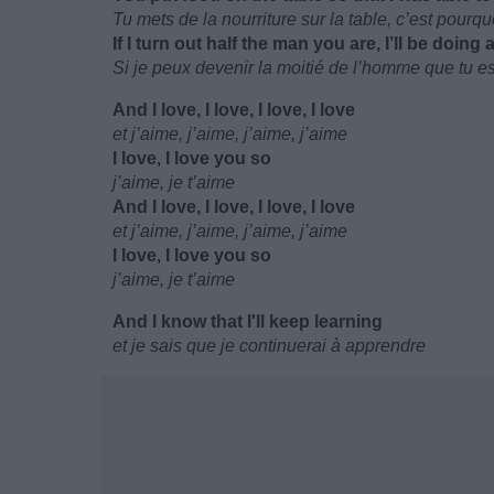
Tu mets de la nourriture sur la table, c’est pourq
If I turn out half the man you are, I’ll be doing a
Si je peux devenir la moitié de l’homme que tu es,
And I love, l love, I love, I love
et j’aime, j’aime, j’aime, j’aime
I love, I love you so
j’aime, je t’aime
And I love, l love, I love, I love
et j’aime, j’aime, j’aime, j’aime
I love, I love you so
j’aime, je t’aime
And I know that I'll keep learning
et je sais que je continuerai à apprendre