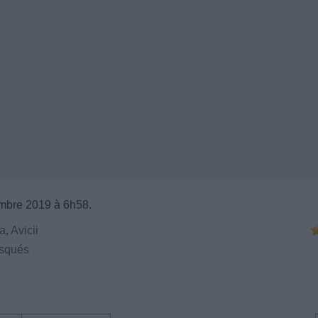
mbre 2019 à 6h58.
a
,
Avicii
isqués