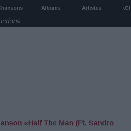
Chansons
Albums
Artistes
tC
uctions
chanson «Half The Man (Ft. Sandro