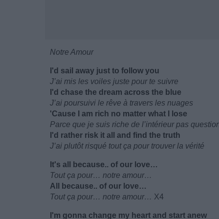
Notre Amour
I'd sail away just to follow you
J’ai mis les voiles juste pour te suivre
I'd chase the dream across the blue
J’ai poursuivi le rêve à travers les nuages
'Cause I am rich no matter what I lose
Parce que je suis riche de l’intérieur pas questi
I'd rather risk it all and find the truth
J’ai plutôt risqué tout ça pour trouver la vérité
It's all because.. of our love…
Tout ça pour… notre amour…
All because.. of our love…
Tout ça pour… notre amour…
X4
I'm gonna change my heart and start anew