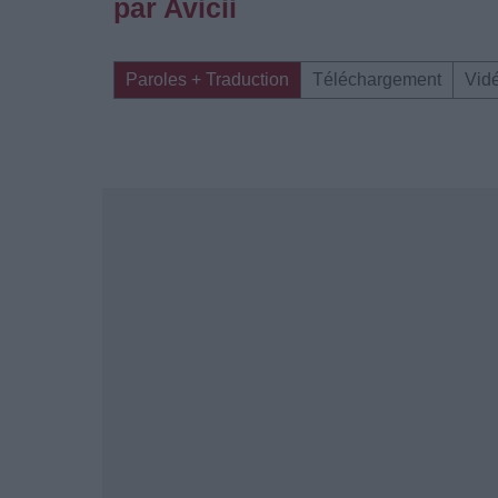
par Avicii
Paroles + Traduction
Téléchargement
Vid