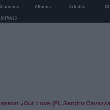
Chansons
Albums
Artistes
tC
uctions
chanson «Our Love (Ft. Sandro Cavazza