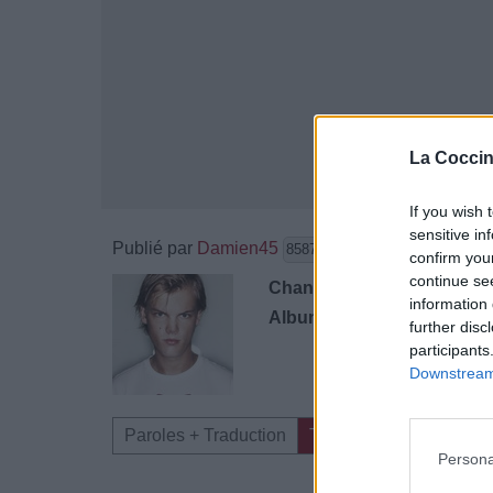
La Coccin
If you wish 
sensitive in
Publié par
Damien45
le 9 nove
8587
3
3
6
confirm you
continue se
Chanteurs :
Sandro Cavazz
information 
Albums :
Avicii Jamais End
further disc
participants
Downstream 
Paroles + Traduction
Téléchargement
Vid
Persona