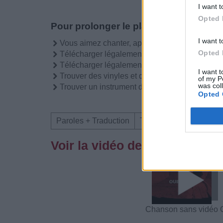
I want t
Opted 
Pour prolonger le plaisir musical :
I want t
Vous aimez chanter, apprenez la guitare chez
Opted 
Télécharger légalement les MP3 sur
Télécharger légalement les MP3 ou trouver l
I want t
Trouver des vinyles et des CD sur
of my P
was col
Trouver un instrument de musique ou une partit
Opted 
Paroles + Traduction
Téléchargement
Vid
Voir la vidéo de «Our Love (
Chanson sans vidéo