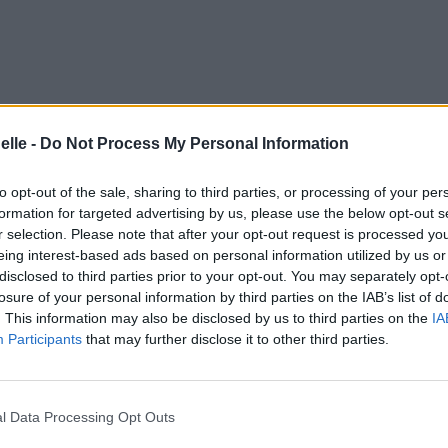
elle -
Do Not Process My Personal Information
to opt-out of the sale, sharing to third parties, or processing of your per
formation for targeted advertising by us, please use the below opt-out s
mbre 2019 à 7h18.
r selection. Please note that after your opt-out request is processed y
eing interest-based ads based on personal information utilized by us or
a
,
Avicii
disclosed to third parties prior to your opt-out. You may separately opt-
isqués
losure of your personal information by third parties on the IAB’s list of
. This information may also be disclosed by us to third parties on the
IA
Participants
that may further disclose it to other third parties.
éos
Commentaires
l Data Processing Opt Outs