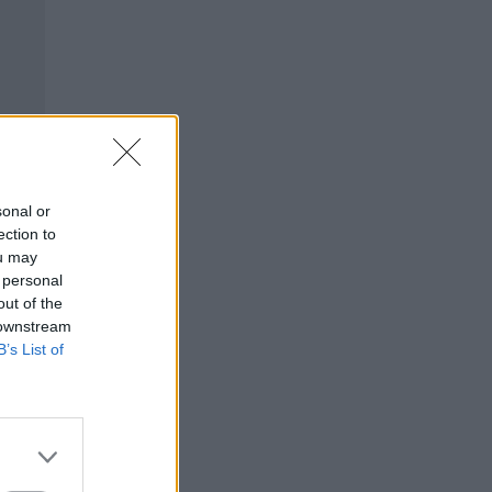
sonal or
ection to
ou may
 personal
out of the
 downstream
B’s List of
⇑