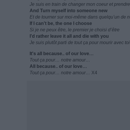
Je suis en train de changer mon coeur et prendr
And Turn myself into someone new
Et de tourner sur moi-même dans quelqu’un de 
If I can't be, the one I choose
Si je ne peux être, le premier je choisi d’être
I'd rather leave it all and die with you
Je suis plutôt parti de tout ça pour mourir avec toi
It's all because.. of our love…
Tout ça pour… notre amour…
All because.. of our love…
Tout ça pour… notre amour…
X4