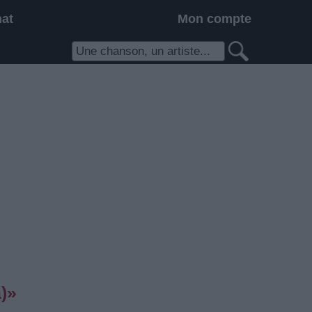
hat
Mon compte
)»