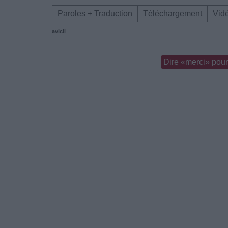
Paroles + Traduction
Téléchargement
Vid
avicii
Dire «merci» pour 