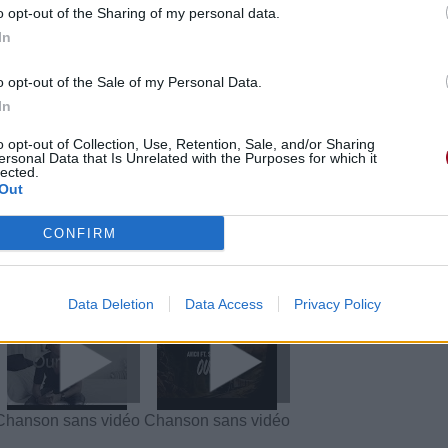
o opt-out of the Sharing of my personal data.
In
o opt-out of the Sale of my Personal Data.
In
e CD sur
o opt-out of Collection, Use, Retention, Sale, and/or Sharing
ersonal Data that Is Unrelated with the Purposes for which it
lected.
ion au meilleur prix sur
Out
CONFIRM
éos
Commentaires
Ft. Sandro Cavazza)»
Data Deletion
Data Access
Privacy Policy
Chanson sans vidéo
Chanson sans vidéo