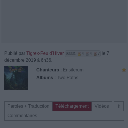
Publié par
Tigrex-Feu d'Hiver
le 7
93331
4
4
7
décembre 2019 à 6h36.
Chanteurs :
Ensiferum
Albums :
Two Paths
Paroles + Traduction
Téléchargement
Vidéos
⇑
Commentaires