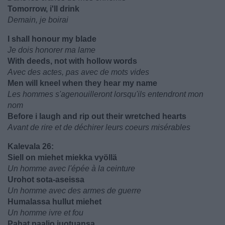
Tomorrow, i'll drink
Demain, je boirai
I shall honour my blade
Je dois honorer ma lame
With deeds, not with hollow words
Avec des actes, pas avec de mots vides
Men will kneel when they hear my name
Les hommes s'agenouilleront lorsqu'ils entendront mon
nom
Before i laugh and rip out their wretched hearts
Avant de rire et de déchirer leurs coeurs misérables
Kalevala 26:
Siell on miehet miekka vyöllä
Un homme avec l'épée à la ceinture
Urohot sota-aseissa
Un homme avec des armes de guerre
Humalassa hullut miehet
Un homme ivre et fou
Pahat paaljo juotuansa