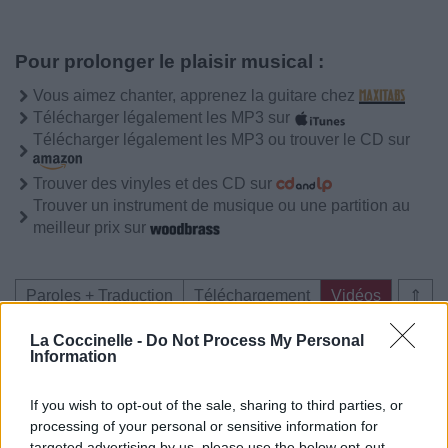
Pour prolonger le plaisir musical :
Vous aimez chanter, apprenez la guitare chez
Télécharger légalement les MP3 sur
Télécharger légalement les MP3 ou trouver le CD sur
Trouver des vinyles et des CD sur
Trouver un instrument de musique ou une partition au
meilleur prix sur
Paroles + Traduction
Téléchargement
Vidéos
⇑
Commentaires
La Coccinelle -
Do Not Process My Personal
Information
Voir la vidéo de «Way of the
If you wish to opt-out of the sale, sharing to third parties, or
Warrior»
processing of your personal or sensitive information for
targeted advertising by us, please use the below opt-out