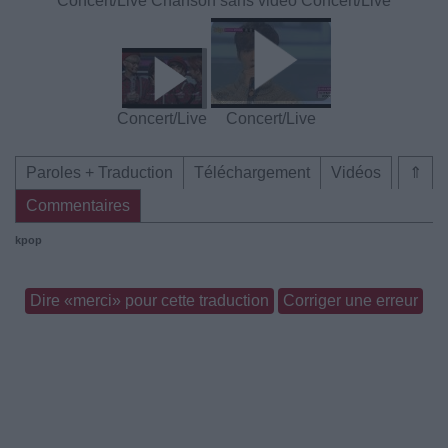
Concert/Live
Chanson sans vidéo
Concert/Live
Concert/Live
Concert/Live
Paroles + Traduction
Téléchargement
Vidéos
⇑
Commentaires
kpop
Dire «merci» pour cette traduction
Corriger une erreur