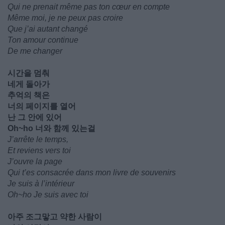
Qui ne prenait même pas ton cœur en compte
Même moi, je ne peux pas croire
Que j’ai autant changé
Ton amour continue
De me changer
시간을 멈춰
네게 돌아가
추억의 책은
너의 페이지를 열어
난 그 안에 있어
Oh~ho 너와 함께 있는걸
J’arrête le temps,
Et reviens vers toi
J’ouvre la page
Qui t’es consacrée dans mon livre de souvenirs
Je suis à l’intérieur
Oh~ho Je suis avec toi
아주 조그맣고 약한 사람이