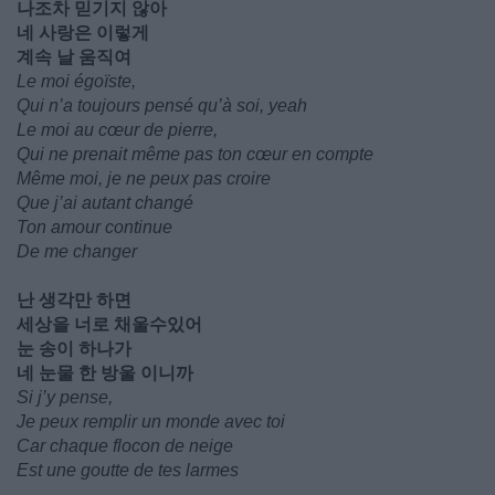
나조차 믿기지 않아
네 사랑은 이렇게
계속 날 움직여
Le moi égoïste,
Qui n’a toujours pensé qu’à soi, yeah
Le moi au cœur de pierre,
Qui ne prenait même pas ton cœur en compte
Même moi, je ne peux pas croire
Que j’ai autant changé
Ton amour continue
De me changer
난 생각만 하면
세상을 너로 채울수있어
눈 송이 하나가
네 눈물 한 방울 이니까
Si j’y pense,
Je peux remplir un monde avec toi
Car chaque flocon de neige
Est une goutte de tes larmes