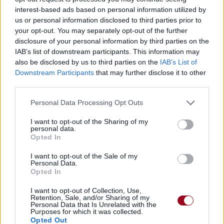
interest-based ads based on personal information utilized by
us or personal information disclosed to third parties prior to
your opt-out. You may separately opt-out of the further
disclosure of your personal information by third parties on the
Publié par
Zetpis
le 8 décembre 2019 à
18988
4
4
6
IAB’s list of downstream participants. This information may
8h04.
also be disclosed by us to third parties on the
IAB’s List of
Downstream Participants
that may further disclose it to other
Chanteurs :
EXO
third parties.
Albums :
Miracle In December [Ep]
Personal Data Processing Opt Outs
I want to opt-out of the Sharing of my
personal data.
Opted In
Paroles + Traduction
Téléchargement
Vidéos
⇑
Commentaires
I want to opt-out of the Sale of my
Personal Data.
Opted In
I want to opt-out of Collection, Use,
Retention, Sale, and/or Sharing of my
Personal Data that Is Unrelated with the
Pour prolonger le plaisir musical :
Purposes for which it was collected.
Opted Out