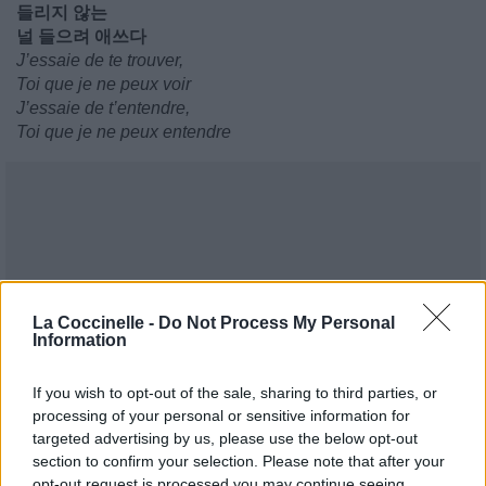
들리지 않는
널 들으려 애쓰다
J’essaie de te trouver,
Toi que je ne peux voir
J’essaie de t’entendre,
Toi que je ne peux entendre
La Coccinelle -
Do Not Process My Personal
Information
If you wish to opt-out of the sale, sharing to third parties, or
processing of your personal or sensitive information for
targeted advertising by us, please use the below opt-out
section to confirm your selection. Please note that after your
opt-out request is processed you may continue seeing