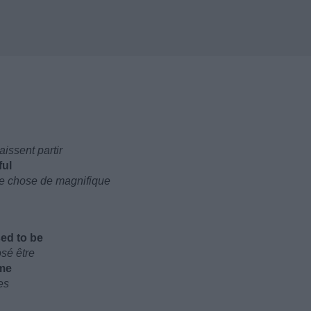
issent partir
ful
ue chose de magnifique
ed to be
sé être
 me
es