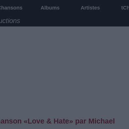
Chansons
Albums
Artistes
tC
uctions
chanson «Love & Hate» par Michael