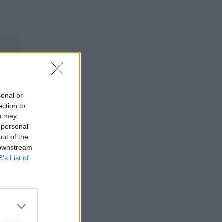
sonal or
ection to
ou may
 personal
out of the
 downstream
B’s List of