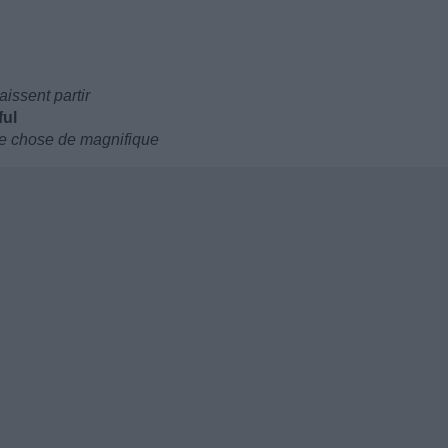
issent partir
ful
ue chose de magnifique