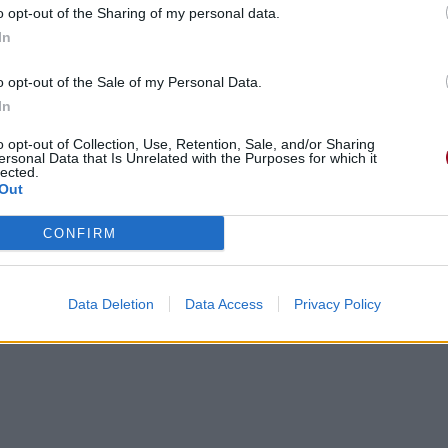
o opt-out of the Sharing of my personal data.
In
ed to be
sé être
o opt-out of the Sale of my Personal Data.
 me
In
es
o opt-out of Collection, Use, Retention, Sale, and/or Sharing
ersonal Data that Is Unrelated with the Purposes for which it
lected.
Out
CONFIRM
Data Deletion
Data Access
Privacy Policy