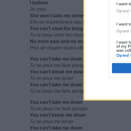
I believe
I want t
Je crois
Opted 
She won't take me somewhere I'm not suppos
Elle ne m'emmènera pas où je ne suis pas suppo
I want t
You can't steal the things that god has given
Opted 
Tu ne peux voler les choses que dieu m'a donné
No more pain and no more shame and misery
I want t
of my P
Plus de chagrin et plus de honte ni de misère
was col
Opted 
You can't take me down
Tu ne peux me faire plonger
You can't break me down
Tu ne peux me briser
You can't take me down
Tu ne peux me faire plonger
You can't take me down
Tu ne peux me faire plonger
You can't break me down
Tu ne peux me briser
You can't take me down