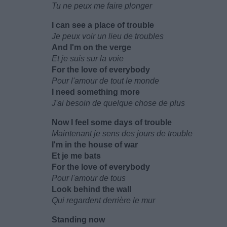
Tu ne peux me faire plonger
I can see a place of trouble
Je peux voir un lieu de troubles
And I'm on the verge
Et je suis sur la voie
For the love of everybody
Pour l'amour de tout le monde
I need something more
J'ai besoin de quelque chose de plus
Now I feel some days of trouble
Maintenant je sens des jours de trouble
I'm in the house of war
Et je me bats
For the love of everybody
Pour l'amour de tous
Look behind the wall
Qui regardent derrière le mur
Standing now