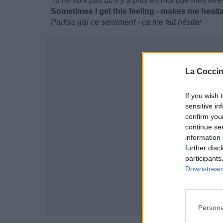
Tu ne vois pas qu'il y a plus en moi que mes erre
Sometimes I get this feeling - makes me hesit
Parfois j(ai ce sentiment - ça me fait hésiter
La Coccin
If you wish 
sensitive in
confirm you
continue se
information 
further disc
participants
Downstream 
Persona