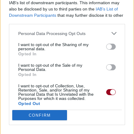
Commentaires
IAB’s list of downstream participants. This information may
also be disclosed by us to third parties on the
IAB’s List of
Downstream Participants
that may further disclose it to other
third parties.
Pour prolonger le plaisir musical :
Personal Data Processing Opt Outs
Vous aimez chanter, apprenez la guitare chez
I want to opt-out of the Sharing of my
Télécharger légalement les MP3 sur
personal data.
Opted In
Télécharger légalement les MP3 ou trouver le CD sur
I want to opt-out of the Sale of my
Trouver des vinyles et des CD sur
Personal Data.
Opted In
Trouver un instrument de musique ou une partition au
meilleur prix sur
I want to opt-out of Collection, Use,
Retention, Sale, and/or Sharing of my
Personal Data that Is Unrelated with the
Purposes for which it was collected.
Paroles + Traduction
Téléchargement
Vidéos
⇑
Opted Out
Commentaires
CONFIRM
Paroles + Traduction
Téléchargement
Vidéos
⇑