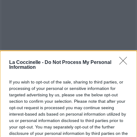
La Coccinelle -
Do Not Process My Personal
Information
Publié par
Damien45
le 24 décembre
8587
3
3
6
2019 à 7h44.
If you wish to opt-out of the sale, sharing to third parties, or
processing of your personal or sensitive information for
Chanteurs :
Coldplay
,
Avicii
targeted advertising by us, please use the below opt-out
Albums :
Avicii Jamais Endisqués
section to confirm your selection. Please note that after your
opt-out request is processed you may continue seeing
interest-based ads based on personal information utilized by
us or personal information disclosed to third parties prior to
your opt-out. You may separately opt-out of the further
Paroles + Traduction
Téléchargement
Vidéos
⇑
disclosure of your personal information by third parties on the