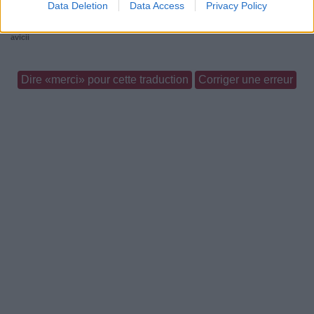
Data Deletion
Data Access
Privacy Policy
Commentaires
avicii
Dire «merci» pour cette traduction
Corriger une erreur