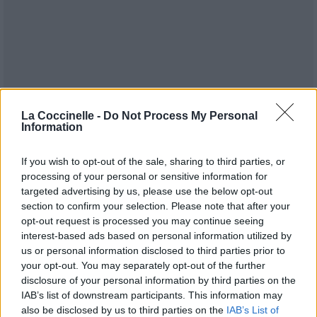
La Coccinelle -
Do Not Process My Personal
Information
If you wish to opt-out of the sale, sharing to third parties, or
processing of your personal or sensitive information for
targeted advertising by us, please use the below opt-out
section to confirm your selection. Please note that after your
opt-out request is processed you may continue seeing
interest-based ads based on personal information utilized by
Publié par
Afrodisiac
le 5 janvier 2020 à
19581
4
4
7
us or personal information disclosed to third parties prior to
9h19.
your opt-out. You may separately opt-out of the further
disclosure of your personal information by third parties on the
Chanteurs :
Mercy Chinwo
IAB’s list of downstream participants. This information may
Albums :
The Cross: My Gaze
also be disclosed by us to third parties on the
IAB’s List of