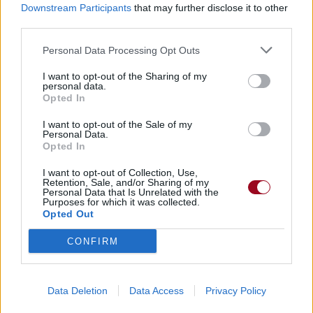
Downstream Participants
that may further disclose it to other
third parties.
Personal Data Processing Opt Outs
Paroles + Traduction
Téléchargement
Vidéos
⇑
I want to opt-out of the Sharing of my
Commentaires
personal data.
Opted In
I want to opt-out of the Sale of my
Personal Data.
Opted In
Pour prolonger le plaisir musical :
I want to opt-out of Collection, Use,
Vous aimez chanter, apprenez la guitare chez
Retention, Sale, and/or Sharing of my
Télécharger légalement les MP3 sur
Personal Data that Is Unrelated with the
Purposes for which it was collected.
Télécharger légalement les MP3 ou trouver le CD sur
Opted Out
Trouver des vinyles et des CD sur
CONFIRM
Trouver un instrument de musique ou une partition au
meilleur prix sur
Data Deletion
Data Access
Privacy Policy