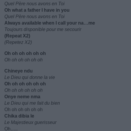
Quel Père nous avons en Toi
Oh what a father I have in you
Quel Père nous avons en Toi
Always available when I call your na…me
Toujours disponible pour me secourir
(Repeat X2)
(Repetez X2)
Oh oh oh oh oh oh
Oh oh oh oh oh oh
Chineye ndu
Le Dieu qui donne la vie
Oh oh oh oh oh oh
Oh oh oh oh oh oh
Onye neme nma
Le Dieu qui me fait du bien
Oh oh oh oh oh oh
Chika dibia le
Le Majestieux guerisseur
Oh…..