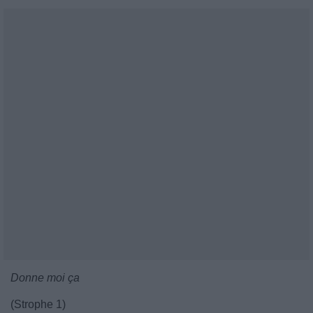
Donne moi ça
(Strophe 1)