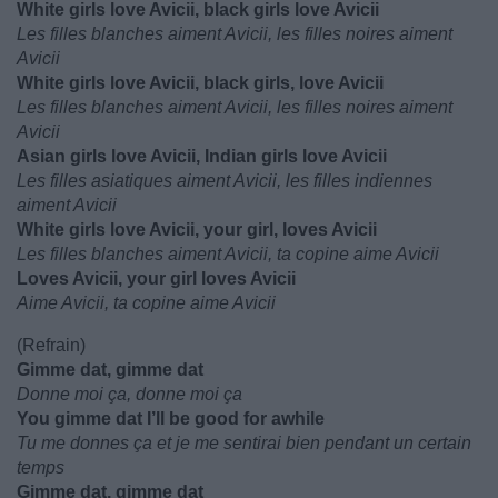
White girls love Avicii, black girls love Avicii
Les filles blanches aiment Avicii, les filles noires aiment
Avicii
White girls love Avicii, black girls, love Avicii
Les filles blanches aiment Avicii, les filles noires aiment
Avicii
Asian girls love Avicii, Indian girls love Avicii
Les filles asiatiques aiment Avicii, les filles indiennes
aiment Avicii
White girls love Avicii, your girl, loves Avicii
Les filles blanches aiment Avicii, ta copine aime Avicii
Loves Avicii, your girl loves Avicii
Aime Avicii, ta copine aime Avicii
(Refrain)
Gimme dat, gimme dat
Donne moi ça, donne moi ça
You gimme dat I’ll be good for awhile
Tu me donnes ça et je me sentirai bien pendant un certain
temps
Gimme dat, gimme dat