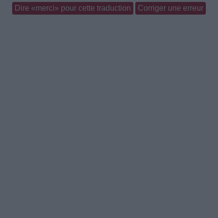
Dire «merci» pour cette traduction
Corriger une erreur