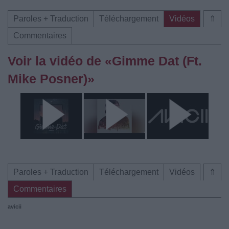
Paroles + Traduction
Téléchargement
Vidéos
⇑
Commentaires
Voir la vidéo de «Gimme Dat (Ft.
Mike Posner)»
Paroles + Traduction
Téléchargement
Vidéos
⇑
Commentaires
avicii