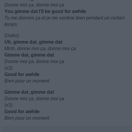
Donne moi ça, donne moi ça
You gimme dat I’ll be good for awhile
Tu me donnes ça et je me sentirai bien pendant un certain
temps
(Outro)
Uh, gimme dat, gimme dat
Mmh, donne moi ça, donne moi ça
Gimme dat, gimme dat
Donne moi ça, donne moi ça
(x3)
Good for awhile
Bien pour un moment
Gimme dat, gimme dat
Donne moi ça, donne moi ça
(x3)
Good for awhile
Bien pour un moment