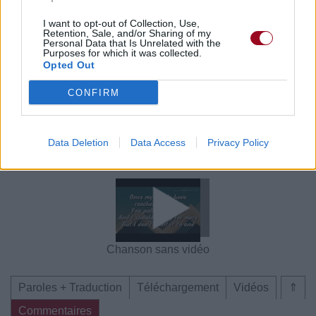
Paroles + Traduction
Téléchargement
Vidéos
⇑
I want to opt-out of Collection, Use,
Retention, Sale, and/or Sharing of my
Commentaires
Personal Data that Is Unrelated with the
Purposes for which it was collected.
Opted Out
Voir la vidéo de «Wave»
CONFIRM
Data Deletion
Data Access
Privacy Policy
Chanson sans vidéo
Chanson sans vidéo
Chanson sans vidéo
Paroles + Traduction
Téléchargement
Vidéos
⇑
Commentaires