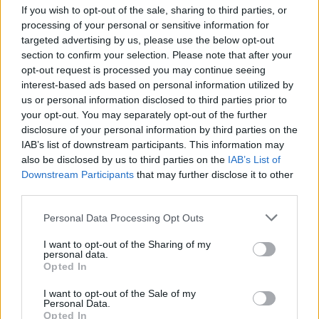
Albums :
TREAT MYSELF (Ed. Deluxe)
If you wish to opt-out of the sale, sharing to third parties, or
processing of your personal or sensitive information for
targeted advertising by us, please use the below opt-out
section to confirm your selection. Please note that after your
opt-out request is processed you may continue seeing
Paroles + Traduction
Téléchargement
Vidéos
⇑
interest-based ads based on personal information utilized by
Commentaires
us or personal information disclosed to third parties prior to
your opt-out. You may separately opt-out of the further
disclosure of your personal information by third parties on the
IAB’s list of downstream participants. This information may
also be disclosed by us to third parties on the
IAB’s List of
Pour prolonger le plaisir musical :
Downstream Participants
that may further disclose it to other
third parties.
Vous aimez chanter, apprenez la guitare chez
Télécharger légalement les MP3 sur
Personal Data Processing Opt Outs
Télécharger légalement les MP3 ou trouver le CD sur
I want to opt-out of the Sharing of my
personal data.
Trouver des vinyles et des CD sur
Opted In
Trouver un instrument de musique ou une partition au
meilleur prix sur
I want to opt-out of the Sale of my
Personal Data.
Opted In