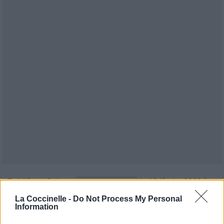
Publié par
Celesta
le 13 février 2020 à
15547
3
3
5
7h.
La Coccinelle -
Do Not Process My Personal
Information
Chanteurs :
Meghan Trainor