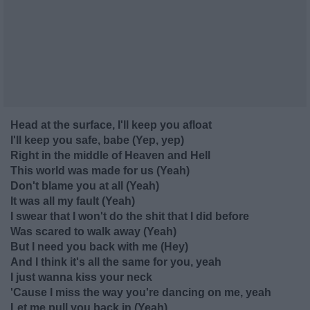
Head at the surface, I'll keep you afloat
I'll keep you safe, babe (Yep, yep)
Right in the middle of Heaven and Hell
This world was made for us (Yeah)
Don't blame you at all (Yeah)
It was all my fault (Yeah)
I swear that I won't do the shit that I did before
Was scared to walk away (Yeah)
But I need you back with me (Hey)
And I think it's all the same for you, yeah
I just wanna kiss your neck
'Cause I miss the way you're dancing on me, yeah
Let me pull you back in (Yeah)