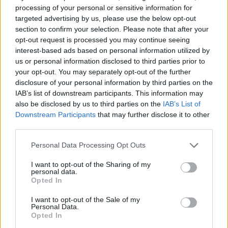
WHAT IT IS!! that I'm, goin through
processing of your personal or sensitive information for
CE QUE C'EST!! Ce que je traverse
targeted advertising by us, please use the below opt-out
WHEN IT IS!! that I'm, goin through it
section to confirm your selection. Please note that after your
QUAND C'EST!! Quand je traverse
opt-out request is processed you may continue seeing
You ain't gon let me get ahold of that thing, cause
interest-based ads based on personal information utilized by
us or personal information disclosed to third parties prior to
I'mma do it! (woo!)
your opt-out. You may separately opt-out of the further
Tu vas pas me laisser un bout de ce truc, parce que je vais
disclosure of your personal information by third parties on the
me le faire! (woo!)
IAB’s list of downstream participants. This information may
Pop, stop drop watch and roll niggas (uhh)
also be disclosed by us to third parties on the
IAB’s List of
Je les défonce, arrête, jette, observe et coince (uhh)
Downstream Participants
that may further disclose it to other
Hold niggas dog I can't control niggas! (c'mon!)
third parties.
Retiens tes clébards, je peux pas contrôler les miens! (vas-
y!)
Personal Data Processing Opt Outs
(Hook - repeat 2X)
I want to opt-out of the Sharing of my
personal data.
Opted In
I want to opt-out of the Sale of my
Personal Data.
Opted In