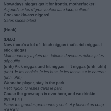
Nowadays niggas get it for frontin, motherfucker!
Aujourd'hui les n*gros veulent faire face, enflure!
Cocksuckin-ass niggas!
Sales suces-bites!
(Hook)
(DMX)
Now there's a lot of - bitch niggas that's rich niggas I
stick niggas
Maintenant il y a plein de - tafioles devenues riches je les
dépouille
(uhh) Pick niggas and hit niggas I lift niggas (uhh, uhh)
(uhh) Je les choisis, je les bute, je les laisse sur le carreau
(uhh, uhh)
Wannabe player, stay in the park
Petit rigolo, tu restes dans le parc
Cause the grownups is over here, and we drinkin
(WHAT?!)
Parce les grandes personnes y sont, et y boivent un coup
(QUOI?!)