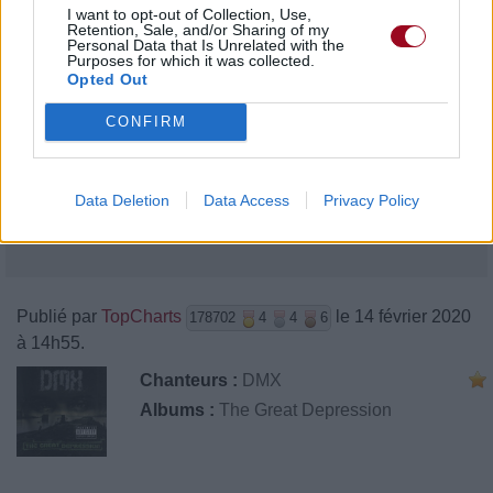
I want to opt-out of Collection, Use,
Retention, Sale, and/or Sharing of my
Personal Data that Is Unrelated with the
Purposes for which it was collected.
Opted Out
CONFIRM
Data Deletion
Data Access
Privacy Policy
Publié par
TopCharts
le 14 février 2020
178702
4
4
6
à 14h55.
Chanteurs :
DMX
Albums :
The Great Depression