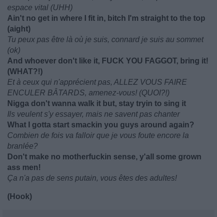
espace vital (UHH)
Ain't no get in where I fit in, bitch I'm straight to the top
(aight)
Tu peux pas être là où je suis, connard je suis au sommet
(ok)
And whoever don't like it, FUCK YOU FAGGOT, bring it!
(WHAT?!)
Et à ceux qui n'apprécient pas, ALLEZ VOUS FAIRE
ENCULER BÂTARDS, amenez-vous! (QUOI?!)
Nigga don't wanna walk it but, stay tryin to sing it
Ils veulent s'y essayer, mais ne savent pas chanter
What I gotta start smackin you guys around again?
Combien de fois va falloir que je vous foute encore la
branlée?
Don't make no motherfuckin sense, y'all some grown
ass men!
Ça n'a pas de sens putain, vous êtes des adultes!
(Hook)