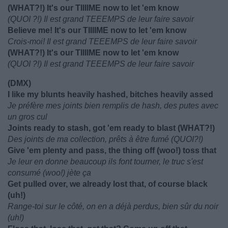
(WHAT?!) It's our TIIIIME now to let 'em know
(QUOI ?!) Il est grand TEEEMPS de leur faire savoir
Believe me! It's our TIIIIME now to let 'em know
Crois-moi! Il est grand TEEEMPS de leur faire savoir
(WHAT?!) It's our TIIIIME now to let 'em know
(QUOI ?!) Il est grand TEEEMPS de leur faire savoir
(DMX)
I like my blunts heavily hashed, bitches heavily assed
Je préfère mes joints bien remplis de hash, des putes avec
un gros cul
Joints ready to stash, got 'em ready to blast (WHAT?!)
Des joints de ma collection, prêts à être fumé (QUOI?!)
Give 'em plenty and pass, the thing off (woo!) toss that
Je leur en donne beaucoup ils font tourner, le truc s'est
consumé (woo!) jète ça
Get pulled over, we already lost that, of course black
(uh!)
Range-toi sur le côté, on en a déjà perdus, bien sûr du noir
(uh!)