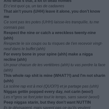
And what's that, a lot of dead homies
Et c'est quoi ça, un tas de cadavres
That ain't yours (UHH) leave it alone, you don't know
me
Ce sont pas tes potes (UHH) laisse-les tranquille, tu me
connais pas
Respect the nine or catch a wreckless twenty-nine
(ahh)
Respecte le six coups ou tu risques de t'en recevoir vingt-
neuf dans le buffet (ahh)
For every bone in your spine (ahh) make a nigga
recline (ahh)
Un pour chacun de tes vertèbres (ahh) tu vas perdre la face
(ahh)
This whole rap shit is mine (WHAT?!) and I'm not sharin
(uhh)
La scène rap est à moi (QUOI?!) et je partage pas (uhh)
Niggas gettin popped every day, not carin (woo!)
Les n*gros se font jeter tout le temps, sans savoir (woo!)
Peep niggas starin, but they don't want NUTTIN
Ils te dévisagent, mais savent pas ce qu'ils veulent