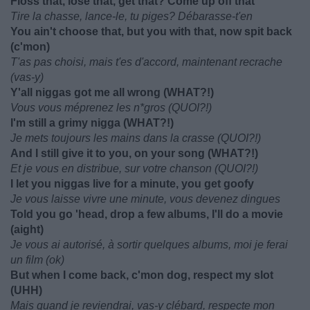
Floss that, lose that, get that? Come up off that
Tire la chasse, lance-le, tu piges? Débarasse-t'en
You ain't choose that, but you with that, now spit back
(c'mon)
T'as pas choisi, mais t'es d'accord, maintenant recrache
(vas-y)
Y'all niggas got me all wrong (WHAT?!)
Vous vous méprenez les n*gros (QUOI?!)
I'm still a grimy nigga (WHAT?!)
Je mets toujours les mains dans la crasse (QUOI?!)
And I still give it to you, on your song (WHAT?!)
Et je vous en distribue, sur votre chanson (QUOI?!)
I let you niggas live for a minute, you get goofy
Je vous laisse vivre une minute, vous devenez dingues
Told you go 'head, drop a few albums, I'll do a movie
(aight)
Je vous ai autorisé, à sortir quelques albums, moi je ferai
un film (ok)
But when I come back, c'mon dog, respect my slot
(UHH)
Mais quand je reviendrai, vas-y clébard, respecte mon