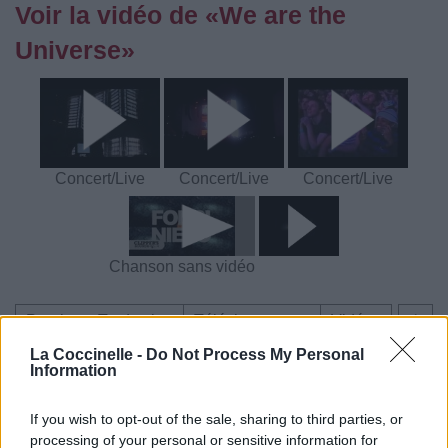
Voir la vidéo de «We are the
Universe»
Concert/Live
Concert/Live
Concert/Live
Chanson sans vidéo
Paroles + Traduction
Téléchargement
Vidéos
⇑
Commentaires
La Coccinelle -
Do Not Process My Personal
Information
Dire «merci» pour cette traduction
Corriger une erreur
If you wish to opt-out of the sale, sharing to third parties, or
processing of your personal or sensitive information for