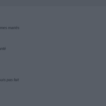
ommes mariés
anté
uis pas fait