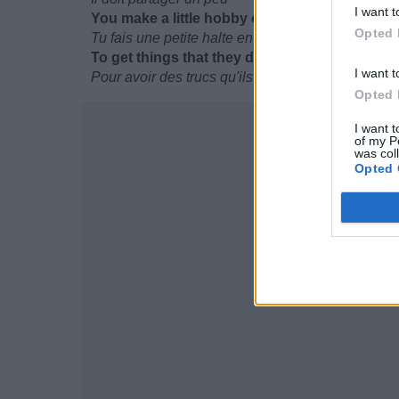
I want t
You make a little hobby out of going to the lo
Opted 
Tu fais une petite halte en allant dans le hall
To get things that they don't have
I want t
Pour avoir des trucs qu'ils n'ont pas
Opted 
I want t
of my P
was col
Opted 