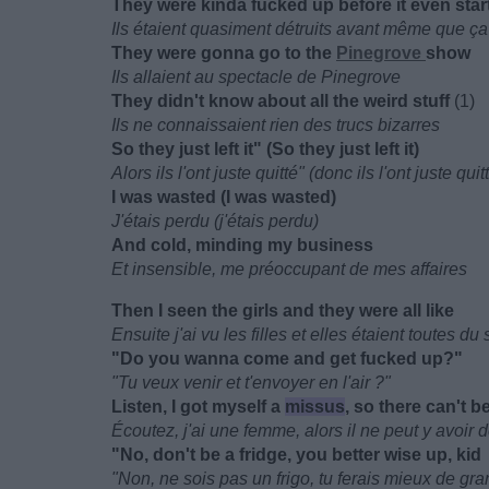
They were kinda fucked up before it even star
Ils étaient quasiment détruits avant même que ç
They were gonna go to the
Pinegrove
show
Ils allaient au spectacle de Pinegrove
They didn't know about all the weird stuff
(1)
Ils ne connaissaient rien des trucs bizarres
So they just left it" (So they just left it)
Alors ils l'ont juste quitté" (donc ils l'ont juste quit
I was wasted (I was wasted)
J'étais perdu (j'étais perdu)
And cold, minding my business
Et insensible, me préoccupant de mes affaires
Then I seen the girls and they were all like
Ensuite j'ai vu les filles et elles étaient toutes du 
"Do you wanna come and get fucked up?"
"Tu veux venir et t'envoyer en l'air ?"
Listen, I got myself a
missus
, so there can't b
Écoutez, j'ai une femme, alors il ne peut y avoir 
"No, don't be a fridge, you better wise up, kid
"Non, ne sois pas un frigo, tu ferais mieux de gra