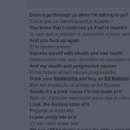
Does it go through ya when I'm talking to ya?
Est-ce que ça t'atteint quand je te parle ?
You know that I could sue ya if we're married
Tu sais que je pourrais te poursuivre si nous s
And you fuck up again
Et tu merdes encore
Impress myself with stealth and bad health
Impressionne-moi avec discrétion et mauvaise s
And my wealth and progressive causes
Et ma fortune et mes causes progressistes
Drink your
kombucha
and buy an
Ed Ruscha
Bois ton kombucha et achète un Ed Ruscha
Surely, it's a print 'cause I'm not made of it
Bien sûr, c'est une impression parce que je n'en s
Look, the fucking state of it
Regarde, le foutu état
I came pretty late to it
J'y suis venu assez tard
We can still be mates 'cause it's only a picture