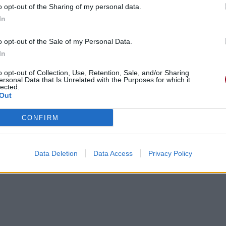
o opt-out of the Sharing of my personal data.
bby
(3)
In
o opt-out of the Sale of my Personal Data.
In
o opt-out of Collection, Use, Retention, Sale, and/or Sharing
ersonal Data that Is Unrelated with the Purposes for which it
lected.
Out
CONFIRM
Data Deletion
Data Access
Privacy Policy