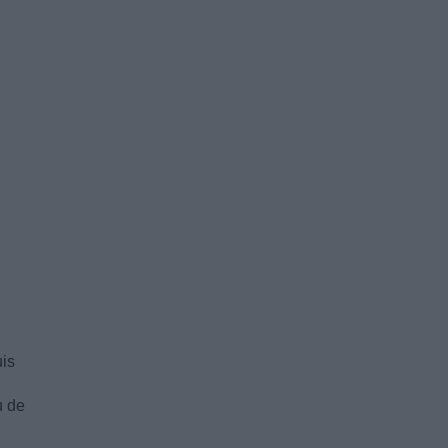
uis
u de