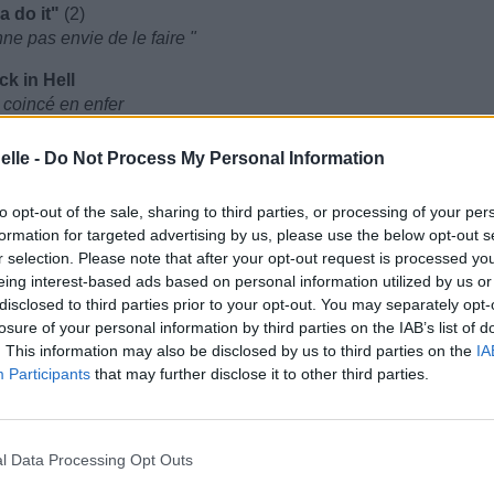
 do it"
(2)
ne pas envie de le faire "
ck in Hell
 coincé en enfer
le nommée Mel
elle -
Do Not Process My Personal Information
well
Matty aussi
to opt-out of the sale, sharing to third parties, or processing of your per
formation for targeted advertising by us, please use the below opt-out s
er
r selection. Please note that after your opt-out request is processed y
eing interest-based ads based on personal information utilized by us or
disclosed to third parties prior to your opt-out. You may separately opt-
our piss
losure of your personal information by third parties on the IAB’s list of
se
. This information may also be disclosed by us to third parties on the
IA
is?
Participants
that may further disclose it to other third parties.
u-dessus de tout ça ?
tel room
hier dans une chambre d'hôtel
l Data Processing Opt Outs