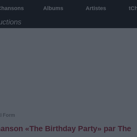
Chansons
Albums
Artistes
tC
uctions
al Form
chanson «The Birthday Party» par The