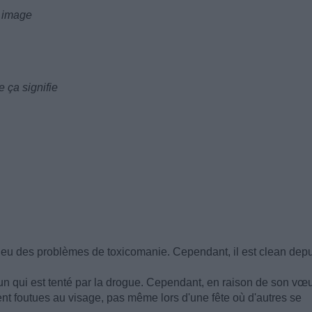
e image
 ça signifie
it eu des problèmes de toxicomanie. Cependant, il est clean dep
'un qui est tenté par la drogue. Cependant, en raison de son vœ
ient foutues au visage, pas même lors d'une fête où d'autres se