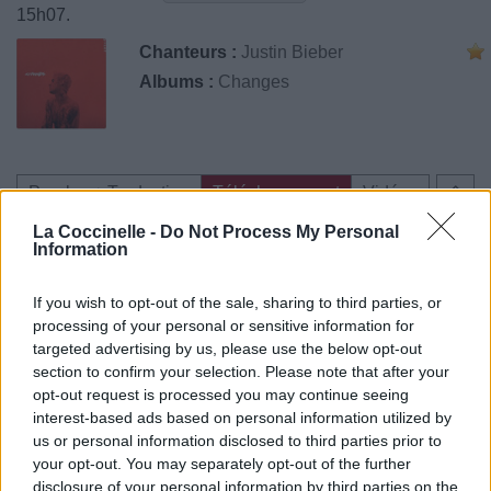
15h07.
Chanteurs :
Justin Bieber
Albums :
Changes
Paroles + Traduction
Téléchargement
Vidéos
⇑
Commentaires
La Coccinelle -
Do Not Process My Personal
Information
If you wish to opt-out of the sale, sharing to third parties, or
processing of your personal or sensitive information for
Pour prolonger le plaisir musical :
targeted advertising by us, please use the below opt-out
section to confirm your selection. Please note that after your
Vous aimez chanter, apprenez la guitare chez
opt-out request is processed you may continue seeing
Télécharger légalement les MP3 sur
interest-based ads based on personal information utilized by
Télécharger légalement les MP3 ou trouver le CD sur
us or personal information disclosed to third parties prior to
your opt-out. You may separately opt-out of the further
Trouver des vinyles et des CD sur
disclosure of your personal information by third parties on the