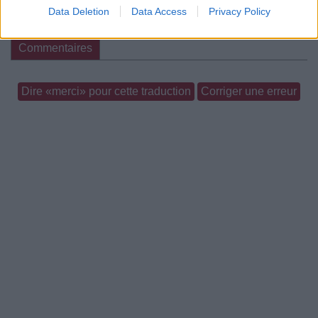
Data Deletion
Data Access
Privacy Policy
Paroles + Traduction
Téléchargement
Vidéos
⇑
Commentaires
Dire «merci» pour cette traduction
Corriger une erreur