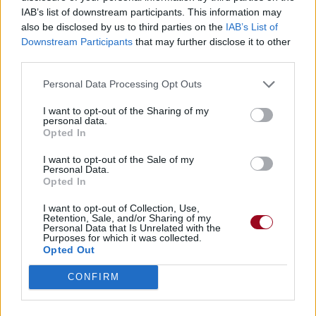
Trouver un instrument de musique ou une partition au
IAB’s list of downstream participants. This information may
meilleur prix sur
also be disclosed by us to third parties on the
IAB’s List of
Downstream Participants
that may further disclose it to other
third parties.
Paroles + Traduction
Téléchargement
Vidéos
⇑
Personal Data Processing Opt Outs
Commentaires
I want to opt-out of the Sharing of my
personal data.
Voir la vidéo de «All Around Me»
Opted In
I want to opt-out of the Sale of my
Personal Data.
Opted In
I want to opt-out of Collection, Use,
Retention, Sale, and/or Sharing of my
Chanson sans vidéo
Chanson sans vidéo
Personal Data that Is Unrelated with the
Purposes for which it was collected.
Opted Out
CONFIRM
Chanson sans vidéo
Concert/Live
Concert/Live