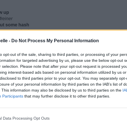
ow up
freiner
cut some hash
se taper du hash
hat
elle -
Do Not Process My Personal Information
to opt-out of the sale, sharing to third parties, or processing of your per
formation for targeted advertising by us, please use the below opt-out s
r selection. Please note that after your opt-out request is processed y
eing interest-based ads based on personal information utilized by us or
der me
disclosed to third parties prior to your opt-out. You may separately opt-
lent me tuer
losure of your personal information by third parties on the IAB’s list of
. This information may also be disclosed by us to third parties on the
IA
Participants
that may further disclose it to other third parties.
 that
'ils savent que
l Data Processing Opt Outs