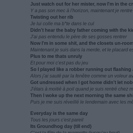
Just watch out for her mister, now I'm in the cr
Y a pas son mec à l'horizon, maintenant je rentre
Twisting out her rib
Je lui colle ma b*te dans le cul
Didn't hear the baby father coming with the ki
J'ai pas entendu le père de ses gosses rentrer
Now I'm in some shit, and the closets un-roo
Maintenant je suis dans la merde, et le placard e
Plus to me thats unruly
Et pour moi c'est pas du jeu
So I played like a robber running out flashing 
Alors j'ai sauté par la fenêtre comme un voleur av
Got undressed when I got home didn't let nob
J'étais à moitié à poil quand je suis rentré chez m
Then I woke up the next morning the same sh
Puis je me suis réveillé le lendemain avec les 
Everyday is the same day
Tous les jours c'est pareil
Its Groundhog day (till end)
C'est la fête de la marmotte (jusqu'au bout)