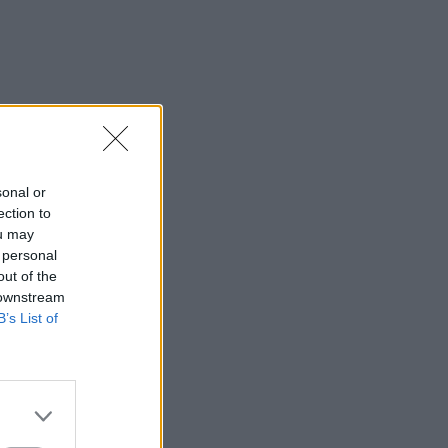
sonal or
ection to
ou may
 personal
out of the
 downstream
B’s List of