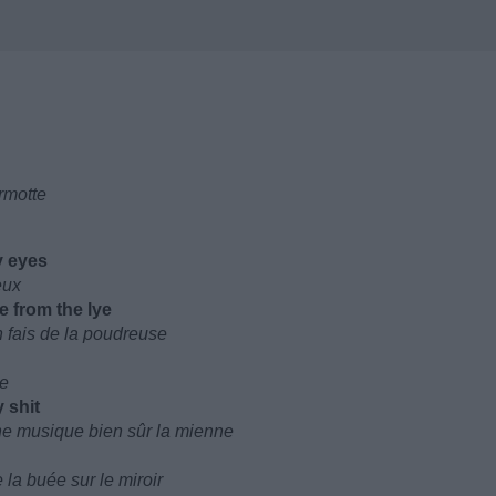
armotte
y eyes
eux
e from the lye
en fais de la poudreuse
le
 shit
ne musique bien sûr la mienne
e la buée sur le miroir