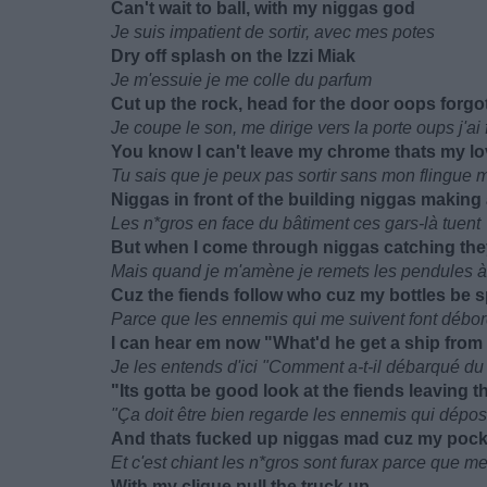
Can't wait to ball, with my niggas god
Je suis impatient de sortir, avec mes potes
Dry off splash on the Izzi Miak
Je m'essuie je me colle du parfum
Cut up the rock, head for the door oops forgo
Je coupe le son, me dirige vers la porte oups j'ai f
You know I can't leave my chrome thats my lo
Tu sais que je peux pas sortir sans mon flingue
Niggas in front of the building niggas making a
Les n*gros en face du bâtiment ces gars-là tuent
But when I come through niggas catching the
Mais quand je m'amène je remets les pendules à
Cuz the fiends follow who cuz my bottles be sp
Parce que les ennemis qui me suivent font débor
I can hear em now "What'd he get a ship from 
Je les entends d'ici "Comment a-t-il débarqué du
"Its gotta be good look at the fiends leaving t
"Ça doit être bien regarde les ennemis qui dépos
And thats fucked up niggas mad cuz my poc
Et c'est chiant les n*gros sont furax parce que m
With my clique pull the truck up