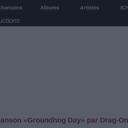
Chansons
Albums
Artistes
tC
uctions
 chanson «Groundhog Day» par Drag-O