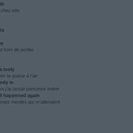
ib
 chez elle
ds
my
st hors de portée
a tooly
ec la queue à l'air
ody in
oi j'ai laissé personne entrer
it happened again
mêmes merdes qui m'attendent