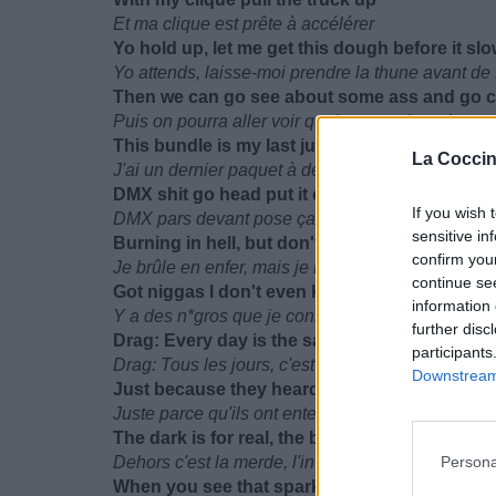
Et ma clique est prête à accélérer
Yo hold up, let me get this dough before it sl
Yo attends, laisse-moi prendre la thune avant de 
Then we can go see about some ass and go 
Puis on pourra aller voir quelques petits culs et 
This bundle is my last jump in the ride whats t
La Coccin
J'ai un dernier paquet à déposer c'est quoi ça
DMX shit go head put it on my shit
If you wish 
DMX pars devant pose ça sur mon truc
sensitive in
Burning in hell, but don't deserve to be
confirm you
Je brûle en enfer, mais je mérite pas d'y être
continue se
Got niggas I don't even know that wanna mur
information 
Y a des n*gros que je connais même pas qui veu
further disc
Drag: Every day is the same day
participants
Drag: Tous les jours, c'est pareil
Downstream 
Just because they heard of me and they know
Juste parce qu'ils ont entendu parler de moi et qu
The dark is for real, the bark is for real
Persona
Dehors c'est la merde, l'intimidation est là
When you see that spark it'll kill