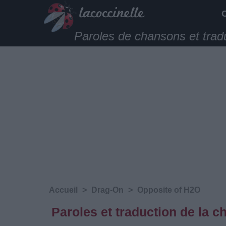
Paroles de chansons et trad
Accueil
>
Drag-On
>
Opposite of H2O
Paroles et traduction de la