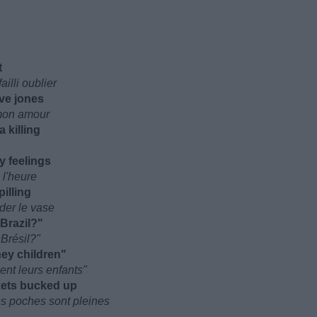
t
ailli oublier
ve jones
 mon amour
 killing
y feelings
 l'heure
illing
der le vase
Brazil?"
 Brésil?"
hey children"
ent leurs enfants"
kets bucked up
es poches sont pleines