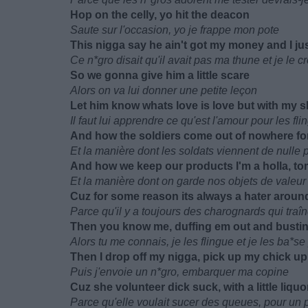
Hop on the celly, yo hit the deacon
Saute sur l'occasion, yo je frappe mon pote
This nigga say he ain't got my money and I jus
Ce n*gro disait qu'il avait pas ma thune et je le c
So we gonna give him a little scare
Alors on va lui donner une petite leçon
Let him know whats love is love but with my sl
Il faut lui apprendre ce qu'est l'amour pour les fl
And how the soldiers come out of nowhere for
Et la manière dont les soldats viennent de nulle p
And how we keep our products I'm a holla, t
Et la manière dont on garde nos objets de valeur
Cuz for some reason its always a hater aroun
Parce qu'il y a toujours des charognards qui traî
Then you know me, duffing em out and bust
Alors tu me connais, je les flingue et je les ba*se
Then I drop off my nigga, pick up my chick up
Puis j'envoie un n*gro, embarquer ma copine
Cuz she volunteer dick suck, with a little liquo
Parce qu'elle voulait sucer des queues, pour un p