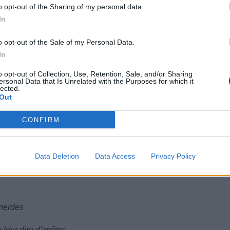
o opt-out of the Sharing of my personal data.
In
o opt-out of the Sale of my Personal Data.
In
k
o opt-out of Collection, Use, Retention, Sale, and/or Sharing
ersonal Data that Is Unrelated with the Purposes for which it
that claim they spit
lected.
os qui se la pètent
Out
 out
oudre, j'ai le flingue sorti
CONFIRM
mouth
ent de leurs bouches
Data Deletion
Data Access
Privacy Policy
mmerdes
leur dire d'arrêter