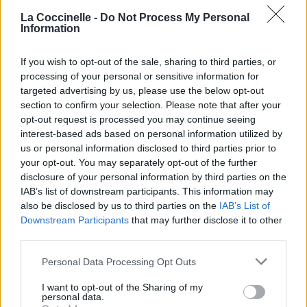
Push now Johnnie, push now Johnnie
La Coccinelle -
Do Not Process My Personal
Pousse Johnnie, Pousse Johnnie
Information
All the way to Glen Dessarry
Toutes voiles pour Glen Dessarry
If you wish to opt-out of the sale, sharing to third parties, or
Where the lass you married
processing of your personal or sensitive information for
Où tu as marié la fille
targeted advertising by us, please use the below opt-out
Waulks the wool with arms aweary
section to confirm your selection. Please note that after your
Enroule la laine avec tes bras imprudents
opt-out request is processed you may continue seeing
Push now Johnnie, push now Johnnie
interest-based ads based on personal information utilized by
Pousse Johnnie, pousse Johnnie
us or personal information disclosed to third parties prior to
'Round and 'round she goes now Johnnie
your opt-out. You may separately opt-out of the further
Autour et autour, elle s'en va désormais, Johnnie
disclosure of your personal information by third parties on the
IAB’s list of downstream participants. This information may
Johnnie took his his final rest
also be disclosed by us to third parties on the
IAB’s List of
Johnnie a pris son dernier repos
Downstream Participants
that may further disclose it to other
Three days just from Durness
third parties.
Juste trois jours à Durness
Personal Data Processing Opt Outs
Do another lap 'round the capstan Johnnie
Faisons un autre tour autour du cabestan Johnnie
I want to opt-out of the Sharing of my
'Round and 'round she goes
personal data.