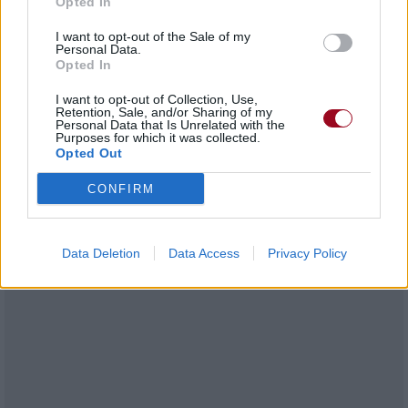
Autour et autour, elle s'en va
Opted In
In cerement enclosed
I want to opt-out of the Sale of my
Dans un linceul fermé
Personal Data.
And a stitch right through his nose
Opted In
Et un point de suture juste au travers de son nez
I want to opt-out of Collection, Use,
So do another lap 'round the capstan Johnnie
Retention, Sale, and/or Sharing of my
Alors faisons un autre tour autour du cabestan Johnnie
Personal Data that Is Unrelated with the
Purposes for which it was collected.
'Round and 'round she goes
Opted Out
Autour et autour, elle s'en va
CONFIRM
Data Deletion
Data Access
Privacy Policy