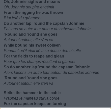
Oh, Johnnie sighs and moans
Oh, Johnnie soupire et gémit
From the rigging he was thrown
Il fut jeté du gréement
Do another lap 'round the capstan Johnnie
Faisons un autre tour autour du cabestan Johnnie
'Round and 'round she goes
Autour et autour, elle s'en va
While bound his sweet colleen
Pendant qu'il était lié à sa douce demoiselle
For the fields to reape and glean
Pour que les champs récoltent et glanent
So do another lap 'round the capstan Johnnie
Alors faisons un autre tour autour du cabestan Johnnie
'Round and 'round she goes
Autour et autour, elle s'en va
Strike the hammer to the cable
Frappez le marteau sur la corde
For the capstan keeps on turning
Car le cabestan continue de tourner