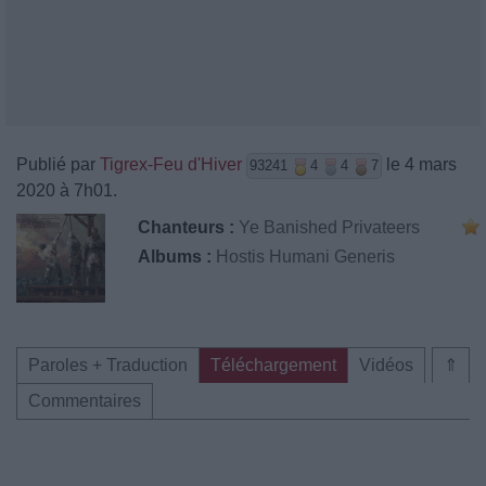
Publié par
Tigrex-Feu d'Hiver
le 4 mars
93241
4
4
7
2020 à 7h01.
Chanteurs :
Ye Banished Privateers
Albums :
Hostis Humani Generis
Paroles + Traduction
Téléchargement
Vidéos
⇑
Commentaires