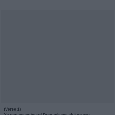
(Verse 1)
Yo you never heard Drag release shit on wax