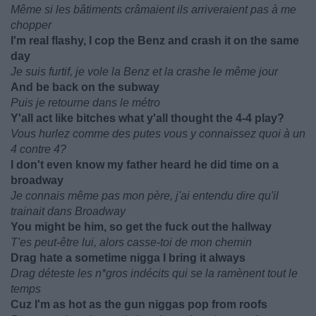
Même si les bâtiments crâmaient ils arriveraient pas à me
chopper
I'm real flashy, I cop the Benz and crash it on the same
day
Je suis furtif, je vole la Benz et la crashe le même jour
And be back on the subway
Puis je retourne dans le métro
Y'all act like bitches what y'all thought the 4-4 play?
Vous hurlez comme des putes vous y connaissez quoi à un
4 contre 4?
I don't even know my father heard he did time on a
broadway
Je connais même pas mon père, j'ai entendu dire qu'il
trainait dans Broadway
You might be him, so get the fuck out the hallway
T'es peut-être lui, alors casse-toi de mon chemin
Drag hate a sometime nigga I bring it always
Drag déteste les n*gros indécits qui se la ramènent tout le
temps
Cuz I'm as hot as the gun niggas pop from roofs