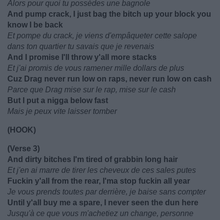
Alors pour quoi tu possèdes une bagnole
And pump crack, I just bag the bitch up your block you
know I be back
Et pompe du crack, je viens d'empâqueter cette salope
dans ton quartier tu savais que je revenais
And I promise I'll throw y'all more stacks
Et j'ai promis de vous ramener mille dollars de plus
Cuz Drag never run low on raps, never run low on cash
Parce que Drag mise sur le rap, mise sur le cash
But I put a nigga below fast
Mais je peux vite laisser tomber
(HOOK)
(Verse 3)
And dirty bitches I'm tired of grabbin long hair
Et j'en ai marre de tirer les cheveux de ces sales putes
Fuckin y'all from the rear, I'ma stop fuckin all year
Je vous prends toutes par derrière, je baise sans compter
Until y'all buy me a spare, I never seen the dun here
Jusqu'à ce que vous m'achetiez un change, personne