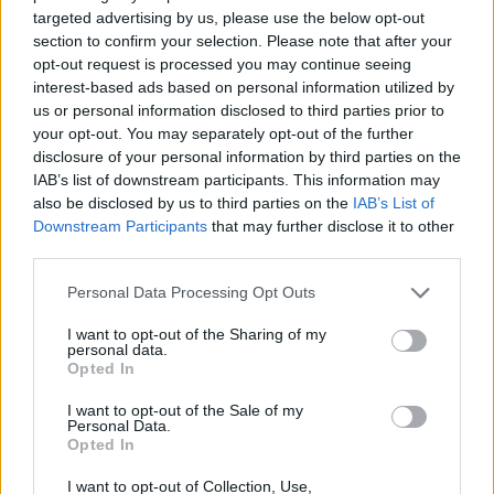
throat
targeted advertising by us, please use the below opt-out
Et percer mon épaule, pour lui en coller un direct dans sa
section to confirm your selection. Please note that after your
gorge
opt-out request is processed you may continue seeing
And make him choke up, blood all over, leave him by
interest-based ads based on personal information utilized by
his Rover
us or personal information disclosed to third parties prior to
Pour qu'il s'étouffe, pisse le sang, et crève dans sa Rover
your opt-out. You may separately opt-out of the further
I tie 20 niggas up and have enough rope
disclosure of your personal information by third parties on the
J'attache 20 n*gros et il me reste suffisamment de corde
IAB’s list of downstream participants. This information may
Won't stop tying til I get the leftover coke
also be disclosed by us to third parties on the
IAB’s List of
Je vais continuer d'attacher jusqu'à ce que je choppe la
Downstream Participants
that may further disclose it to other
coc'
third parties.
Cuz I circle your block like the cops
Parce que j'ai encerclé ton quartier comme les flics
Personal Data Processing Opt Outs
The only thing that I'ma do that they not is fire illegal
I want to opt-out of the Sharing of my
shots
personal data.
Le seul truc que je vais faire contrairement à eux c'est tirer
Opted In
des bastos illégalement
I want to opt-out of the Sale of my
Personal Data.
(HOOK)
Opted In
I want to opt-out of Collection, Use,