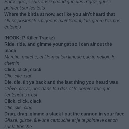
Parce que je suis aussi chaud que des n*gros qui se
pointent sur les toits
Where the birds at now, act like you ain't heard that
Où se postent les pigeons maintenant, fais genre t'as pas
entendu
(HOOK: P Killer Trackz)
Ride, ride, and gimme your gat so I can air out the
place
Marche, marche, et file-moi ton flingue que je nettoie le
chemin
Click, click, clack
Clic, clic, clac
Die, die, tilt ya back and the last thing you heard was
Crève, crève, une dans ton dos et le dernier truc que
t'entendras c'est
Click, click, clack
Clic, clic, clac
Drag, drag, gimme a stack I put the cannon in your face
Glisse, glisse, file-une cartouche et je te pointe le canon
sur ta tronche