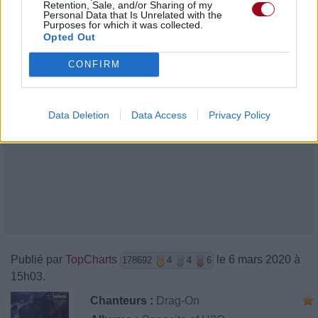
Retention, Sale, and/or Sharing of my
Personal Data that Is Unrelated with the
Purposes for which it was collected.
Opted Out
CONFIRM
Data Deletion
Data Access
Privacy Policy
Publié par
TopCharts
le 6 mars 2020 à
178692
4
4
6
15h03.
Chanteurs :
Drag-On