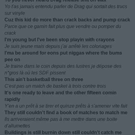
Yo t'as jamais entendu parler de Drag qui sortait des trucs
sur vinyle
Cuz this kid do more than crack backs and pump crack
Parce que ce gamin fait plus que vendre ou pomper du
crack
I'm young but I've been stop playin with crayons
Je suis jeune mais depuis j'ai arrêté les coloriages
I'ma be around for eons put niggas where the bums
pee on
Je traine dans le coin depuis des lustres je dépose des
n*gros là où les SDF pissent
This ain't basketball three on three
C'est pas un match de basket à trois contre trois
It's one ready to leave and the other fifteen comin
rapidly
Y'en a un prêt à se tirer et quinze prêts à s'amener vite fait
They still couldn't find a book of matches to match me
Ils arriveraient même pas à me mettre dans une boite
d'allumettes
Buildings is still burnin down still couldn't catch me