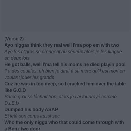
(Verse 2)
Ayo niggas think they real well I'ma pop em with two
Ayo les n*gros se prennent au sérieux alors je les flingue
en deux fois
He got balls, well I'ma tell his moms he died playin pool
Il a des couilles, eh bien je dirai à sa mère qu'il est mort en
voulant jouer les grands
Cuz he was in too deep, so I cracked him over the table
like G.O.D
Parce qu'il se lâchait trop, alors je l'ai foudroyé comme
D.I.E.U
Dumped his body ASAP
Et jeté son corps aussi sec
Who the only nigga who that could come through with
a Benz two door