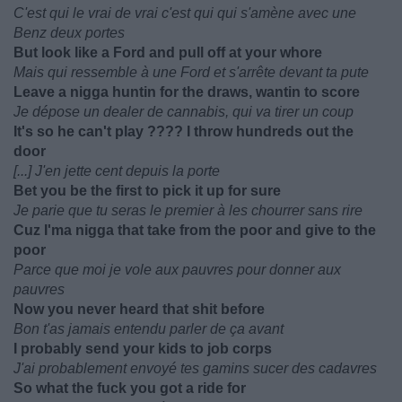
C'est qui le vrai de vrai c'est qui qui s'amène avec une
Benz deux portes
But look like a Ford and pull off at your whore
Mais qui ressemble à une Ford et s'arrête devant ta pute
Leave a nigga huntin for the draws, wantin to score
Je dépose un dealer de cannabis, qui va tirer un coup
It's so he can't play ???? I throw hundreds out the
door
[...] J'en jette cent depuis la porte
Bet you be the first to pick it up for sure
Je parie que tu seras le premier à les chourrer sans rire
Cuz I'ma nigga that take from the poor and give to the
poor
Parce que moi je vole aux pauvres pour donner aux
pauvres
Now you never heard that shit before
Bon t'as jamais entendu parler de ça avant
I probably send your kids to job corps
J'ai probablement envoyé tes gamins sucer des cadavres
So what the fuck you got a ride for