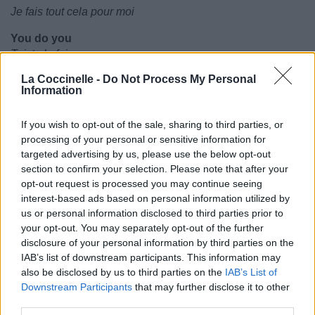
Je fais tout cela pour moi
You do you
Toi, tu le fais
And I do, I do me
La Coccinelle -
Do Not Process My Personal
Et moi, je le fais, je le fais
Information
You do you
Toi, tu le fais
If you wish to opt-out of the sale, sharing to third parties, or
And I do, I do me
processing of your personal or sensitive information for
Et moi, je le fais, je le fais
targeted advertising by us, please use the below opt-out
You do you
section to confirm your selection. Please note that after your
Toi, tu le fais
opt-out request is processed you may continue seeing
And I do, I do me
interest-based ads based on personal information utilized by
Et moi, je le fais, je le fais
us or personal information disclosed to third parties prior to
You do you
your opt-out. You may separately opt-out of the further
Toi, tu le fais
disclosure of your personal information by third parties on the
And I do, I do me
IAB’s list of downstream participants. This information may
Et moi, je le fais, je le fais
also be disclosed by us to third parties on the
IAB’s List of
Downstream Participants
that may further disclose it to other
third parties.