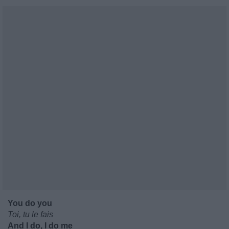
You do you
Toi, tu le fais
And I do, I do me