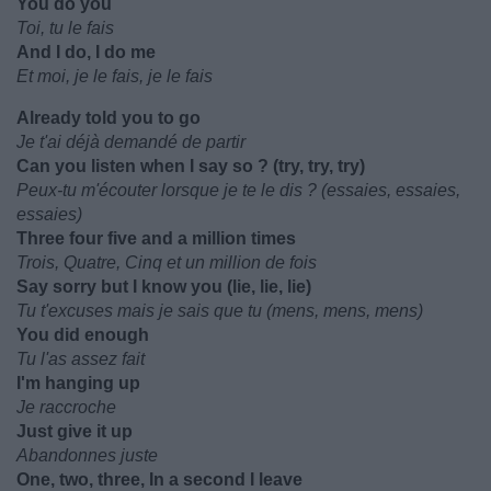
You do you
Toi, tu le fais
And I do, I do me
Et moi, je le fais, je le fais
Already told you to go
Je t'ai déjà demandé de partir
Can you listen when I say so ? (try, try, try)
Peux-tu m'écouter lorsque je te le dis ? (essaies, essaies,
essaies)
Three four five and a million times
Trois, Quatre, Cinq et un million de fois
Say sorry but I know you (lie, lie, lie)
Tu t'excuses mais je sais que tu (mens, mens, mens)
You did enough
Tu l'as assez fait
I'm hanging up
Je raccroche
Just give it up
Abandonnes juste
One, two, three, In a second I leave