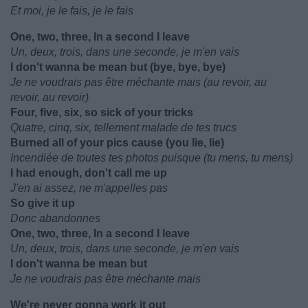
Et moi, je le fais, je le fais
One, two, three, In a second I leave
Un, deux, trois, dans une seconde, je m'en vais
I don't wanna be mean but (bye, bye, bye)
Je ne voudrais pas être méchante mais (au revoir, au
revoir, au revoir)
Four, five, six, so sick of your tricks
Quatre, cinq, six, tellement malade de tes trucs
Burned all of your pics cause (you lie, lie)
Incendiée de toutes tes photos puisque (tu mens, tu mens)
I had enough, don't call me up
J'en ai assez, ne m'appelles pas
So give it up
Donc abandonnes
One, two, three, In a second I leave
Un, deux, trois, dans une seconde, je m'en vais
I don't wanna be mean but
Je ne voudrais pas être méchante mais
We're never gonna work it out