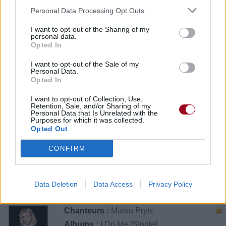
Personal Data Processing Opt Outs
I want to opt-out of the Sharing of my
personal data.
Opted In
I want to opt-out of the Sale of my
Personal Data.
Opted In
I want to opt-out of Collection, Use,
Retention, Sale, and/or Sharing of my
Personal Data that Is Unrelated with the
Purposes for which it was collected.
Opted Out
CONFIRM
Publié par
Camille MMIII
le 7 mars 2020
29556
5
5
7
Data Deletion
Data Access
Privacy Policy
à 14h46.
Chanteurs :
Malou Prytz
Albums :
I Do Me [Single]