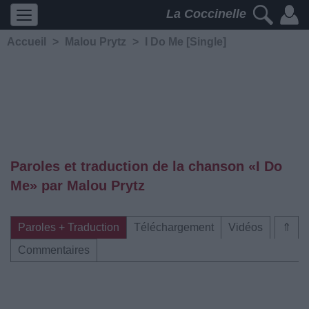
La Coccinelle
Accueil
>
Malou Prytz
>
I Do Me [Single]
Paroles et traduction de la chanson «I Do
Me» par Malou Prytz
Paroles + Traduction
Téléchargement
Vidéos
⇑
Commentaires