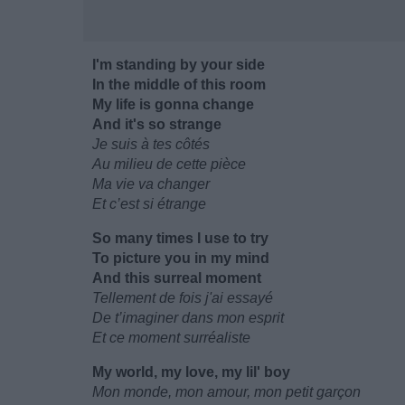
I'm standing by your side
In the middle of this room
My life is gonna change
And it's so strange
Je suis à tes côtés
Au milieu de cette pièce
Ma vie va changer
Et c’est si étrange
So many times I use to try
To picture you in my mind
And this surreal moment
Tellement de fois j'ai essayé
De t’imaginer dans mon esprit
Et ce moment surréaliste
My world, my love, my lil' boy
Mon monde, mon amour, mon petit garçon