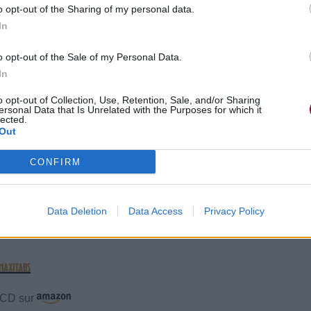
o opt-out of the Sharing of my personal data.
In
2020 à 14h04.
o opt-out of the Sale of my Personal Data.
In
o opt-out of Collection, Use, Retention, Sale, and/or Sharing
ersonal Data that Is Unrelated with the Purposes for which it
lected.
Out
CONFIRM
éos
Commentaires
Data Deletion
Data Access
Privacy Policy
e CD sur