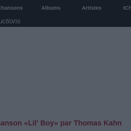
Chansons
Albums
Artistes
tC
uctions
chanson «Lil' Boy» par Thomas Kahn