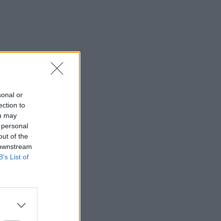
sonal or
ection to
ou may
 personal
out of the
 downstream
B’s List of