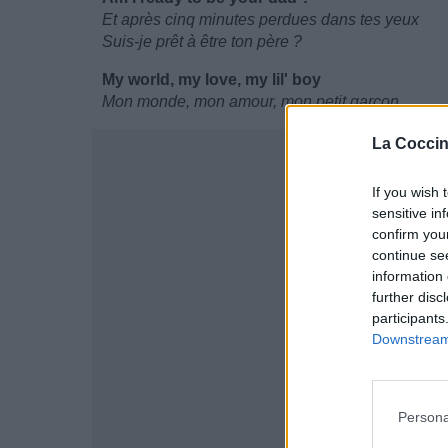
Et après cinq minutes perdues dans tes yeux
Suis-je prêt à être ton père ?
My world, my love, my lil' boy
Mon monde, mon amour, mon petit garçon
La Coccin
If you wish 
sensitive in
confirm you
continue se
information 
further disc
participants
Downstream 
Persona