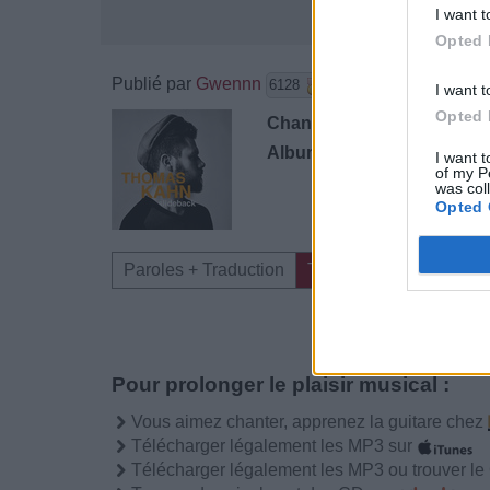
I want t
Opted 
Publié par
Gwennn
le 12 mars 
6128
2
3
6
I want t
Opted 
Chanteurs :
Thomas Kahn
Albums :
Slideback
I want t
of my P
was col
Opted 
Paroles + Traduction
Téléchargement
Vid
Pour prolonger le plaisir musical :
Vous aimez chanter, apprenez la guitare chez
Télécharger légalement les MP3 sur
Télécharger légalement les MP3 ou trouver l