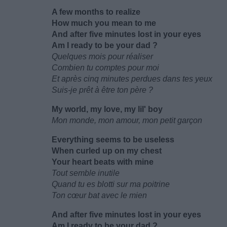
A few months to realize
How much you mean to me
And after five minutes lost in your eyes
Am I ready to be your dad ?
Quelques mois pour réaliser
Combien tu comptes pour moi
Et après cinq minutes perdues dans tes yeux
Suis-je prêt à être ton père ?
My world, my love, my lil' boy
Mon monde, mon amour, mon petit garçon
Everything seems to be useless
When curled up on my chest
Your heart beats with mine
Tout semble inutile
Quand tu es blotti sur ma poitrine
Ton cœur bat avec le mien
And after five minutes lost in your eyes
Am I ready to be your dad ?