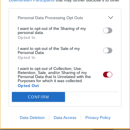
Downstream Participants
that may further disclose it to other
third parties.
Paroles + Traduction
Téléchargement
Vidéos
⇑
Personal Data Processing Opt Outs
Commentaires
I want to opt-out of the Sharing of my
personal data.
Opted In
I want to opt-out of the Sale of my
Personal Data.
Pour prolonger le plaisir musical :
Opted In
Vous aimez chanter, apprenez la guitare chez
I want to opt-out of Collection, Use,
Retention, Sale, and/or Sharing of my
Télécharger légalement les MP3 sur
Personal Data that Is Unrelated with the
Télécharger légalement les MP3 ou trouver le CD sur
Purposes for which it was collected.
Opted Out
Trouver des vinyles et des CD sur
CONFIRM
Trouver un instrument de musique ou une partition au
meilleur prix sur
Data Deletion
Data Access
Privacy Policy
Paroles + Traduction
Téléchargement
Vidéos
⇑