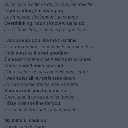
Tu es celle à côté de qui je veux me réveiller
Lights fading, I'm changing
Les lumières s'estompent, je change
Overthinking, I don't know what to do
Je réfléchis trop, je ne sais pas quoi faire
I wanna kiss you like the first time
Je veux t'embrasser comme la première fois
Hold you like it's not goodbye
T'enlacer comme si ce n'étais pas un adieu
Wish I hadn't been so cruel
J'aurais aimé ne pas avoir été aussi cruel
I wanna let all my defenses down
Je veux baisser toutes mes barrières
Scream until you hear me out
Crier jusqu'à ce que tu m'entendes
I'll lay it on the line for you
Je le coucherai sur le papier pour toi
My mind's made up
J'ai pris ma décision