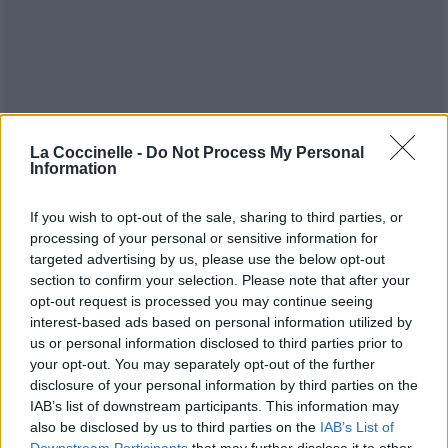
La Coccinelle -
Do Not Process My Personal
Information
If you wish to opt-out of the sale, sharing to third parties, or
processing of your personal or sensitive information for
targeted advertising by us, please use the below opt-out
section to confirm your selection. Please note that after your
opt-out request is processed you may continue seeing
interest-based ads based on personal information utilized by
Publié par
us or personal information disclosed to third parties prior to
riptie
le 14 mars 2020 à 8h12.
20216
3
3
5
your opt-out. You may separately opt-out of the further
Chanteurs :
Niall Horan
disclosure of your personal information by third parties on the
IAB’s list of downstream participants. This information may
Albums :
Heartbreak Weather
also be disclosed by us to third parties on the
IAB’s List of