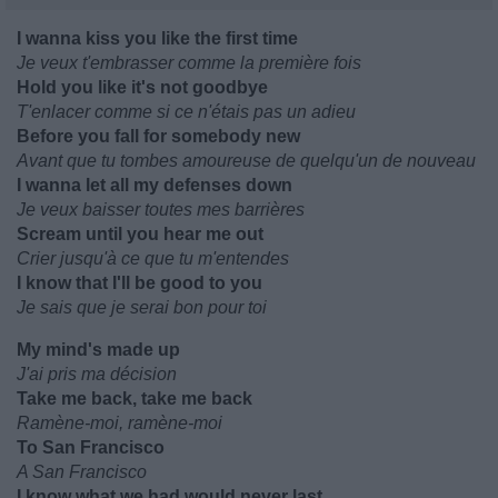
I wanna kiss you like the first time
Je veux t'embrasser comme la première fois
Hold you like it's not goodbye
T'enlacer comme si ce n'étais pas un adieu
Before you fall for somebody new
Avant que tu tombes amoureuse de quelqu'un de nouveau
I wanna let all my defenses down
Je veux baisser toutes mes barrières
Scream until you hear me out
Crier jusqu'à ce que tu m'entendes
I know that I'll be good to you
Je sais que je serai bon pour toi
My mind's made up
J'ai pris ma décision
Take me back, take me back
Ramène-moi, ramène-moi
To San Francisco
A San Francisco
I know what we had would never last