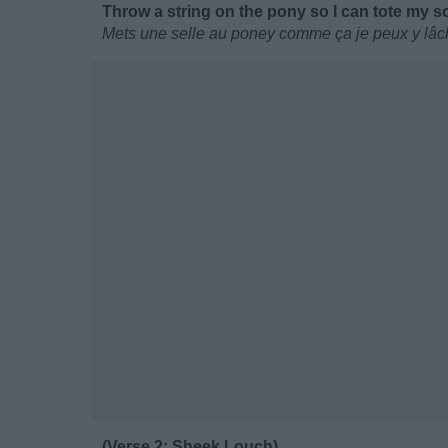
Throw a string on the pony so I can tote my 
Mets une selle au poney comme ça je peux y lâch
(Verse 2: Sheek Louch)