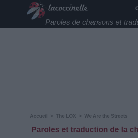
Paroles de chansons et trad
Accueil
>
The LOX
>
We Are the Streets
Paroles et traduction de la 