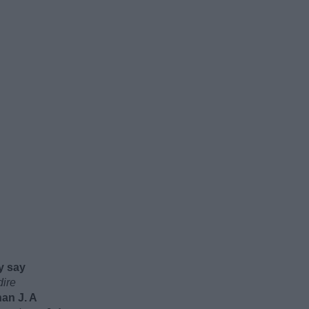
y say
dire
han J. A