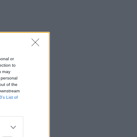
sonal or
ection to
ou may
 personal
out of the
 downstream
B’s List of