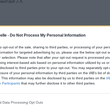
haud que J. A.
elle -
Do Not Process My Personal Information
to opt-out of the sale, sharing to third parties, or processing of your per
formation for targeted advertising by us, please use the below opt-out s
r selection. Please note that after your opt-out request is processed y
d bricks
eing interest-based ads based on personal information utilized by us or
des écoles
disclosed to third parties prior to your opt-out. You may separately opt-
e award show
losure of your personal information by third parties on the IAB’s list of
récompenses
. This information may also be disclosed by us to third parties on the
IA
Participants
that may further disclose it to other third parties.
l Data Processing Opt Outs
o