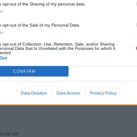
o opt-out of the Sharing of my personal data.
In
o opt-out of the Sale of my Personal Data.
In
pties
rucs vides
o opt-out of Collection, Use, Retention, Sale, and/or Sharing
ersonal Data that Is Unrelated with the Purposes for which it
lected.
Out
CONFIRM
of the movie
n du film
Data Deletion
Data Access
Privacy Policy
s
ns le cul