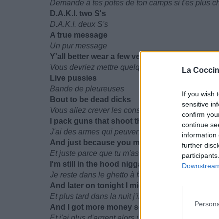
Demande à tes potes de ton camps si t'es plus c
D.A.K.I. two S's
D.A.K.I. deux S's
A true message
Un pur message
Y'all better wear a few vests
Vous devriez mettre quelques gilets
La Coccin
Live pussies
Bande de pleureuses
If you wish 
Bout to be dead dicks
sensitive in
Vous allez crever les cons
confirm you
I pack guns that shoot through schools the re
continue se
J'ai des armes qui peuvent transpercer les murs 
information 
And just because you mighta seen me on th
further disc
Et juste parce que tu m'as vu à l'émission des 
participants
I'm still in the hood nigga gettin raw dough
Downstream 
Je reste dans le ghetto à faire de la thune sale
And later on tonight I might be hittin your ho
Et plus tard dans la nuit j'irai culbuter ta pouf
Persona
And I got more money so I'm coppin more dr
Et j'ai plus d'argent alors j'en vole plus