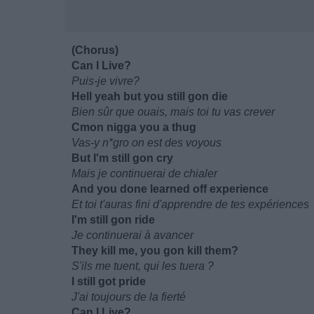
(Chorus)
Can I Live?
Puis-je vivre?
Hell yeah but you still gon die
Bien sûr que ouais, mais toi tu vas crever
Cmon nigga you a thug
Vas-y n*gro on est des voyous
But I'm still gon cry
Mais je continuerai de chialer
And you done learned off experience
Et toi t'auras fini d'apprendre de tes expériences
I'm still gon ride
Je continuerai à avancer
They kill me, you gon kill them?
S'ils me tuent, qui les tuera ?
I still got pride
J'ai toujours de la fierté
Can I Live?