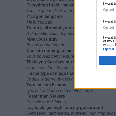
I want t
Everything I said I meant B
Opted 
Tout ce que je dis je le pense
Y'all gon tempt me
I want t
Me forcez pas
Opted 
To rob y'all spend your whole stash on my em
À dépouiller vous dépensez vos thunes sur mes t
I want t
Mwa yours truly
of my P
was col
Bisous cordialement
Opted 
Can't do nothing to me
Vous pouvez rien me faire
Think you Scarface but you ain't see the end 
Te te crois dans Scarface mais t'as jamais vu la fi
I'm the type of nigga that'll take 5 cakes
Je suis le genre de gars qui peut prendre 5 cake
Turn em into 5 acres
Que je transforme en 5 mètres carrez
Faster than 5 lakers
Plus vite que 5 lakers
Lay back, get high, tote my gun around
Repose-toi, défonce-toi, fourre-toi mon flingue da