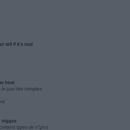
ell if it's real
be heat
a le jour des comptes
ent
e niggas
 certains types de n*gros