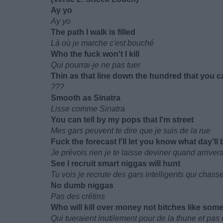
Ay yo
Ay yo
The path I walk is filled
Là où je marche c'est bouché
Who the fuck won't I kill
Qui pourrai-je ne pas tuer
Thin as that line down the hundred that you can t
???
Smooth as Sinatra
Lisse comme Sinatra
You can tell by my pops that I'm street
Mes gars peuvent te dire que je suis de la rue
Fuck the forecast I'll let you know what day'll 
Je prévois rien je te laisse deviner quand arriver
See I recruit smart niggas will hunt
Tu vois je recrute des gars intelligents qui chass
No dumb niggas
Pas des crétins
Who will kill over money not bitches like som
Qui tueraient inutilement pour de la thune et pas