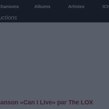
Chansons
Albums
Artistes
tC
uctions
chanson «Can I Live» par The LOX