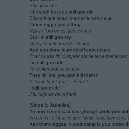
Puis-je vivre?
Hell yeah but you still gon die
Bien sûr que ouais, mais toi tu vas crever
Cmon nigga you a thug
Vas-y n*gro on est des voyous
But I'm still gon cry
Mais je continuerai de chialer
And you done learned off experience
Et toi t'auras fini d'apprendre de tes expériences
I'm still gon ride
Je continuerai à avancer
They kill me, you gon kill them?
S'ils me tuent, qui les tuera ?
I still got pride
J'ai toujours de la fierté
(Verse 1: Jadakiss)
Yo now I done said everything I could possibl
Yo bon j'ai dit tout ce que j'avais possiblement à 
Ask them niggas in your camp is you hotter t