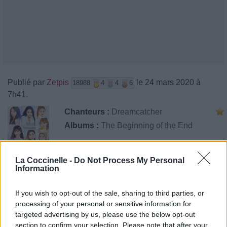
Publié par
Zetpis
le 24 mars 2020 à
18988
4
4
6
7h41.
Chanteurs :
Dreamcatcher
Albums :
The Beginning of the End
La Coccinelle -
Do Not Process My Personal
Information
Paroles + Traduction
Téléchargement
Vidéos
⇑
Commentaires
If you wish to opt-out of the sale, sharing to third parties, or
processing of your personal or sensitive information for
targeted advertising by us, please use the below opt-out
section to confirm your selection. Please note that after your