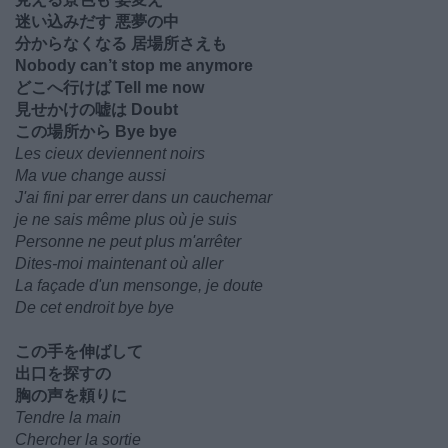
迷い込みだす 悪夢の中
分からなくなる 居場所さえも
Nobody can’t stop me anymore
どこへ行けば Tell me now
見せかけの嘘は Doubt
この場所から Bye bye
Les cieux deviennent noirs
Ma vue change aussi
J'ai fini par errer dans un cauchemar
je ne sais même plus où je suis
Personne ne peut plus m'arrêter
Dites-moi maintenant où aller
La façade d'un mensonge, je doute
De cet endroit bye bye
この手を伸ばして
出口を探すの
胸の声を頼りに
Tendre la main
Chercher la sortie