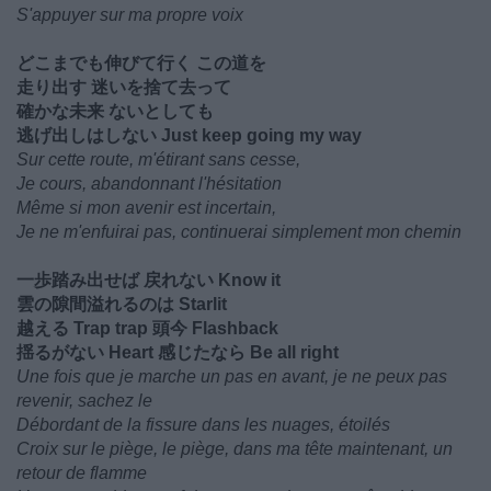
S'appuyer sur ma propre voix
どこまでも伸びて行く この道を
走り出す 迷いを捨て去って
確かな未来 ないとしても
逃げ出しはしない Just keep going my way
Sur cette route, m'étirant sans cesse,
Je cours, abandonnant l'hésitation
Même si mon avenir est incertain,
Je ne m'enfuirai pas, continuerai simplement mon chemin
一歩踏み出せば 戻れない Know it
雲の隙間溢れるのは Starlit
越える Trap trap 頭今 Flashback
揺るがない Heart 感じたなら Be all right
Une fois que je marche un pas en avant, je ne peux pas
revenir, sachez le
Débordant de la fissure dans les nuages, étoilés
Croix sur le piège, le piège, dans ma tête maintenant, un
retour de flamme