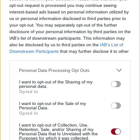
opt-out request is processed you may continue seeing
Pour prolonger le plaisir musical :
interest-based ads based on personal information utilized by
us or personal information disclosed to third parties prior to
Vous aimez chanter, apprenez la guitare chez
your opt-out. You may separately opt-out of the further
Télécharger légalement les MP3 sur
disclosure of your personal information by third parties on the
Télécharger légalement les MP3 ou trouver le CD sur
IAB’s list of downstream participants. This information may
also be disclosed by us to third parties on the
IAB’s List of
Trouver des vinyles et des CD sur
Downstream Participants
that may further disclose it to other
Trouver un instrument de musique ou une partition au
third parties.
meilleur prix sur
Personal Data Processing Opt Outs
I want to opt-out of the Sharing of my
Paroles + Traduction
Téléchargement
Vidéos
⇑
personal data.
Opted In
Commentaires
I want to opt-out of the Sale of my
Personal Data.
Voir la vidéo de «My Way - Kono
Opted In
Michi no Sakie -»
I want to opt-out of Collection, Use,
Retention, Sale, and/or Sharing of my
Personal Data that Is Unrelated with the
Purposes for which it was collected.