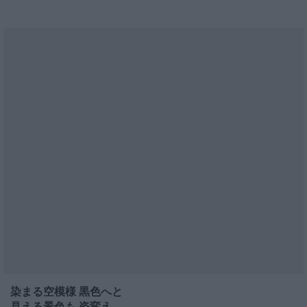
染まる空模様 黒色へと
見える景色も 姿変え