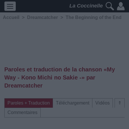
La Coccinelle
Accueil
>
Dreamcatcher
>
The Beginning of the End
Paroles et traduction de la chanson «My
Way - Kono Michi no Sakie -» par
Dreamcatcher
Paroles + Traduction
Téléchargement
Vidéos
⇑
Commentaires