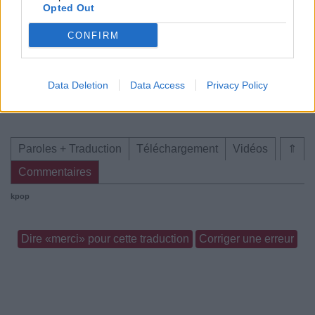
Opted Out
CONFIRM
Data Deletion
Data Access
Privacy Policy
Paroles + Traduction
Téléchargement
Vidéos
⇑
Commentaires
kpop
Dire «merci» pour cette traduction
Corriger une erreur