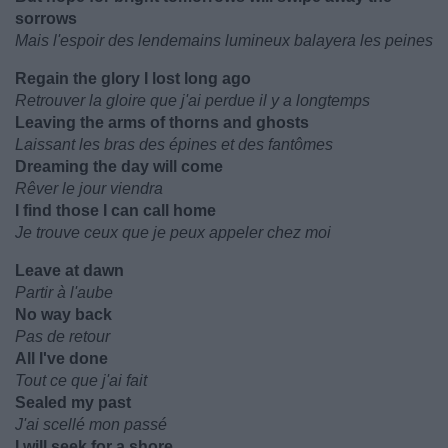
sorrows
Mais l'espoir des lendemains lumineux balayera les peines
Regain the glory I lost long ago
Retrouver la gloire que j'ai perdue il y a longtemps
Leaving the arms of thorns and ghosts
Laissant les bras des épines et des fantômes
Dreaming the day will come
Rêver le jour viendra
I find those I can call home
Je trouve ceux que je peux appeler chez moi
Leave at dawn
Partir à l'aube
No way back
Pas de retour
All I've done
Tout ce que j'ai fait
Sealed my past
J'ai scellé mon passé
I will seek for a shore