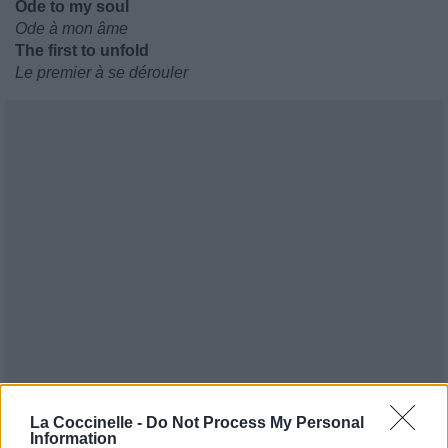
Ode to my soul
Ode à mon âme
The first to unfold
Le premier à se dérouler
La Coccinelle -
Do Not Process My Personal
Information