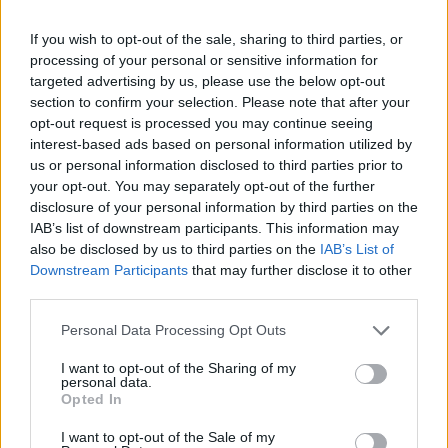
If you wish to opt-out of the sale, sharing to third parties, or
Publié par
Valere J
le 6 avril 2020 à
5328
2
2
4
processing of your personal or sensitive information for
14h19.
targeted advertising by us, please use the below opt-out
section to confirm your selection. Please note that after your
Chanteurs :
Visions Of Atlantis
opt-out request is processed you may continue seeing
Albums :
Wanderers
interest-based ads based on personal information utilized by
us or personal information disclosed to third parties prior to
your opt-out. You may separately opt-out of the further
disclosure of your personal information by third parties on the
IAB’s list of downstream participants. This information may
Paroles + Traduction
Téléchargement
Vidéos
⇑
also be disclosed by us to third parties on the
IAB’s List of
Commentaires
Downstream Participants
that may further disclose it to other
third parties.
Personal Data Processing Opt Outs
I want to opt-out of the Sharing of my
Pour prolonger le plaisir musical :
personal data.
Opted In
Vous aimez chanter, apprenez la guitare chez
Télécharger légalement les MP3 sur
I want to opt-out of the Sale of my