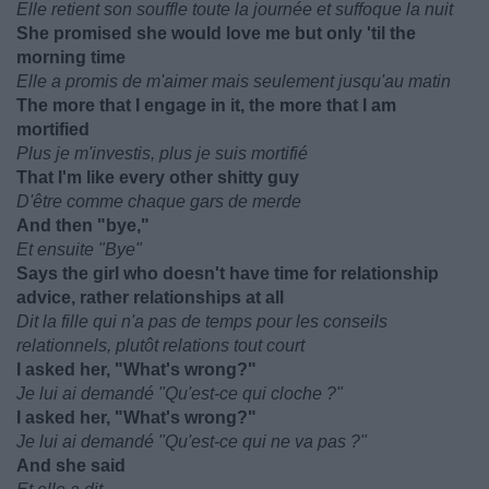
Elle retient son souffle toute la journée et suffoque la nuit
She promised she would love me but only 'til the
morning time
Elle a promis de m'aimer mais seulement jusqu'au matin
The more that I engage in it, the more that I am
mortified
Plus je m'investis, plus je suis mortifié
That I'm like every other shitty guy
D'être comme chaque gars de merde
And then "bye,"
Et ensuite "Bye"
Says the girl who doesn't have time for relationship
advice, rather relationships at all
Dit la fille qui n'a pas de temps pour les conseils
relationnels, plutôt relations tout court
I asked her, "What's wrong?"
Je lui ai demandé "Qu'est-ce qui cloche ?"
I asked her, "What's wrong?"
Je lui ai demandé "Qu'est-ce qui ne va pas ?"
And she said