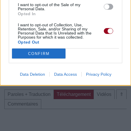
I want to opt-out of the Sale of my
Personal Data.
Opted In
I want to opt-out of Collection, Use,
Retention, Sale, and/or Sharing of my
Personal Data that Is Unrelated with the
Purposes for which it was collected.
Publié par
Visa
le 6 avril 2020 à
247834
5
5
7
Opted Out
17h17.
CONFIRM
Chanteurs :
Hobo Johnson
Albums :
The Rise of Hobo Johnson
Data Deletion
Data Access
Privacy Policy
Paroles + Traduction
Téléchargement
Vidéos
⇑
Commentaires