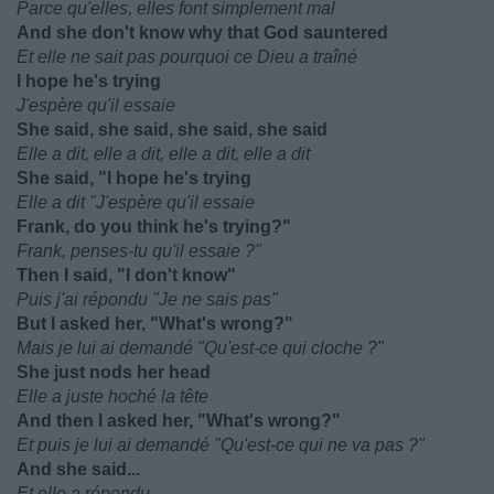
Parce qu'elles, elles font simplement mal
And she don't know why that God sauntered
Et elle ne sait pas pourquoi ce Dieu a traîné
I hope he's trying
J'espère qu'il essaie
She said, she said, she said, she said
Elle a dit, elle a dit, elle a dit, elle a dit
She said, "I hope he's trying
Elle a dit "J'espère qu'il essaie
Frank, do you think he's trying?"
Frank, penses-tu qu'il essaie ?"
Then I said, "I don't know"
Puis j'ai répondu "Je ne sais pas"
But I asked her, "What's wrong?"
Mais je lui ai demandé "Qu'est-ce qui cloche ?"
She just nods her head
Elle a juste hoché la tête
And then I asked her, "What's wrong?"
Et puis je lui ai demandé "Qu'est-ce qui ne va pas ?"
And she said...
Et elle a répondu...