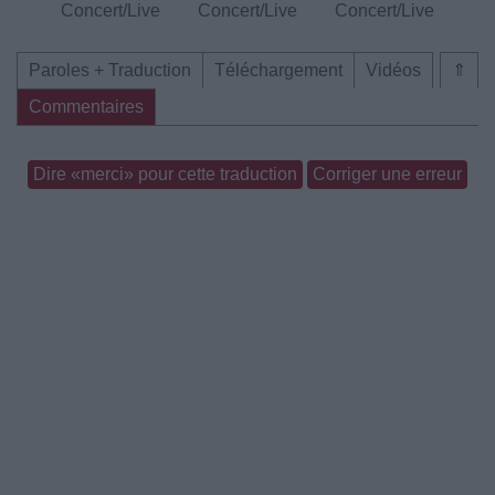
Concert/Live
Concert/Live
Concert/Live
Paroles + Traduction
Téléchargement
Vidéos
⇑
Commentaires
Dire «merci» pour cette traduction
Corriger une erreur