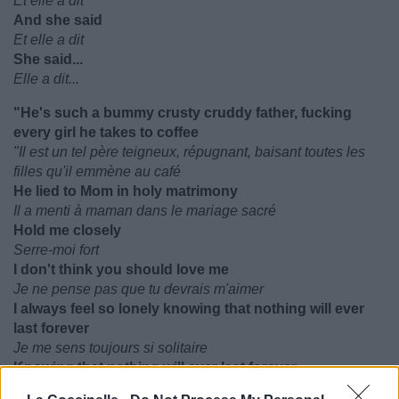
Et elle a dit
And she said
Et elle a dit
She said...
Elle a dit...
"He's such a bummy crusty cruddy father, fucking
every girl he takes to coffee
"Il est un tel père teigneux, répugnant, baisant toutes les
filles qu'il emmène au café
He lied to Mom in holy matrimony
Il a menti à maman dans le mariage sacré
Hold me closely
Serre-moi fort
I don't think you should love me
Je ne pense pas que tu devrais m'aimer
I always feel so lonely knowing that nothing will ever
last forever
Je me sens toujours si solitaire
Knowing that nothing will ever last forever
Sachant que rien ne durera jamais éternellement