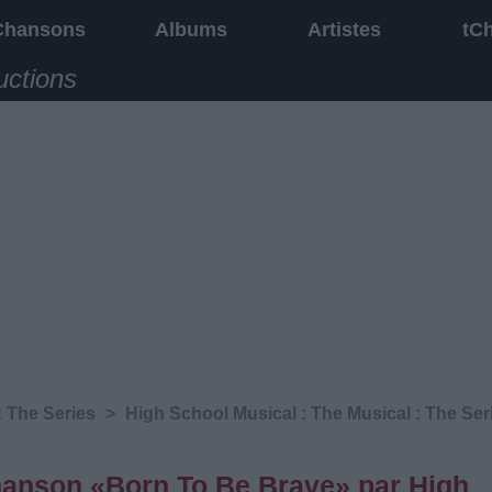
Chansons
Albums
Artistes
tC
uctions
: The Series
>
High School Musical : The Musical : The Ser
chanson «Born To Be Brave» par High