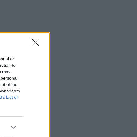
sonal or
ection to
ou may
 personal
out of the
 downstream
B’s List of