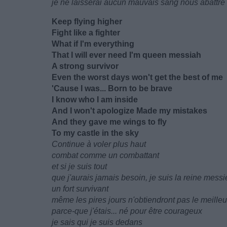
je ne laisserai aucun mauvais sang nous abattre
Keep flying higher
Fight like a fighter
What if I'm everything
That I will ever need I'm queen messiah
A strong survivor
Even the worst days won't get the best of me
'Cause I was... Born to be brave
I know who I am inside
And I won't apologize Made my mistakes
And they gave me wings to fly
To my castle in the sky
Continue à voler plus haut
combat comme un combattant
et si je suis tout
que j'aurais jamais besoin, je suis la reine messi
un fort survivant
même les pires jours n'obtiendront pas le meille
parce-que j'étais... né pour être courageux
je sais qui je suis dedans