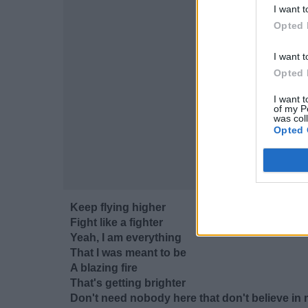
I want t
Opted 
I want t
Opted 
I want t
of my P
was col
Opted 
Keep flying higher
Fight like a fighter
Yeah, I am everything
That I was meant to be
A blazing fire
That's getting brighter
Don't need nobody here that don't believe in