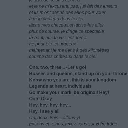
et je ne m'excuserai pas, j'ai fait des erreurs
et ils m'ont donné des ailes pour voler
à mon château dans le ciel
lâche mes cheveux et laisse-les aller
plus de course, je dirige ce spectacle
là-haut, oui, la vue est dorée
né pour être courageux
maintenant je me tiens à des kilomètres
comme des châteaux dans le ciel
One, two, three... -Let's go!
Bosses and queens, stand up on your throne
Know who you are, this is your kingdom
Legends at heart, individuals
Go make your mark, be original! Hey!
Ooh! Okay
Hey, hey, hey, hey...
Hey, I see y'all
Un, deux, trois... allons-y!
patrons et reines, levez-vous sur votre trône