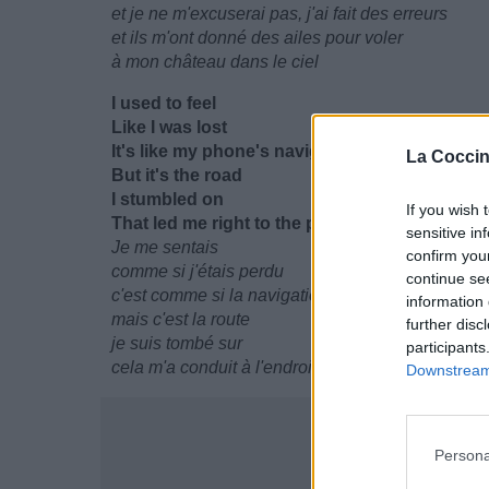
et je ne m'excuserai pas, j'ai fait des erreurs
et ils m'ont donné des ailes pour voler
à mon château dans le ciel
I used to feel
Like I was lost
It's like my phone's navigation was turned off
La Coccin
But it's the road
I stumbled on
If you wish 
That led me right to the place where I belong
sensitive in
Je me sentais
confirm you
comme si j'étais perdu
continue se
c'est comme si la navigation de mon téléphone ét
information 
mais c'est la route
further disc
je suis tombé sur
participants
cela m'a conduit à l'endroit ou j'appartiens
Downstream 
Persona