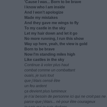
'Cause I was... Born to be brave
I know who I am inside
And I won't apologize
Made my mistakes
And they gave me wings to fly
To my castle in the sky
Let my hair down and let it go
No more running, I run this show
Way up here, yeah, the view is gold
Born to be brave
Now I'm standing miles high
Like castles in the sky
Continue à voler plus haut
combat comme un combattant
ouais, je suis tout
que j'étais censé être
un feu ardent
ça devient plus lumineux
je n'ai besoin de personne ici qui ne croit pas ne
parce-que j'étais... né pour être courageux
je sais qui je suis dedans