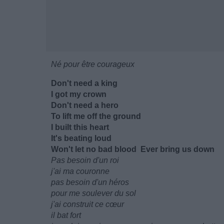
Né pour être courageux
Don't need a king
I got my crown
Don't need a hero
To lift me off the ground
I built this heart
It's beating loud
Won't let no bad blood Ever bring us down
Pas besoin d'un roi
j'ai ma couronne
pas besoin d'un héros
pour me soulever du sol
j'ai construit ce cœur
il bat fort