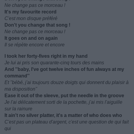
Ne change pas ce morceau !
It's my favourite record
C'est mon disque préféré
Don't you change that song !
Ne change pas ce morceau !
It goes on and on again
Il se répète encore et encore
I took her forty-fives right in my hand
Je lui ai pris son quarante-cinq tours des mains
And ''baby, I've got twelve inches of fun always at my
command''
Et ''bébé, j'ai toujours douze doigts qui donnent du plaisir à
ma disposition''
Ease it out of the sleeve, put the needle in the groove
Je l'ai délicatement sorti de la pochette, j'ai mis l'aiguille
sur la rainure
It ain't no silver platter, it's a matter of who does who
C'est pas un plateau d'argent, c'est une question de qui fait
qui