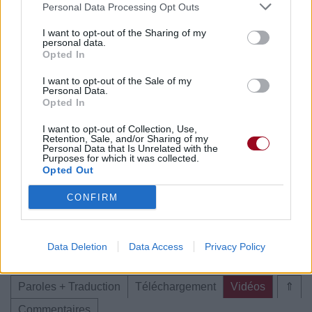
Personal Data Processing Opt Outs
Paroles + Traduction
Téléchargement
Vidéos
⇑
I want to opt-out of the Sharing of my
personal data.
Commentaires
Opted In
I want to opt-out of the Sale of my
Personal Data.
Opted In
Pour prolonger le plaisir musical :
I want to opt-out of Collection, Use,
Retention, Sale, and/or Sharing of my
Vous aimez chanter, apprenez la guitare chez
Personal Data that Is Unrelated with the
Purposes for which it was collected.
Télécharger légalement les MP3 sur
Opted Out
Télécharger légalement les MP3 ou trouver le CD sur
CONFIRM
Trouver des vinyles et des CD sur
Trouver un instrument de musique ou une partition au
meilleur prix sur
Data Deletion
Data Access
Privacy Policy
Paroles + Traduction
Téléchargement
Vidéos
⇑
Commentaires