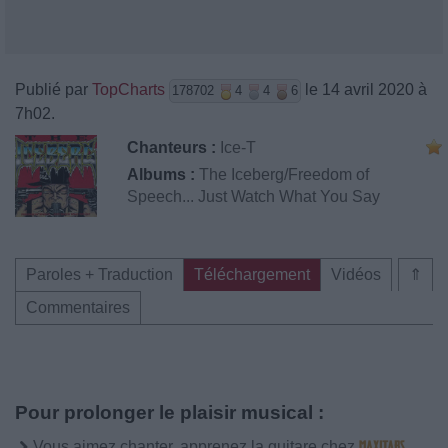
Publié par
TopCharts
le 14 avril 2020 à
178702
4
4
6
7h02.
Chanteurs :
Ice-T
Albums :
The Iceberg/Freedom of
Speech... Just Watch What You Say
Paroles + Traduction
Téléchargement
Vidéos
⇑
Commentaires
Pour prolonger le plaisir musical :
Vous aimez chanter, apprenez la guitare chez