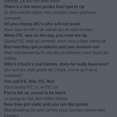
Attends, j'ai pas fini mon clash
There's a few more punks that I got to rip
Je dois encore régler mes comptes avec quelques
connards
All you chump MC's who sell out quick
Vous tous les MCs de merde qui se sont vendus
When P.E. was on the top, you rode the tip
Quand P.E. était au sommet, vous vous y êtes intéressé
But now they got problems and you suckers run
Mais maintenant qu'ils ont des problèmes, vous fuyez les
crétins
Who's Chuck's real friends, does he really have one?
Qui sont les vrais potes de Chuck, est-ce qu'il en a
vraiment?
You yell P.E. this, P.E. that
Vous hurlez P.E. ci, et P.E. ça
Fist in the air, proud to be black
Le poing en l'air, fiers d'être blacks
Now they got static and you run like punks
Maintenant qu'ils sont cernés vous courrez comme des
lopettes