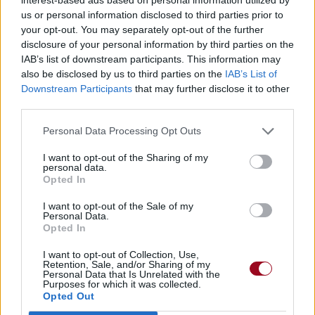
They're gonna laugh, while we all die
us or personal information disclosed to third parties prior to
Ils ne cesseront de rire, pendant qu'on meurt
your opt-out. You may separately opt-out of the further
Sittin up there thinkin you're makin that money
disclosure of your personal information by third parties on the
IAB’s list of downstream participants. This information may
Tu t’assois ici à penser que tu fais de la thune
also be disclosed by us to third parties on the
IAB’s List of
Hustlin and all that, you're killin your brothers
Downstream Participants
that may further disclose it to other
Dealer et tout ça, tu ne fais que tuer tes frères
third parties.
YouknowhatI'msayin? You just stupid, straight up
stupid
Personal Data Processing Opt Outs
T'voisc'quej'veuxdire? T'es qu'un connard, un vrai connard
Puttin dope into your body - c'mon,
I want to opt-out of the Sharing of my
personal data.
youknowhatI'msayin?
Opted In
Qui se colle de la drogue dans le cul - vas-y
t'voisc'quej'veuxdire?
I want to opt-out of the Sale of my
You gotta get somethin goin out there
Personal Data.
Opted In
Va donc faire quelque chose de ta vie
Get some brains, youknowhatI'msayin?
I want to opt-out of Collection, Use,
Va apprendre des trucs, t'voisc'quej'veuxdire?
Retention, Sale, and/or Sharing of my
Personal Data that Is Unrelated with the
We are just playin ourselves cold out of the pocket
Purposes for which it was collected.
On se trahit les uns les autres juste pour de la monnaie
Opted Out