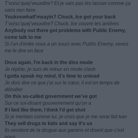
T'voisc'quej'veuxdire? Et je vais pas les laisser comme ça
sans rien faire
YouknowhatI'msayin? Chuck, Ice got your back
T'voisc'quej'veuxdire? Chuck, Ice couvre tes arrières
Anybody out there got problems with Public Enemy,
come talk to me
Si l'un d'entre vous a un souci avec Public Enemy, venez
me le dire en face
Once again, I'm back in the diss mode
Je répète, je suis de retour en mode clash
I gotta speak my mind, it's time to unload
Je dois dire ce que j'ai sur le cœur, il est en temps de
déballer
On this so-called government we've got
Sur ce soi-disant gouvernement qu'on a
If I lied like them, I think I'd get shot
Si je mentais comme lui, je crois que je me serai fait tuer
They sell drugs to kids and say it's us
Ils vendent de la drogue aux gamins et disent que c'est
nous