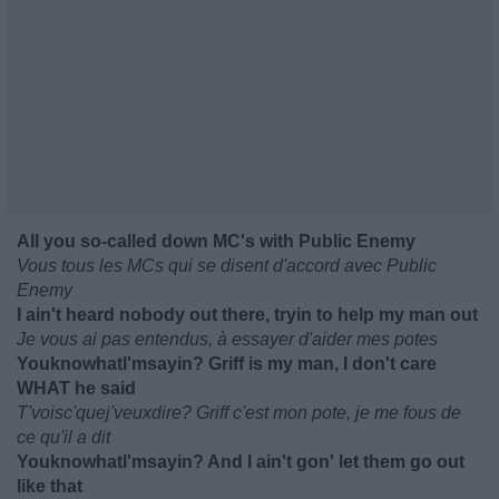
All you so-called down MC's with Public Enemy
Vous tous les MCs qui se disent d'accord avec Public
Enemy
I ain't heard nobody out there, tryin to help my man out
Je vous ai pas entendus, à essayer d'aider mes potes
YouknowhatI'msayin? Griff is my man, I don't care
WHAT he said
T'voisc'quej'veuxdire? Griff c'est mon pote, je me fous de
ce qu'il a dit
YouknowhatI'msayin? And I ain't gon' let them go out
like that