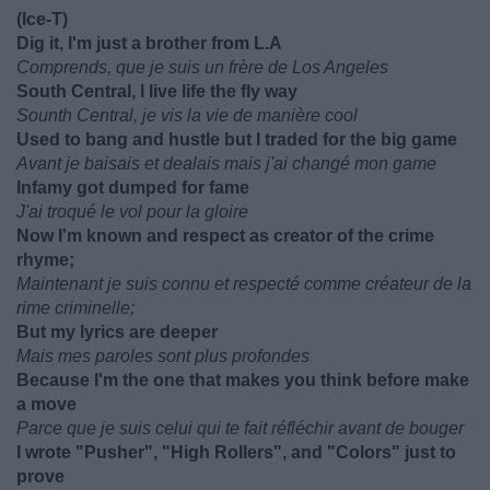
(Ice-T)
Dig it, I'm just a brother from L.A
Comprends, que je suis un frère de Los Angeles
South Central, I live life the fly way
Sounth Central, je vis la vie de manière cool
Used to bang and hustle but I traded for the big game
Avant je baisais et dealais mais j'ai changé mon game
Infamy got dumped for fame
J'ai troqué le vol pour la gloire
Now I'm known and respect as creator of the crime
rhyme;
Maintenant je suis connu et respecté comme créateur de la
rime criminelle;
But my lyrics are deeper
Mais mes paroles sont plus profondes
Because I'm the one that makes you think before make
a move
Parce que je suis celui qui te fait réfléchir avant de bouger
I wrote "Pusher", "High Rollers", and "Colors" just to
prove