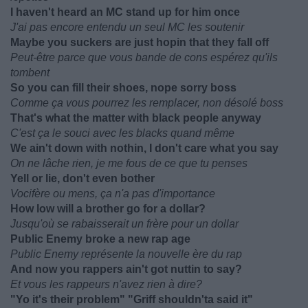
I haven't heard an MC stand up for him once
J'ai pas encore entendu un seul MC les soutenir
Maybe you suckers are just hopin that they fall off
Peut-être parce que vous bande de cons espérez qu'ils
tombent
So you can fill their shoes, nope sorry boss
Comme ça vous pourrez les remplacer, non désolé boss
That's what the matter with black people anyway
C'est ça le souci avec les blacks quand même
We ain't down with nothin, I don't care what you say
On ne lâche rien, je me fous de ce que tu penses
Yell or lie, don't even bother
Vocifère ou mens, ça n'a pas d'importance
How low will a brother go for a dollar?
Jusqu'où se rabaisserait un frère pour un dollar
Public Enemy broke a new rap age
Public Enemy représente la nouvelle ère du rap
And now you rappers ain't got nuttin to say?
Et vous les rappeurs n'avez rien à dire?
"Yo it's their problem" "Griff shouldn'ta said it"