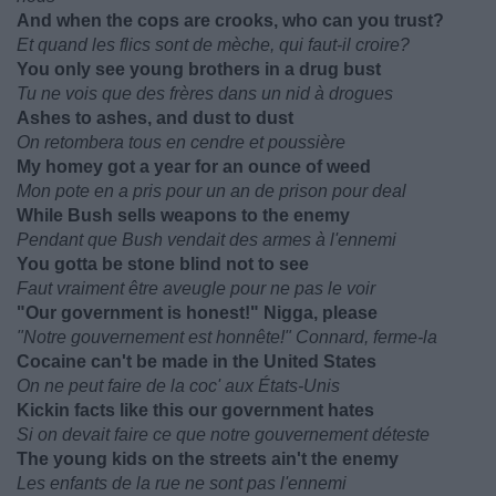
And when the cops are crooks, who can you trust?
Et quand les flics sont de mèche, qui faut-il croire?
You only see young brothers in a drug bust
Tu ne vois que des frères dans un nid à drogues
Ashes to ashes, and dust to dust
On retombera tous en cendre et poussière
My homey got a year for an ounce of weed
Mon pote en a pris pour un an de prison pour deal
While Bush sells weapons to the enemy
Pendant que Bush vendait des armes à l'ennemi
You gotta be stone blind not to see
Faut vraiment être aveugle pour ne pas le voir
"Our government is honest!" Nigga, please
"Notre gouvernement est honnête!" Connard, ferme-la
Cocaine can't be made in the United States
On ne peut faire de la coc' aux États-Unis
Kickin facts like this our government hates
Si on devait faire ce que notre gouvernement déteste
The young kids on the streets ain't the enemy
Les enfants de la rue ne sont pas l'ennemi