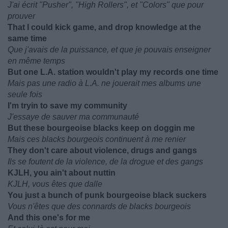
J'ai écrit "Pusher", "High Rollers", et "Colors" que pour
prouver
That I could kick game, and drop knowledge at the
same time
Que j'avais de la puissance, et que je pouvais enseigner
en même temps
But one L.A. station wouldn't play my records one time
Mais pas une radio à L.A. ne jouerait mes albums une
seule fois
I'm tryin to save my community
J'essaye de sauver ma communauté
But these bourgeoise blacks keep on doggin me
Mais ces blacks bourgeois continuent à me renier
They don't care about violence, drugs and gangs
Ils se foutent de la violence, de la drogue et des gangs
KJLH, you ain't about nuttin
KJLH, vous êtes que dalle
You just a bunch of punk bourgeoise black suckers
Vous n'êtes que des connards de blacks bourgeois
And this one's for me