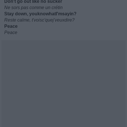
Don't go out like no sucker
Ne sors pas comme un crétin
Stay down, youknowhatI'msayin?
Reste calme, t'voisc'quej'veuxdire?
Peace
Peace