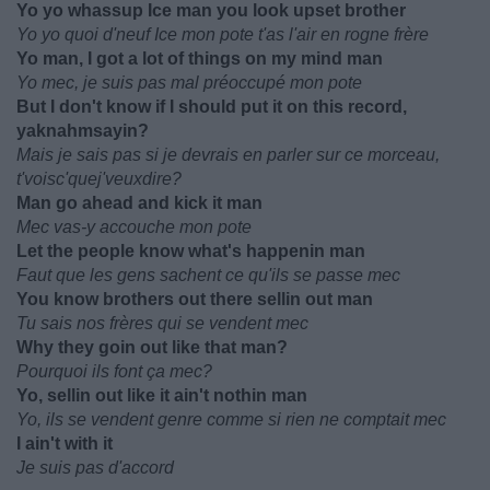
Yo yo whassup Ice man you look upset brother
Yo yo quoi d'neuf Ice mon pote t'as l'air en rogne frère
Yo man, I got a lot of things on my mind man
Yo mec, je suis pas mal préoccupé mon pote
But I don't know if I should put it on this record,
yaknahmsayin?
Mais je sais pas si je devrais en parler sur ce morceau,
t'voisc'quej'veuxdire?
Man go ahead and kick it man
Mec vas-y accouche mon pote
Let the people know what's happenin man
Faut que les gens sachent ce qu'ils se passe mec
You know brothers out there sellin out man
Tu sais nos frères qui se vendent mec
Why they goin out like that man?
Pourquoi ils font ça mec?
Yo, sellin out like it ain't nothin man
Yo, ils se vendent genre comme si rien ne comptait mec
I ain't with it
Je suis pas d'accord