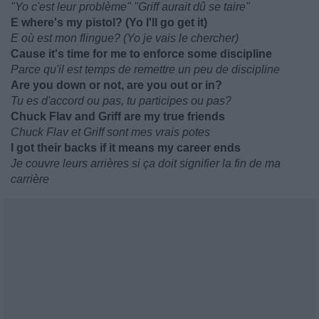
"Yo c'est leur problème" "Griff aurait dû se taire"
E where's my pistol? (Yo I'll go get it)
E où est mon flingue? (Yo je vais le chercher)
Cause it's time for me to enforce some discipline
Parce qu'il est temps de remettre un peu de discipline
Are you down or not, are you out or in?
Tu es d'accord ou pas, tu participes ou pas?
Chuck Flav and Griff are my true friends
Chuck Flav et Griff sont mes vrais potes
I got their backs if it means my career ends
Je couvre leurs arrières si ça doit signifier la fin de ma
carrière