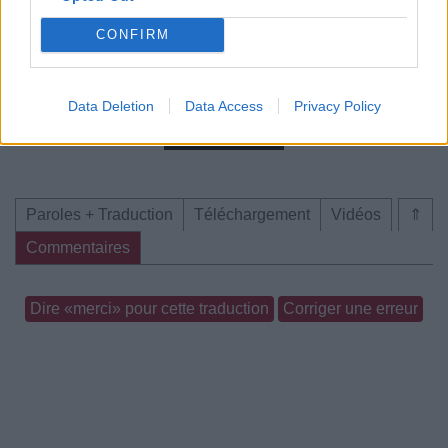
Version)»
CONFIRM
Data Deletion
Data Access
Privacy Policy
Paroles + Traduction
Téléchargement
Vidéos
⇑
Commentaires
Dire «merci» pour cette traduction
Corriger une erreur