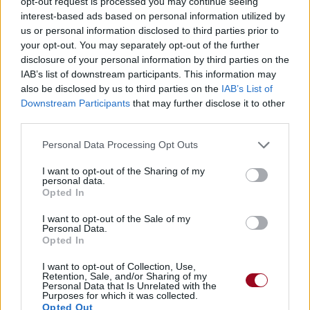
opt-out request is processed you may continue seeing
interest-based ads based on personal information utilized by
Commentaires
us or personal information disclosed to third parties prior to
your opt-out. You may separately opt-out of the further
disclosure of your personal information by third parties on the
IAB’s list of downstream participants. This information may
Pour prolonger le plaisir musical :
also be disclosed by us to third parties on the
IAB’s List of
Downstream Participants
that may further disclose it to other
Vous aimez chanter, apprenez la guitare chez
third parties.
Télécharger légalement les MP3 sur
Télécharger légalement les MP3 ou trouver le CD sur
Personal Data Processing Opt Outs
I want to opt-out of the Sharing of my
Trouver des vinyles et des CD sur
personal data.
Trouver un instrument de musique ou une partition au
Opted In
meilleur prix sur
I want to opt-out of the Sale of my
Personal Data.
Opted In
Paroles + Traduction
Téléchargement
Vidéos
⇑
I want to opt-out of Collection, Use,
Commentaires
Retention, Sale, and/or Sharing of my
Personal Data that Is Unrelated with the
Purposes for which it was collected.
Voir la vidéo de «Blame (Piano
Opted Out