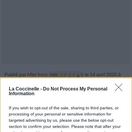
Publié par
After Ivory
le 14 avril 2020 à
5985
2
3
5
7h07.
La Coccinelle -
Do Not Process My Personal
Chanteurs :
After Ivory
Information
Albums :
Blame (Piano Version) [Single]
If you wish to opt-out of the sale, sharing to third parties, or
processing of your personal or sensitive information for
targeted advertising by us, please use the below opt-out
section to confirm your selection. Please note that after your
Paroles + Traduction
Téléchargement
Vidéos
⇑