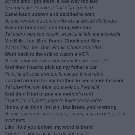
By the time I got there, it was way too late
Le temps que j'arrive, c'était déjà trop tard
Came back uptown and decided to wait
Je suis revenu au centre-ville et j'ai décidé d'attendre
Ran into her cous', and hung with him
J'ai couru vers son cousin, et je lui ai fait une accolade
Met Billy, Joe, Bob, Frank, Chuck and Slim
J'ai vu Billy, Joe, Bob, Frank, Chuck and Slim
Went back to the crib to watch a VCR
Je suis retourné chez moi me mater une cassette
And then I had to pick up my father's car
Puis j'ai dû sortir prendre la voiture à mon père
Looked around for my brother, to see where he went
J'ai cherché mon frère, pour voir où il est allé
And then I had to pay my mother's rent
Et puis j'ai dû partir payer le loyer de ma mère
I know y'all think I'm lyin', but listen, you're wrong
Je sais que vous croyez que je mens, mais écoutez, vous
avez torts
Like I told you before, my word is bond
Comme je vous l'ai dit, j'ai qu'une parole