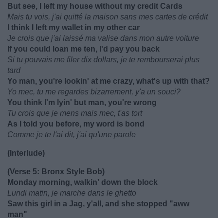
But see, I left my house without my credit Cards
Mais tu vois, j'ai quitté la maison sans mes cartes de crédit
I think I left my wallet in my other car
Je crois que j'ai laissé ma valise dans mon autre voiture
If you could loan me ten, I'd pay you back
Si tu pouvais me filer dix dollars, je te rembourserai plus
tard
Yo man, you're lookin' at me crazy, what's up with that?
Yo mec, tu me regardes bizarrement, y'a un souci?
You think I'm lyin' but man, you're wrong
Tu crois que je mens mais mec, t'as tort
As I told you before, my word is bond
Comme je te l'ai dit, j'ai qu'une parole
(Interlude)
(Verse 5: Bronx Style Bob)
Monday morning, walkin' down the block
Lundi matin, je marche dans le ghetto
Saw this girl in a Jag, y'all, and she stopped "aww
man"