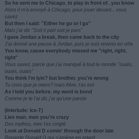
So he sent me to Chicago, to play in front of.. you know
Alors il m'a envoyé à Chicago, pour jouer devant... vous
savez
But then I said: "Either he go or I go"
Mais j'ai dit: "Soit il part soit je pars"
I gave Jordan a break, then came back to the city
J'ai donné une pause à Jordan, puis je suis revenu en ville
You know, cause everybody missed me "right, right,
right"
Vous savez, parce que j'ai manqué à tout le monde "ouais,
ouais, ouais"
You think I'm lyin? but brother, you're wrong
Tu crois que je mens? mais frère, t'as tort
As I told you before, my word is bond
Comme je te l'ai dit, j'ai qu'une parole
(Interlude: Ice-T)
Lies man, man you're crazy
Des mythos, mec t'es cinglé
Look at Donald D comin' through the door late
Regarde Donald D qui s'amène en retard