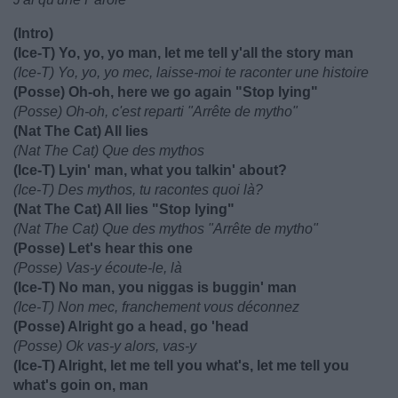
(Intro)
(Ice-T) Yo, yo, yo man, let me tell y'all the story man
(Ice-T) Yo, yo, yo mec, laisse-moi te raconter une histoire
(Posse) Oh-oh, here we go again "Stop lying"
(Posse) Oh-oh, c'est reparti "Arrête de mytho"
(Nat The Cat) All lies
(Nat The Cat) Que des mythos
(Ice-T) Lyin' man, what you talkin' about?
(Ice-T) Des mythos, tu racontes quoi là?
(Nat The Cat) All lies "Stop lying"
(Nat The Cat) Que des mythos "Arrête de mytho"
(Posse) Let's hear this one
(Posse) Vas-y écoute-le, là
(Ice-T) No man, you niggas is buggin' man
(Ice-T) Non mec, franchement vous déconnez
(Posse) Alright go a head, go 'head
(Posse) Ok vas-y alors, vas-y
(Ice-T) Alright, let me tell you what's, let me tell you
what's goin on, man