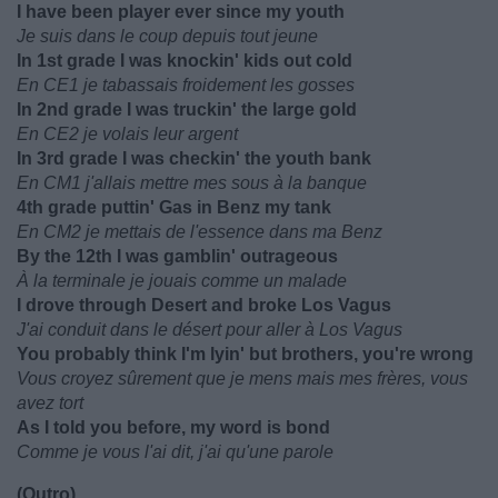
I have been player ever since my youth
Je suis dans le coup depuis tout jeune
In 1st grade I was knockin' kids out cold
En CE1 je tabassais froidement les gosses
In 2nd grade I was truckin' the large gold
En CE2 je volais leur argent
In 3rd grade I was checkin' the youth bank
En CM1 j'allais mettre mes sous à la banque
4th grade puttin' Gas in Benz my tank
En CM2 je mettais de l'essence dans ma Benz
By the 12th I was gamblin' outrageous
À la terminale je jouais comme un malade
I drove through Desert and broke Los Vagus
J'ai conduit dans le désert pour aller à Los Vagus
You probably think I'm lyin' but brothers, you're wrong
Vous croyez sûrement que je mens mais mes frères, vous
avez tort
As I told you before, my word is bond
Comme je vous l'ai dit, j'ai qu'une parole
(Outro)