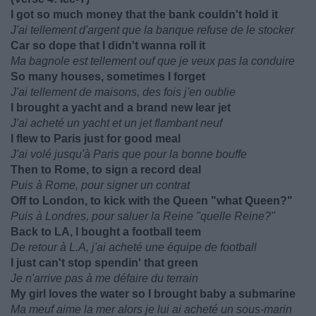
I got so much money that the bank couldn't hold it
J'ai tellement d'argent que la banque refuse de le stocker
Car so dope that I didn't wanna roll it
Ma bagnole est tellement ouf que je veux pas la conduire
So many houses, sometimes I forget
J'ai tellement de maisons, des fois j'en oublie
I brought a yacht and a brand new lear jet
J'ai acheté un yacht et un jet flambant neuf
I flew to Paris just for good meal
J'ai volé jusqu'à Paris que pour la bonne bouffe
Then to Rome, to sign a record deal
Puis à Rome, pour signer un contrat
Off to London, to kick with the Queen "what Queen?"
Puis à Londres, pour saluer la Reine "quelle Reine?"
Back to LA, I bought a football teem
De retour à L.A, j'ai acheté une équipe de football
I just can't stop spendin' that green
Je n'arrive pas à me défaire du terrain
My girl loves the water so I brought baby a submarine
Ma meuf aime la mer alors je lui ai acheté un sous-marin