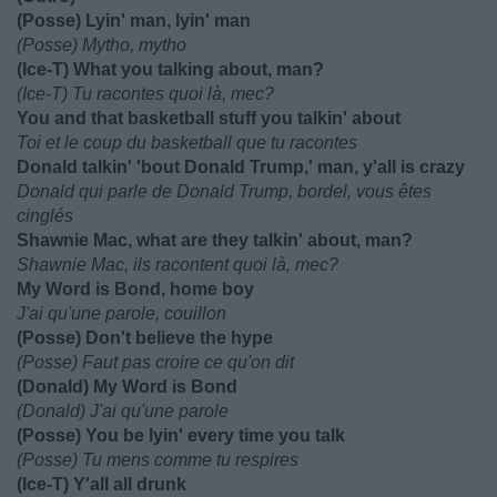
(Posse) Lyin' man, lyin' man
(Posse) Mytho, mytho
(Ice-T) What you talking about, man?
(Ice-T) Tu racontes quoi là, mec?
You and that basketball stuff you talkin' about
Toi et le coup du basketball que tu racontes
Donald talkin' 'bout Donald Trump,' man, y'all is crazy
Donald qui parle de Donald Trump, bordel, vous êtes
cinglés
Shawnie Mac, what are they talkin' about, man?
Shawnie Mac, ils racontent quoi là, mec?
My Word is Bond, home boy
J'ai qu'une parole, couillon
(Posse) Don't believe the hype
(Posse) Faut pas croire ce qu'on dit
(Donald) My Word is Bond
(Donald) J'ai qu'une parole
(Posse) You be lyin' every time you talk
(Posse) Tu mens comme tu respires
(Ice-T) Y'all all drunk