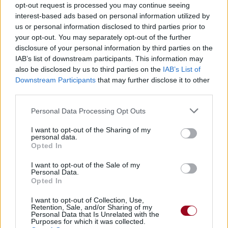
Vous me cherchez? ok couillons, vous avez tort
opt-out request is processed you may continue seeing
As I told you before, my word is bond
interest-based ads based on personal information utilized by
Comme je vous l'ai dit, j'ai qu'une parole
us or personal information disclosed to third parties prior to
your opt-out. You may separately opt-out of the further
(Interlude)
disclosure of your personal information by third parties on the
IAB’s list of downstream participants. This information may
(Verse 6: Donald D)
also be disclosed by us to third parties on the
IAB’s List of
Yo Ice, I did a concert in the White House
Downstream Participants
that may further disclose it to other
Yo Ice, j'ai joué un concert à la Maison Blanche
third parties.
And after that me and Donald Trump hung out
Et après ça moi et Donald Trump avons bu un coup
Personal Data Processing Opt Outs
And then I knocked Vanity boots in a limo'
I want to opt-out of the Sharing of my
Et puis j'ai trouvé des bottes Vanity dans la limo
personal data.
I rejected Michael Jackson's demo
Opted In
J'ai refusé la démo de Michael Jackson
Smacked Freddy Krueger and he didn't reply
I want to opt-out of the Sale of my
Personal Data.
J'ai giflé Freddy Krueger et il a pas bronché
Opted In
Hit Mike Tyson in his eye
J'ai défoncé la tête de Mike Tyson
I want to opt-out of Collection, Use,
Retention, Sale, and/or Sharing of my
Sharks around me and didn't die
Personal Data that Is Unrelated with the
Des requins m'entouraient je suis pas mort
Purposes for which it was collected.