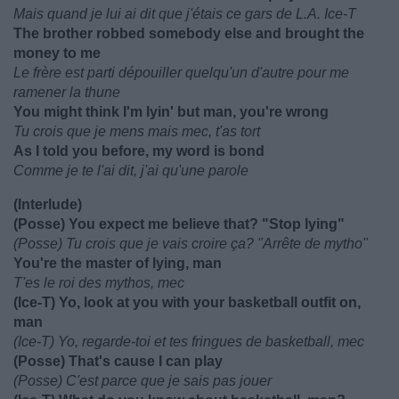
Mais quand je lui ai dit que j'étais ce gars de L.A. Ice-T
The brother robbed somebody else and brought the
money to me
Le frère est parti dépouiller quelqu'un d'autre pour me
ramener la thune
You might think I'm lyin' but man, you're wrong
Tu crois que je mens mais mec, t'as tort
As I told you before, my word is bond
Comme je te l'ai dit, j'ai qu'une parole
(Interlude)
(Posse) You expect me believe that? "Stop lying"
(Posse) Tu crois que je vais croire ça? "Arrête de mytho"
You're the master of lying, man
T'es le roi des mythos, mec
(Ice-T) Yo, look at you with your basketball outfit on,
man
(Ice-T) Yo, regarde-toi et tes fringues de basketball, mec
(Posse) That's cause I can play
(Posse) C'est parce que je sais pas jouer