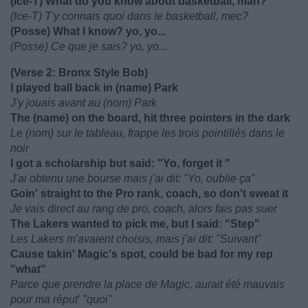
(Ice-T) What do you know about basketball, man?
(Ice-T) T'y connais quoi dans le basketball, mec?
(Posse) What I know? yo, yo...
(Posse) Ce que je sais? yo, yo...
(Verse 2: Bronx Style Bob)
I played ball back in (name) Park
J'y jouais avant au (nom) Park
The (name) on the board, hit three pointers in the dark
Le (nom) sur le tableau, frappe les trois pointillés dans le
noir
I got a scholarship but said: "Yo, forget it "
J'ai obtenu une bourse mais j'ai dit: "Yo, oublie ça"
Goin' straight to the Pro rank, coach, so don't sweat it
Je vais direct au rang de pro, coach, alors fais pas suer
The Lakers wanted to pick me, but I said: "Step"
Les Lakers m'avaient choisis, mais j'ai dit: "Suivant"
Cause takin' Magic's spot, could be bad for my rep
"what"
Parce que prendre la place de Magic, aurait été mauvais
pour ma réput' "quoi"