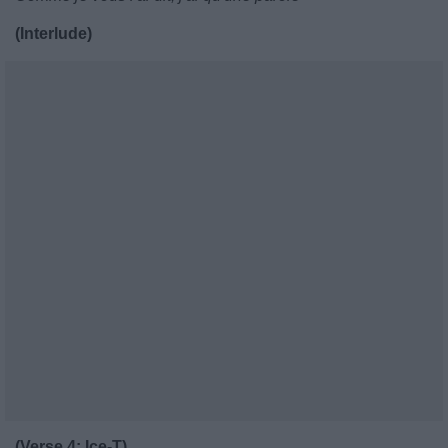
(Interlude)
(Verse 4: Ice-T)