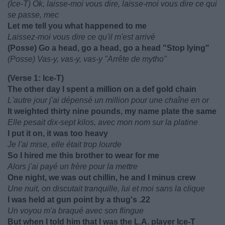
(Ice-T) Ok, laisse-moi vous dire, laisse-moi vous dire ce qui
se passe, mec
Let me tell you what happened to me
Laissez-moi vous dire ce qu'il m'est arrivé
(Posse) Go a head, go a head, go a head "Stop lying"
(Posse) Vas-y, vas-y, vas-y "Arrête de mytho"
(Verse 1: Ice-T)
The other day I spent a million on a def gold chain
L'autre jour j'ai dépensé un million pour une chaîne en or
It weighted thirty nine pounds, my name plate the same
Elle pesait dix-sept kilos, avec mon nom sur la platine
I put it on, it was too heavy
Je l'ai mise, elle était trop lourde
So I hired me this brother to wear for me
Alors j'ai payé un frère pour la mettre
One night, we was out chillin, he and I minus crew
Une nuit, on discutait tranquille, lui et moi sans la clique
I was held at gun point by a thug's .22
Un voyou m'a braqué avec son flingue
But when I told him that I was the L.A. player Ice-T