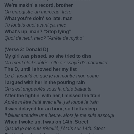
We're makin' a record, brother
On enregistre un morceau, frère
What you're doin' so late, man
Tu foutais quoi avant ça, mec
What's up, man? "Stop lying"
Quoi de neuf, mec? "Arrête de mytho"
(Verse 3: Donald D)
My girl was pissed, so she tried to diss
Ma meuf était soûlée, elle a essayé d'embrouiller
The D, until I showed her my fist
Le D, jusqu'à ce que je lui montre mon poing
I argued with her in the pouring rain
On s'est engueulés sous la pluie battante
After the fightin' with her, I missed the train
Après m'être fritté avec elle, j'ai loupé le train
It was delayed for an hour, so I fell asleep
Il fallait attendre une heure, alors je me suis assoupi
When I woke up, I was on 14th. Street
Quand je me suis réveillé, j'étais sur 14th. Steet