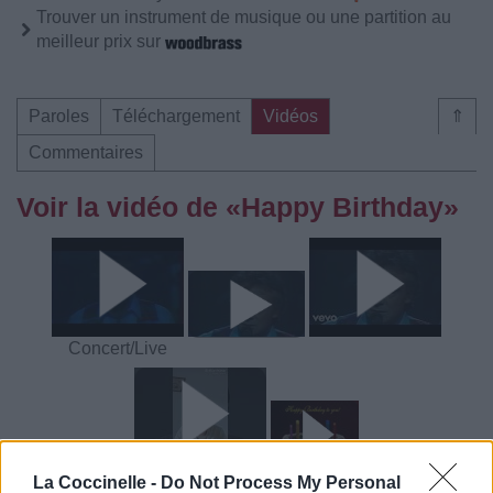
Trouver un instrument de musique ou une partition au
meilleur prix sur
Paroles
Téléchargement
Vidéos
⇑
Commentaires
Voir la vidéo de «Happy Birthday»
Concert/Live
La Coccinelle -
Do Not Process My Personal