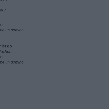
reur"
no
omme un domino
 let go
 lâchent
no
omme un domino