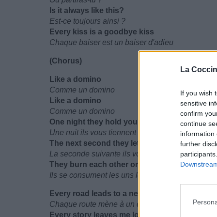
Is it always like this?
Est-ce toujours ainsi ?
Every kiss is a goodbye kiss
Chaque baiser est un baiser d'adieu
(Chorus)
La Coccin
Like a domino
Comme un domino
If you wish 
Like a domino
sensitive in
Comme un domino
confirm you
One night they hold you
continue se
Une nuit ils vous tiennent
information 
The next second they let go
further disc
La seconde suivante ils vous lâchent
participants
They burn each other one by one like a domi
Downstream 
Ils se consument les uns les autres, un à un c
Every road leads to a neck
Persona
Chaque route mène à un cou
Every story leaves me lonely