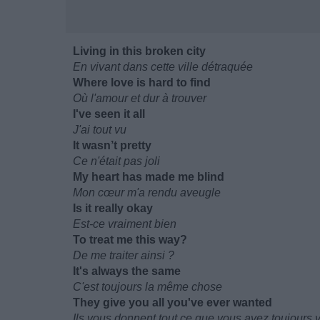
Living in this broken city
En vivant dans cette ville détraquée
Where love is hard to find
Où l'amour et dur à trouver
I've seen it all
J'ai tout vu
It wasn’t pretty
Ce n'était pas joli
My heart has made me blind
Mon cœur m'a rendu aveugle
Is it really okay
Est-ce vraiment bien
To treat me this way?
De me traiter ainsi ?
It's always the same
C'est toujours la même chose
They give you all you've ever wanted
Ils vous donnent tout ce que vous avez toujours 