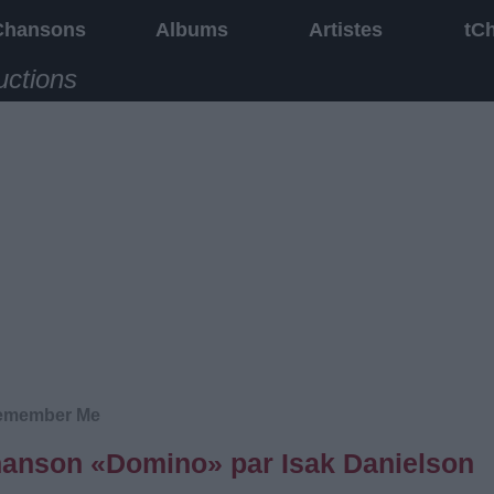
Chansons
Albums
Artistes
tC
uctions
emember Me
chanson «Domino» par Isak Danielson