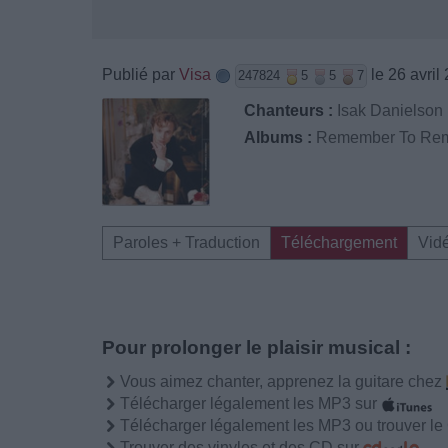
Publié par
Visa
le 26 avril
247824
5
5
7
Chanteurs :
Isak Danielson
Albums :
Remember To Re
Paroles + Traduction
Téléchargement
Vid
Pour prolonger le plaisir musical :
Vous aimez chanter, apprenez la guitare chez
Télécharger légalement les MP3 sur
Télécharger légalement les MP3 ou trouver l
Trouver des vinyles et des CD sur