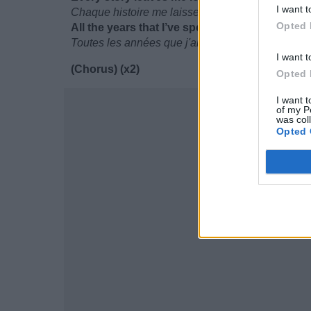
I want t
Chaque histoire me laisse seul
Opted 
All the years that I’ve spent loving in vain
Toutes les années que j'ai passées à aimer en v
I want t
(Chorus) (x2)
Opted 
I want t
of my P
was col
Opted 