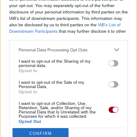
your opt-out. You may separately opt-out of the further
disclosure of your personal information by third parties on the
Publié par
PinkCrazyPrincess
le 3 mai
25826
5
5
7
IAB’s list of downstream participants. This information may
2020 à 9h38.
also be disclosed by us to third parties on the
IAB’s List of
Chanteurs :
Lisa Fischer
Downstream Participants
that may further disclose it to other
third parties.
Albums :
Made In America [BO]
Personal Data Processing Opt Outs
I want to opt-out of the Sharing of my
personal data.
Paroles + Traduction
Téléchargement
Vidéos
⇑
Opted In
Commentaires
I want to opt-out of the Sale of my
Personal Data.
Opted In
I want to opt-out of Collection, Use,
Retention, Sale, and/or Sharing of my
Pour prolonger le plaisir musical :
Personal Data that Is Unrelated with the
Purposes for which it was collected.
Opted Out
Vous aimez chanter, apprenez la guitare chez
Télécharger légalement les MP3 sur
CONFIRM
Télécharger légalement les MP3 ou trouver le CD sur