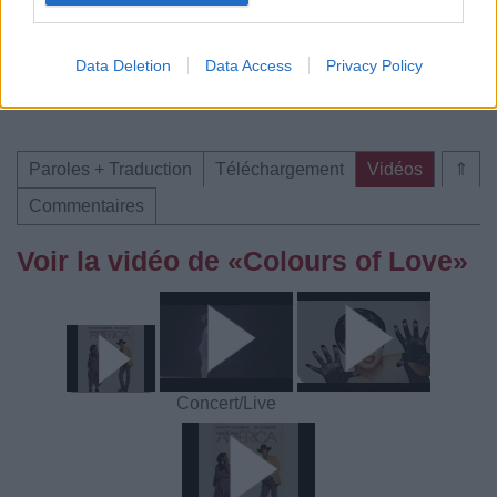
Trouver des vinyles et des CD sur
Data Deletion
Data Access
Privacy Policy
Trouver un instrument de musique ou une partition au
meilleur prix sur
Paroles + Traduction
Téléchargement
Vidéos
⇑
Commentaires
Voir la vidéo de «Colours of Love»
Concert/Live